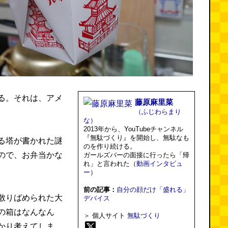
る。それは、アメ
藤原麻里菜
（ふじわらまり
な）
2013年から、YouTubeチャンネル
『無駄づくり』を開始し、無駄なも
る塔が書かれた謎
のを作り続ける。
ので、お弁当かな
ガールズバーの面接に行ったら「帰
れ」と言われた（
動画インタビュ
ー
）
前の記事：
自分の顔だけ「盛れる」
散りばめられた大
デバイス
の箱はなんなん
＞ 個人サイト
無駄づくり
かり考えてしま