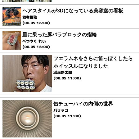
ヘアスタイルが3Dになっている美容室の看板
読者投稿
(08.05 16:00)
皿に乗った豚バラブロックの指輪
べつやく れい
(08.05 16:00)
フエラムネをさらに笛っぽくしたら
ホイッスルになりました
爲房新太朗
(08.05 11:00)
缶チューハイの内側の世界
パリッコ
(08.05 11:00)