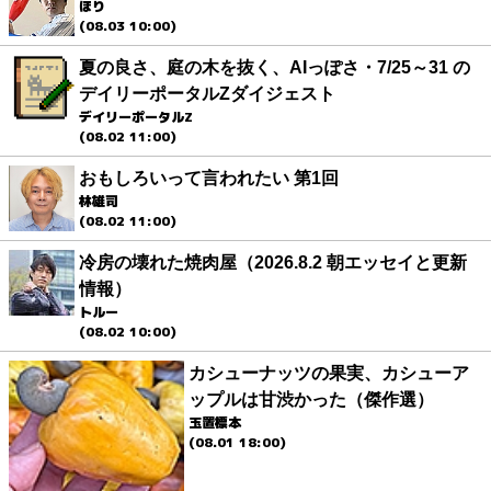
ほり
(08.03 10:00)
夏の良さ、庭の木を抜く、AIっぽさ・7/25～31 の
デイリーポータルZダイジェスト
デイリーポータルZ
(08.02 11:00)
おもしろいって言われたい 第1回
林雄司
(08.02 11:00)
冷房の壊れた焼肉屋（2026.8.2 朝エッセイと更新
情報）
トルー
(08.02 10:00)
カシューナッツの果実、カシューア
ップルは甘渋かった（傑作選）
玉置標本
(08.01 18:00)