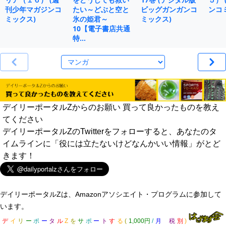
刊少年マガジンコ
たい～どぶと空と
ビッグガンガンコ
ンコ
ミックス)
氷の姫君～
ミックス)
10【電子書店共通
特…
デイリーポータルZからのお願い 買って良かったものを教え
てください
デイリーポータルZのTwitterをフォローすると、あなたのタ
イムラインに「役には立たないけどなんかいい情報」がとど
きます！
デイリーポータルZは、Amazonアソシエイト・プログラムに参加して
います。
デ
イ
リ
ー
ポ
ー
タ
ル
Z
を
サ
ポ
ー
ト
す
る
(
1,000円
/
月
税
別
)