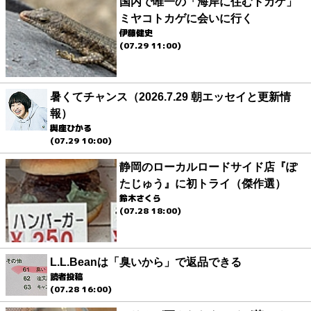
国内で唯一の「海岸に住むトカゲ」
ミヤコトカゲに会いに行く
伊藤健史
(07.29 11:00)
暑くてチャンス（2026.7.29 朝エッセイと更新情
報）
與座ひかる
(07.29 10:00)
静岡のローカルロードサイド店『ぽ
たじゅう』に初トライ（傑作選）
鈴木さくら
(07.28 18:00)
L.L.Beanは「臭いから」で返品できる
読者投稿
(07.28 16:00)