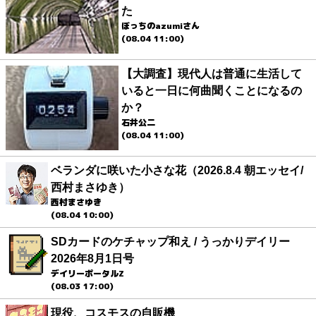
た
ぼっちのazumiさん
(08.04 11:00)
【大調査】現代人は普通に生活して
いると一日に何曲聞くことになるの
か？
石井公二
(08.04 11:00)
ベランダに咲いた小さな花（2026.8.4 朝エッセイ/
西村まさゆき）
西村まさゆき
(08.04 10:00)
SDカードのケチャップ和え / うっかりデイリー
2026年8月1日号
デイリーポータルZ
(08.03 17:00)
現役、コスモスの自販機