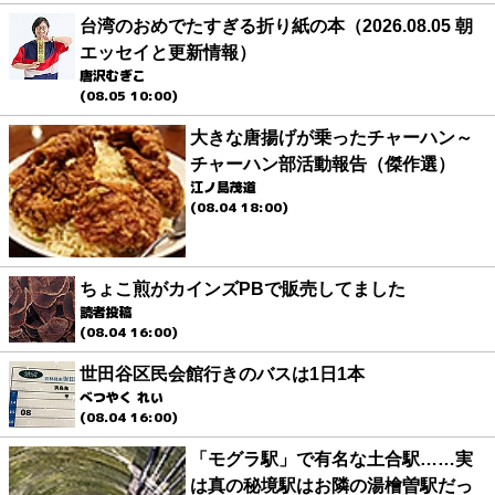
台湾のおめでたすぎる折り紙の本（2026.08.05 朝
エッセイと更新情報）
唐沢むぎこ
(08.05 10:00)
大きな唐揚げが乗ったチャーハン～
チャーハン部活動報告（傑作選）
江ノ島茂道
(08.04 18:00)
ちょこ煎がカインズPBで販売してました
読者投稿
(08.04 16:00)
世田谷区民会館行きのバスは1日1本
べつやく れい
(08.04 16:00)
「モグラ駅」で有名な土合駅……実
は真の秘境駅はお隣の湯檜曽駅だっ