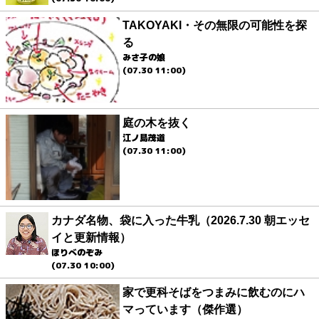
TAKOYAKI・その無限の可能性を探
る
みさ子の娘
(07.30 11:00)
庭の木を抜く
江ノ島茂道
(07.30 11:00)
カナダ名物、袋に入った牛乳（2026.7.30 朝エッセ
イと更新情報）
ほりべのぞみ
(07.30 10:00)
家で更科そばをつまみに飲むのにハ
マっています（傑作選）