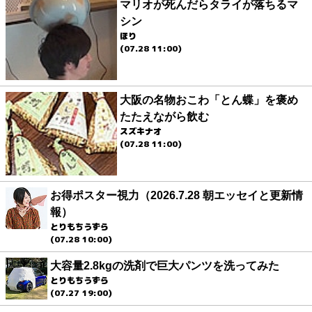
マリオが死んだらタライが落ちるマ
シン
ほり
(07.28 11:00)
大阪の名物おこわ「とん蝶」を褒め
たたえながら飲む
スズキナオ
(07.28 11:00)
お得ポスター視力（2026.7.28 朝エッセイと更新情
報）
とりもちうずら
(07.28 10:00)
大容量2.8kgの洗剤で巨大パンツを洗ってみた
とりもちうずら
(07.27 19:00)