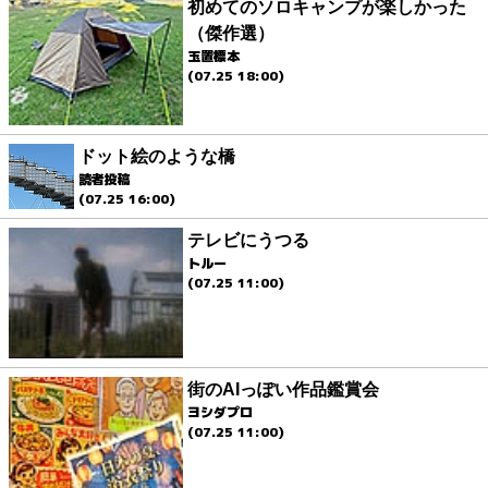
初めてのソロキャンプが楽しかった
（傑作選）
玉置標本
(07.25 18:00)
ドット絵のような橋
読者投稿
(07.25 16:00)
テレビにうつる
トルー
(07.25 11:00)
街のAIっぽい作品鑑賞会
ヨシダプロ
(07.25 11:00)