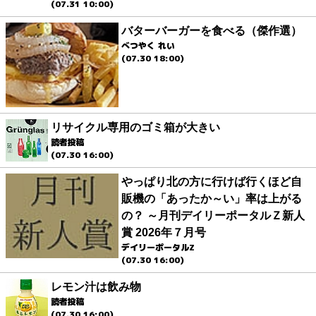
(07.31 10:00)
バターバーガーを食べる（傑作選）
べつやく れい
(07.30 18:00)
リサイクル専用のゴミ箱が大きい
読者投稿
(07.30 16:00)
やっぱり北の方に行けば行くほど自
販機の「あったか～い」率は上がる
の？ ～月刊デイリーポータルＺ新人
賞 2026年７月号
デイリーポータルZ
(07.30 16:00)
レモン汁は飲み物
読者投稿
(07.30 16:00)