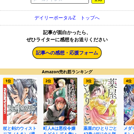
デイリーポータルZ トップへ
記事が面白かったら、
ぜひライターに感想をお送りください
記事への感想・応援フォーム
Amazon売れ筋ランキング
1位
2位
3位
4位
杖と剣のウィスト
町人Aは悪役令嬢
薬屋のひとりごと
メダ
リア（１６） (週
をどうしても救い
17巻 (デジタル版
５）