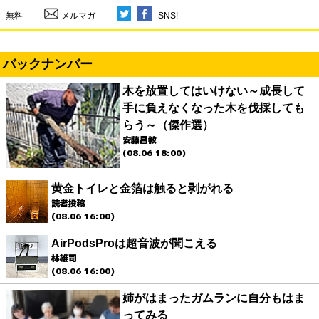
無料
メルマガ
SNS!
バックナンバー
木を放置してはいけない～成長して
手に負えなくなった木を伐採しても
らう～（傑作選）
安藤昌教
(08.06 18:00)
黄金トイレと金箔は触ると剥がれる
読者投稿
(08.06 16:00)
AirPodsProは超音波が聞こえる
林雄司
(08.06 16:00)
姉がはまったガムランに自分もはま
ってみる