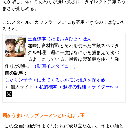
えが増し、余計なぬめりが洗い流され、ダイレクトに麺のう
まさが楽しめる。
このスタイル、カップラーメンにも応用できるのではないだ
ろうか。
玉置標本
（たまおきひょうほん）
趣味は食材採取とそれを使った冒険スペクタ
クル料理。週に一度はなにかを捕まえて食べ
るようにしている。最近は製麺機を使った麺
作りが趣味。
（動画インタビュー）
前の記事：
じゃりン子チエに出てくるホルモン焼きを探す旅
＞ 個人サイト
＞私的標本
＞趣味の製麺
＞ライターwiki
麺がうまいカップラーメンといえばラ王
この企画は麺がうまくなければ成り立たない。うまい麺と