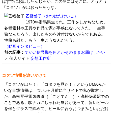
はすでにお話したんじゃが、この冬にはそこに、とうとう
「コタツ」が出おったそうな。
乙幡啓子
（おつはたけいこ）
1970年群馬県生まれ。工作をしがちなため、
各種素材や工具や作品で家が手狭になってきた。一生手
狭なんだろう。出したものを片付けないからでもある。
性格も雑だ。もう一生こうなんだろう。
（動画インタビュー）
前の記事：
でかい信号機を何とかそのままお届けしたい
＞ 個人サイト
妄想工作所
コタツ情報を追いかけて
「コタツが出た！」「コタツを見た！」というUMAみた
いな目撃情報は、つい5ヶ月前に当サイトで私が取材し
た、高松琴平電気鉄道（「ことでん」）・高松築港駅での
ことである。駅ナカにしゃれた屋台があって、旨いビール
を何とグラスで飲めて、ビールに合うおつまみもいただけ