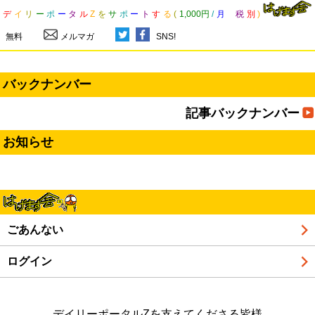
デ
イ
リ
ー
ポ
ー
タ
ル
Z
を
サ
ポ
ー
ト
す
る
(
1,000円
/
月
税
別
)
無料
メルマガ
SNS!
バックナンバー
記事バックナンバー
お知らせ
ごあんない
ログイン
デイリーポータルZを支えてくださる皆様