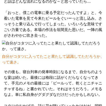
と話はどんな流れになるのかな～と思っていたら…
「おっと、僕この電車に乗る予定だったんですよ」と、今
着いた電車を見て今来たビールをぐいーっと流し込み、さ
っそうと乗り込んで行ってしまった。いろいろな意味です
ごい力量である。本場の作法を垣間見た思いだ。一陣の風
がさわやかに吹き去った。
自分がコタツに入ってたこと果たして認識してただろうか、
って速さ。
その後も、寝台列車の発車時刻になるまで、自分ちのよう
な宴は続いた。最後には格段に話がくだらなくなってき
て、手元のメモの最後には「ビールって、乾くとニチャニ
チャするね」と書かれていた。それはそうだろう。メモる
なよ。単に私自身がグダグダなだけだったかもしれない。
コタツのおかげで、話に花が咲いていったわけだが、同時