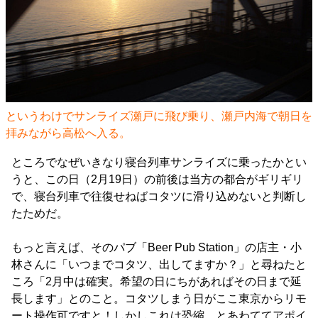
というわけでサンライズ瀬戸に飛び乗り、瀬戸内海で朝日を
拝みながら高松へ入る。
ところでなぜいきなり寝台列車サンライズに乗ったかとい
うと、この日（2月19日）の前後は当方の都合がギリギリ
で、寝台列車で往復せねばコタツに滑り込めないと判断し
たためだ。
もっと言えば、そのパブ「Beer Pub Station」の店主・小
林さんに「いつまでコタツ、出してますか？」と尋ねたと
ころ「2月中は確実。希望の日にちがあればその日まで延
長します」とのこと。コタツしまう日がここ東京からリモ
ート操作可ですと！しかしこれは恐縮、とあわててアポイ