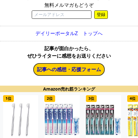
無料メルマガもどうぞ
登録
デイリーポータルZ トップへ
記事が面白かったら、
ぜひライターに感想をお送りください
記事への感想・応援フォーム
Amazon売れ筋ランキング
1位
2位
3位
4位