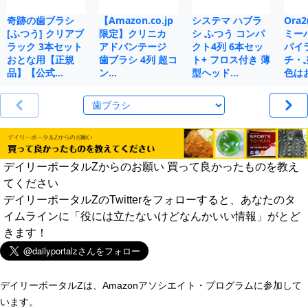
奇跡の歯ブラシ
【Amazon.co.jp
システマ ハブラ
Ora
[ふつう] クリアブ
限定】クリニカ
シ ふつう コンパ
ミー
ラック 3本セット
アドバンテージ
クト4列 6本セッ
パイ
おとな用【正規
歯ブラシ 4列 超コ
ト+ フロス付き 薄
チ・
品】【公式…
ン…
型ヘッド…
色は
デイリーポータルZからのお願い 買って良かったものを教え
てください
デイリーポータルZのTwitterをフォローすると、あなたのタ
イムラインに「役には立たないけどなんかいい情報」がとど
きます！
デイリーポータルZは、Amazonアソシエイト・プログラムに参加して
います。