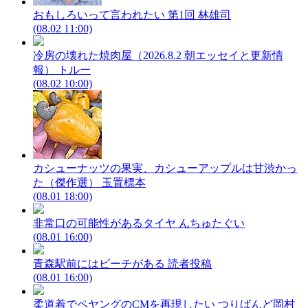
おもしろいって言われたい 第1回
林雄司
(08.02 11:00)
冷房の壊れた焼肉屋（2026.8.2 朝エッセイと更新情
報）
トルー
(08.02 10:00)
カシューナッツの果実、カシューアップルは甘渋かっ
た（傑作選）
玉置標本
(08.01 18:00)
非常口の可能性があるタイヤ
んちゅたぐい
(08.01 16:00)
青森駅前にはビーチがある
読者投稿
(08.01 16:00)
柔道着でペヤングのCMを再現したい
つりばんど岡村