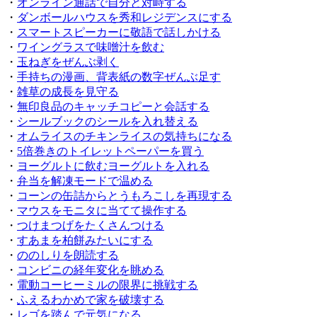
・
オンライン通話で自分と対峙する
・
ダンボールハウスを秀和レジデンスにする
・
スマートスピーカーに敬語で話しかける
・
ワイングラスで味噌汁を飲む
・
玉ねぎをぜんぶ剥く
・
手持ちの漫画、背表紙の数字ぜんぶ足す
・
雑草の成長を見守る
・
無印良品のキャッチコピーと会話する
・
シールブックのシールを入れ替える
・
オムライスのチキンライスの気持ちになる
・
5倍巻きのトイレットペーパーを買う
・
ヨーグルトに飲むヨーグルトを入れる
・
弁当を解凍モードで温める
・
コーンの缶詰からとうもろこしを再現する
・
マウスをモニタに当てて操作する
・
つけまつげをたくさんつける
・
すあまを柏餅みたいにする
・
ののしりを朗読する
・
コンビニの経年変化を眺める
・
電動コーヒーミルの限界に挑戦する
・
ふえるわかめで家を破壊する
・
レゴを踏んで元気になる