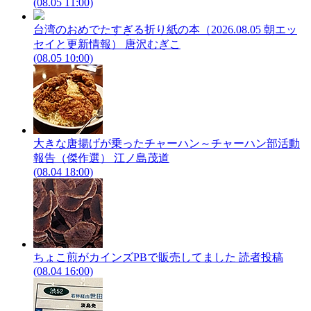
(08.05 11:00)
台湾のおめでたすぎる折り紙の本（2026.08.05 朝エッ
セイと更新情報）
唐沢むぎこ
(08.05 10:00)
大きな唐揚げが乗ったチャーハン～チャーハン部活動
報告（傑作選）
江ノ島茂道
(08.04 18:00)
ちょこ煎がカインズPBで販売してました
読者投稿
(08.04 16:00)