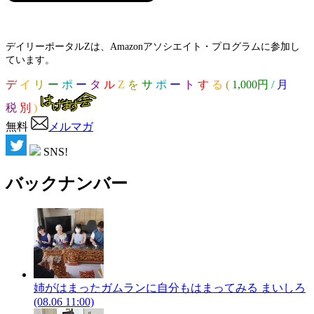
デイリーポータルZは、Amazonアソシエイト・プログラムに参加し
ています。
デ
イ
リ
ー
ポ
ー
タ
ル
Z
を
サ
ポ
ー
ト
す
る
(
1,000円
/
月
税
別
)
無料
メルマガ
SNS!
バックナンバー
姉がはまったガムランに自分もはまってみる
まいしろ
(08.06 11:00)