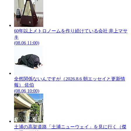
60年以上メトロノームを作り続けている会社
井上マサ
キ
(08.06 11:00)
全然関係ないんですが（2026.8.6 朝エッセイと更新情
報）
佐伯
(08.06 10:00)
土浦の高架道路「土浦ニューウェイ」を見に行く（傑