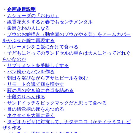
・
企画趣旨説明
・
ムシューダの「おわり」
・
線香花火をすると春でもセンチメンタル
・
歯磨き粉の人になる
・
ゾウのお絵描き（動物園のゾウがやる芸）をアームカバー
をかぶせた腕で再現する
・
カレーメシをご飯にかけて食べる
・
子どもにとってのランドセルの重さは大人にとってどれぐ
らいなのか
・
サプリメントを美味しくする
・
パン粉からパンを作る
・
朝日を浴びながらアサヒビールを飲む
・
リモート会議で顔を増やす
・
萩の月の空き箱に弁当を詰める
・
十段のりべん作る
・
サンドイッチをビックマックだと思って食べる
・
目の錯覚柄の床をあつめる
・
ネクタイを大量に巻く
・
タピオカピザに対抗して、ナタデココ（かティラミス）ピ
ザを作る