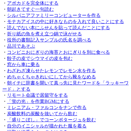
・
アボカドを完全体にする
・
朝起きてすぐ一句読む
・
シルバニアファミリーコンピューターを作る
・
モナカアイスの中に好きなものを入れて良いことにする
・
読んでない本にふせんを貼って読んだことにする
・
折り紙の魚を煮え立つ鍋で泳がせる
・
役所の書類記入サンプルの氏名を調べる
・
品川であそぶ
・
コンビニおにぎりの海苔とおにぎりを別に食べる
・
餃子の皮でシウマイの皮を包む
・
窓から車に乗る
・
わざわざ凍らせたレモンでレモン水を作る
・
めちゃくちゃきれいにしてから靴をなめる
・
朝イチに辞書を開いて真っ先に見たワードを「ラッキーワ
ード」とする
・
リモート会議で居留守をする
・
「蛍の光」を作業BGMにする
・
ミレニアム・ファルコンをナンで作る
・
炭酸飲料の炭酸を抜いてから飲む
・
「盛りこぼし」でコーンポタージュを飲む
・
自分のイニシャルが描かれた服を着る