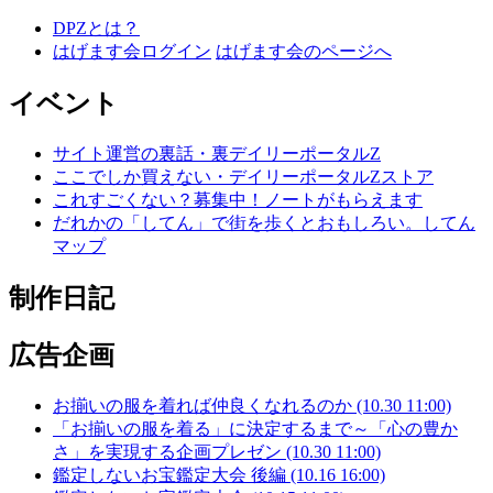
DPZとは？
はげます会ログイン
はげます会のページへ
イベント
サイト運営の裏話・裏デイリーポータルZ
ここでしか買えない・デイリーポータルZストア
これすごくない？募集中！ノートがもらえます
だれかの「してん」で街を歩くとおもしろい。してん
マップ
制作日記
広告企画
お揃いの服を着れば仲良くなれるのか (10.30 11:00)
「お揃いの服を着る」に決定するまで～「心の豊か
さ」を実現する企画プレゼン (10.30 11:00)
鑑定しないお宝鑑定大会 後編 (10.16 16:00)