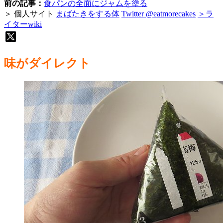
前の記事：
食パンの全面にジャムを塗る
＞ 個人サイト
まばたきをする体
Twitter @eatmorecakes
＞ラ
イターwiki
味がダイレクト