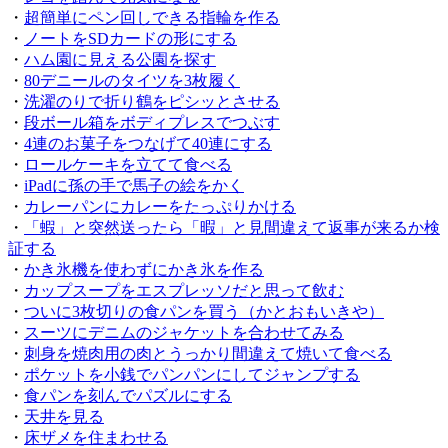
・
超簡単にペン回しできる指輪を作る
・
ノートをSDカードの形にする
・
ハム園に見える公園を探す
・
80デニールのタイツを3枚履く
・
洗濯のりで折り鶴をピシッとさせる
・
段ボール箱をボディプレスでつぶす
・
4連のお菓子をつなげて40連にする
・
ロールケーキを立てて食べる
・
iPadに孫の手で馬子の絵をかく
・
カレーパンにカレーをたっぷりかける
・
「蝦」と突然送ったら「暇」と見間違えて返事が来るか検
証する
・
かき氷機を使わずにかき氷を作る
・
カップスープをエスプレッソだと思って飲む
・
ついに3枚切りの食パンを買う（かとおもいきや）
・
スーツにデニムのジャケットを合わせてみる
・
刺身を焼肉用の肉とうっかり間違えて焼いて食べる
・
ポケットを小銭でパンパンにしてジャンプする
・
食パンを刻んでパズルにする
・
天井を見る
・
床ザメを住まわせる