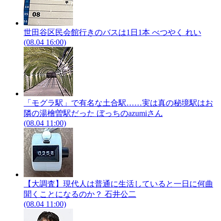
世田谷区民会館行きのバスは1日1本
べつやく れい
(08.04 16:00)
「モグラ駅」で有名な土合駅……実は真の秘境駅はお
隣の湯檜曽駅だった
ぼっちのazumiさん
(08.04 11:00)
【大調査】現代人は普通に生活していると一日に何曲
聞くことになるのか？
石井公二
(08.04 11:00)