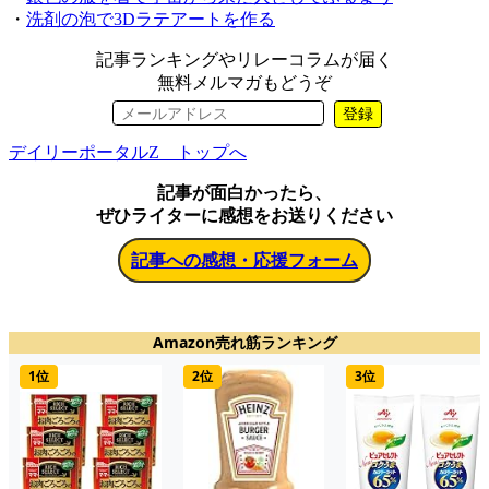
・
洗剤の泡で3Dラテアートを作る
記事ランキングやリレーコラムが届く
無料メルマガもどうぞ
登録
デイリーポータルZ トップへ
記事が面白かったら、
ぜひライターに感想をお送りください
記事への感想・応援フォーム
Amazon売れ筋ランキング
1位
2位
3位