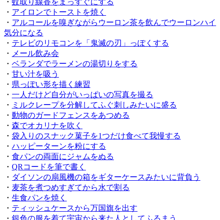
・
蚊取り線香をまっすぐにする
・
アイロンでトーストを焼く
・
アルコールを嗅ぎながらウーロン茶を飲んでウーロンハイ
気分になる
・
テレビのリモコンを「鬼滅の刃」っぽくする
・
メール飲み会
・
ベランダでラーメンの湯切りをする
・
甘い汁を吸う
・
県っぽい形を描く練習
・
一人だけど自分がいっぱいの写真を撮る
・
ミルクレープを分解してふぐ刺しみたいに盛る
・
動物のガードフェンスをあつめる
・
森でオカリナを吹く
・
袋入りのスナック菓子を1つだけ食べて我慢する
・
ハッピーターンを粉にする
・
食パンの両面にジャムをぬる
・
QRコードを筆で書く
・
ダイソンの扇風機の箱をギターケースみたいに背負う
・
麦茶を煮つめすぎてから水で割る
・
生食パンを焼く
・
ティッシュケースから万国旗を出す
・
銀色の服を着て宇宙から来た人としてふるまう