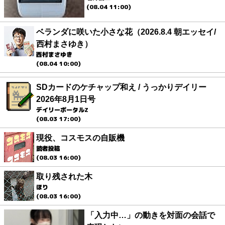
(08.04 11:00)
ベランダに咲いた小さな花（2026.8.4 朝エッセイ/
西村まさゆき）
西村まさゆき
(08.04 10:00)
SDカードのケチャップ和え / うっかりデイリー
2026年8月1日号
デイリーポータルZ
(08.03 17:00)
現役、コスモスの自販機
読者投稿
(08.03 16:00)
取り残された木
ほり
(08.03 16:00)
「入力中…」の動きを対面の会話で