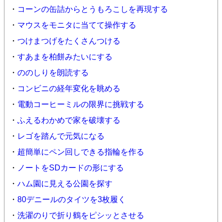
・
コーンの缶詰からとうもろこしを再現する
・
マウスをモニタに当てて操作する
・
つけまつげをたくさんつける
・
すあまを柏餅みたいにする
・
ののしりを朗読する
・
コンビニの経年変化を眺める
・
電動コーヒーミルの限界に挑戦する
・
ふえるわかめで家を破壊する
・
レゴを踏んで元気になる
・
超簡単にペン回しできる指輪を作る
・
ノートをSDカードの形にする
・
ハム園に見える公園を探す
・
80デニールのタイツを3枚履く
・
洗濯のりで折り鶴をピシッとさせる