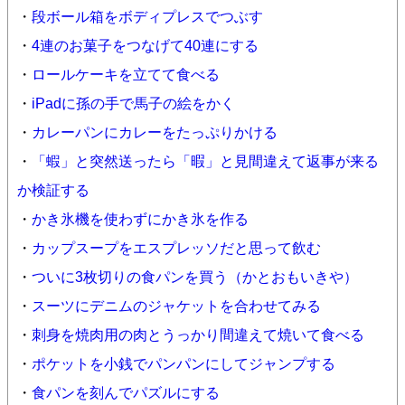
・
段ボール箱をボディプレスでつぶす
・
4連のお菓子をつなげて40連にする
・
ロールケーキを立てて食べる
・
iPadに孫の手で馬子の絵をかく
・
カレーパンにカレーをたっぷりかける
・
「蝦」と突然送ったら「暇」と見間違えて返事が来る
か検証する
・
かき氷機を使わずにかき氷を作る
・
カップスープをエスプレッソだと思って飲む
・
ついに3枚切りの食パンを買う（かとおもいきや）
・
スーツにデニムのジャケットを合わせてみる
・
刺身を焼肉用の肉とうっかり間違えて焼いて食べる
・
ポケットを小銭でパンパンにしてジャンプする
・
食パンを刻んでパズルにする