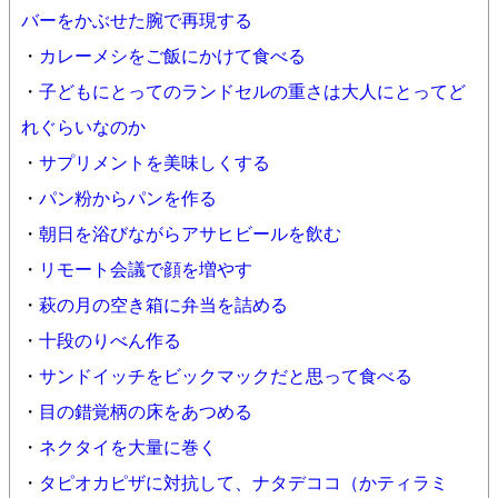
バーをかぶせた腕で再現する
・
カレーメシをご飯にかけて食べる
・
子どもにとってのランドセルの重さは大人にとってど
れぐらいなのか
・
サプリメントを美味しくする
・
パン粉からパンを作る
・
朝日を浴びながらアサヒビールを飲む
・
リモート会議で顔を増やす
・
萩の月の空き箱に弁当を詰める
・
十段のりべん作る
・
サンドイッチをビックマックだと思って食べる
・
目の錯覚柄の床をあつめる
・
ネクタイを大量に巻く
・
タピオカピザに対抗して、ナタデココ（かティラミ