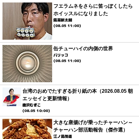
フエラムネをさらに笛っぽくしたら
ホイッスルになりました
爲房新太朗
(08.05 11:00)
缶チューハイの内側の世界
パリッコ
(08.05 11:00)
台湾のおめでたすぎる折り紙の本（2026.08.05 朝
エッセイと更新情報）
唐沢むぎこ
(08.05 10:00)
大きな唐揚げが乗ったチャーハン～
チャーハン部活動報告（傑作選）
江ノ島茂道