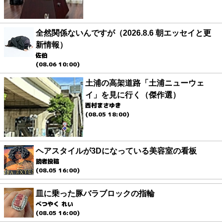
全然関係ないんですが（2026.8.6 朝エッセイと更
新情報）
佐伯
(08.06 10:00)
土浦の高架道路「土浦ニューウェ
イ」を見に行く（傑作選）
西村まさゆき
(08.05 18:00)
ヘアスタイルが3Dになっている美容室の看板
読者投稿
(08.05 16:00)
皿に乗った豚バラブロックの指輪
べつやく れい
(08.05 16:00)