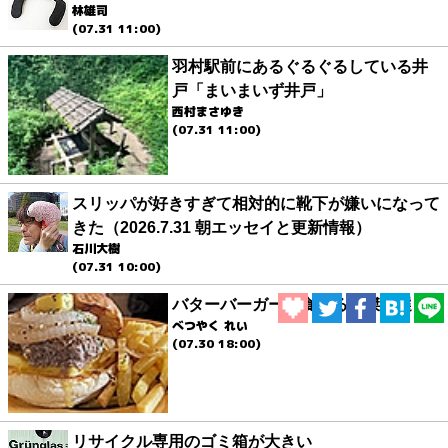
林雄司
(07.31 11:00)
羽村駅前にあるぐるぐるしている井
戸「まいまいず井戸」
西村まさゆき
(07.31 11:00)
スリッパが好きすぎて相対的に靴下が嫌いになって
きた（2026.7.31 朝エッセイと更新情報）
石川大樹
(07.31 10:00)
バターバーガーを食べる（傑作選）
べつやく れい
(07.30 18:00)
リサイクル専用のゴミ箱が大きい