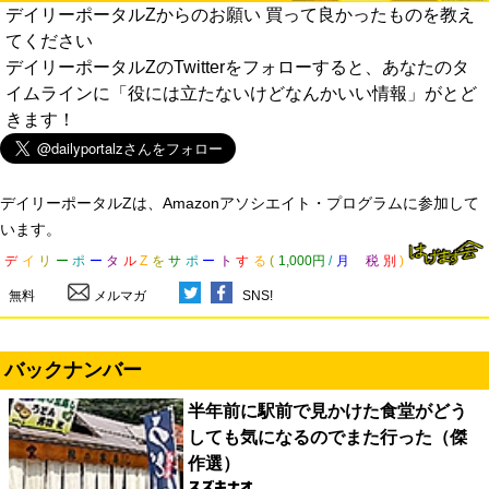
デイリーポータルZからのお願い 買って良かったものを教え
てください
デイリーポータルZのTwitterをフォローすると、あなたのタ
イムラインに「役には立たないけどなんかいい情報」がとど
きます！
デイリーポータルZは、Amazonアソシエイト・プログラムに参加して
います。
デ
イ
リ
ー
ポ
ー
タ
ル
Z
を
サ
ポ
ー
ト
す
る
(
1,000円
/
月
税
別
)
無料
メルマガ
SNS!
バックナンバー
半年前に駅前で見かけた食堂がどう
しても気になるのでまた行った（傑
作選）
スズキナオ