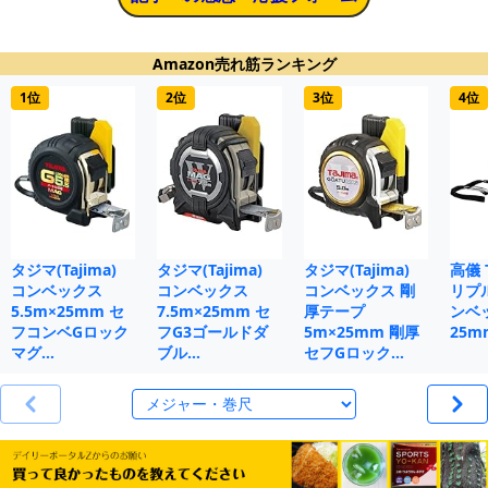
Amazon売れ筋ランキング
1位
2位
3位
4位
タジマ(Tajima)
タジマ(Tajima)
タジマ(Tajima)
高儀 
コンベックス
コンベックス
コンベックス 剛
リプ
5.5m×25mm セ
7.5m×25mm セ
厚テープ
ンベ
フコンベGロック
フG3ゴールドダ
5m×25mm 剛厚
25m
マグ…
ブル…
セフGロック…