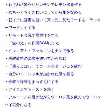
・
わざわざ凍らせたレモンでレモン水を作る
・
めちゃくちゃきれいにしてから靴をなめる
・
朝イチに辞書を開いて真っ先に見たワードを「ラッキ
ーワード」とする
・
リモート会議で居留守をする
・
「蛍の光」を作業BGMにする
・
ミレニアム・ファルコンをナンで作る
・
炭酸飲料の炭酸を抜いてから飲む
・
「盛りこぼし」でコーンポタージュを飲む
・
自分のイニシャルが描かれた服を着る
・
蚊取り線香をまっすぐにする
・
アイロンでトーストを焼く
・
アルコールを嗅ぎながらウーロン茶を飲んでウーロン
ハイ気分になる