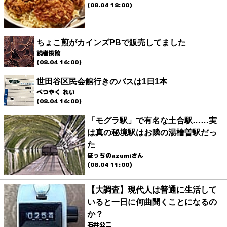
(08.04 18:00)
ちょこ煎がカインズPBで販売してました
読者投稿
(08.04 16:00)
世田谷区民会館行きのバスは1日1本
べつやく れい
(08.04 16:00)
「モグラ駅」で有名な土合駅……実
は真の秘境駅はお隣の湯檜曽駅だっ
た
ぼっちのazumiさん
(08.04 11:00)
【大調査】現代人は普通に生活して
いると一日に何曲聞くことになるの
か？
石井公二