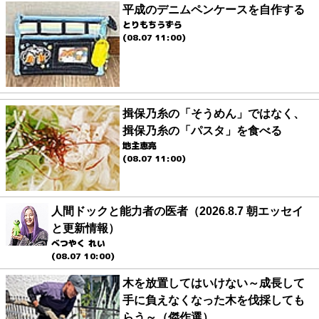
平成のデニムペンケースを自作する
とりもちうずら
(08.07 11:00)
揖保乃糸の「そうめん」ではなく、
揖保乃糸の「パスタ」を食べる
地主恵亮
(08.07 11:00)
人間ドックと能力者の医者（2026.8.7 朝エッセイ
と更新情報）
べつやく れい
(08.07 10:00)
木を放置してはいけない～成長して
手に負えなくなった木を伐採しても
らう～（傑作選）