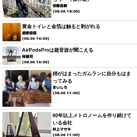
安藤昌教
(08.06 18:00)
黄金トイレと金箔は触ると剥がれる
読者投稿
(08.06 16:00)
AirPodsProは超音波が聞こえる
林雄司
(08.06 16:00)
姉がはまったガムランに自分もはま
ってみる
まいしろ
(08.06 11:00)
60年以上メトロノームを作り続けて
いる会社
井上マサキ
(08.06 11:00)