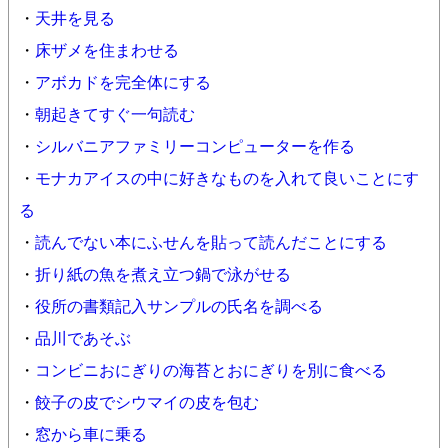
・
天井を見る
・
床ザメを住まわせる
・
アボカドを完全体にする
・
朝起きてすぐ一句読む
・
シルバニアファミリーコンピューターを作る
・
モナカアイスの中に好きなものを入れて良いことにす
る
・
読んでない本にふせんを貼って読んだことにする
・
折り紙の魚を煮え立つ鍋で泳がせる
・
役所の書類記入サンプルの氏名を調べる
・
品川であそぶ
・
コンビニおにぎりの海苔とおにぎりを別に食べる
・
餃子の皮でシウマイの皮を包む
・
窓から車に乗る