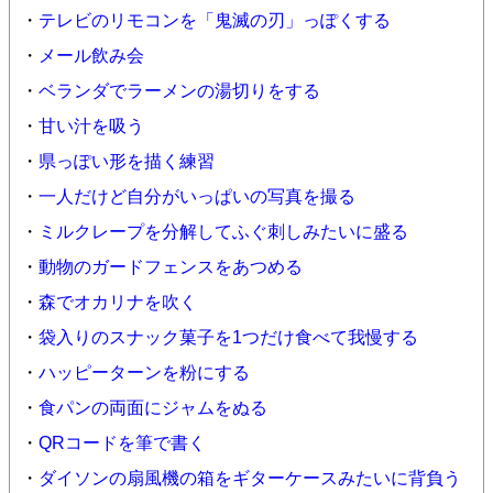
・
テレビのリモコンを「鬼滅の刃」っぽくする
・
メール飲み会
・
ベランダでラーメンの湯切りをする
・
甘い汁を吸う
・
県っぽい形を描く練習
・
一人だけど自分がいっぱいの写真を撮る
・
ミルクレープを分解してふぐ刺しみたいに盛る
・
動物のガードフェンスをあつめる
・
森でオカリナを吹く
・
袋入りのスナック菓子を1つだけ食べて我慢する
・
ハッピーターンを粉にする
・
食パンの両面にジャムをぬる
・
QRコードを筆で書く
・
ダイソンの扇風機の箱をギターケースみたいに背負う