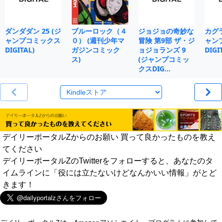
ダンダダン 25 (ジ
ブルーロック（４
ジョジョの奇妙な
カグラ
ャンプコミックス
０） (週刊少年マ
冒険 第9部 ザ・ジ
ャン
DIGITAL)
ガジンコミック
ョジョランズ 9
DIGI
ス)
(ジャンプコミッ
クスDIG…
デイリーポータルZからのお願い 買って良かったものを教え
てください
デイリーポータルZのTwitterをフォローすると、あなたのタ
イムラインに「役には立たないけどなんかいい情報」がとど
きます！