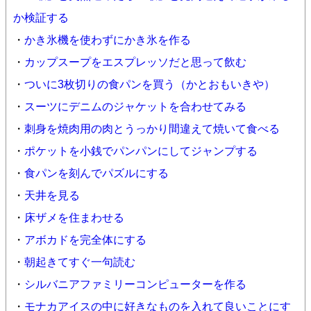
か検証する
・
かき氷機を使わずにかき氷を作る
・
カップスープをエスプレッソだと思って飲む
・
ついに3枚切りの食パンを買う（かとおもいきや）
・
スーツにデニムのジャケットを合わせてみる
・
刺身を焼肉用の肉とうっかり間違えて焼いて食べる
・
ポケットを小銭でパンパンにしてジャンプする
・
食パンを刻んでパズルにする
・
天井を見る
・
床ザメを住まわせる
・
アボカドを完全体にする
・
朝起きてすぐ一句読む
・
シルバニアファミリーコンピューターを作る
・
モナカアイスの中に好きなものを入れて良いことにす