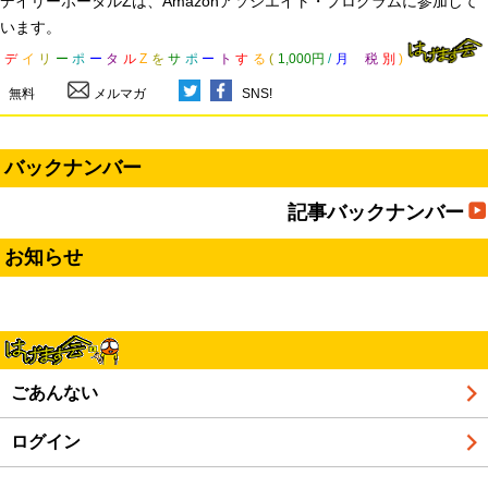
デイリーポータルZは、Amazonアソシエイト・プログラムに参加して
います。
デ
イ
リ
ー
ポ
ー
タ
ル
Z
を
サ
ポ
ー
ト
す
る
(
1,000円
/
月
税
別
)
無料
メルマガ
SNS!
バックナンバー
記事バックナンバー
お知らせ
ごあんない
ログイン