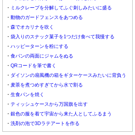
・
ミルクレープを分解してふぐ刺しみたいに盛る
・
動物のガードフェンスをあつめる
・
森でオカリナを吹く
・
袋入りのスナック菓子を1つだけ食べて我慢する
・
ハッピーターンを粉にする
・
食パンの両面にジャムをぬる
・
QRコードを筆で書く
・
ダイソンの扇風機の箱をギターケースみたいに背負う
・
麦茶を煮つめすぎてから水で割る
・
生食パンを焼く
・
ティッシュケースから万国旗を出す
・
銀色の服を着て宇宙から来た人としてふるまう
・
洗剤の泡で3Dラテアートを作る