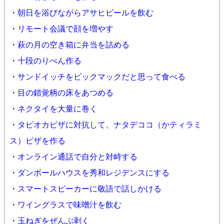
・
朝日を浴びながらアサヒビールを飲む
・
リモート会議で顔を増やす
・
萩の月の空き箱に弁当を詰める
・
十段のりべん作る
・
サンドイッチをビックマックだと思って食べる
・
目の錯覚柄の床をあつめる
・
ネクタイを大量に巻く
・
タピオカピザに対抗して、ナタデココ（かティラミ
ス）ピザを作る
・
オンライン通話で自分と対峙する
・
ダンボールハウスを秀和レジデンスにする
・
スマートスピーカーに敬語で話しかける
・
ワイングラスで味噌汁を飲む
・
玉ねぎをぜんぶ剥く