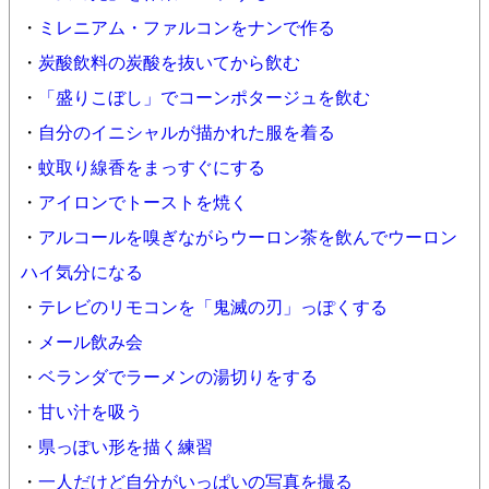
・
ミレニアム・ファルコンをナンで作る
・
炭酸飲料の炭酸を抜いてから飲む
・
「盛りこぼし」でコーンポタージュを飲む
・
自分のイニシャルが描かれた服を着る
・
蚊取り線香をまっすぐにする
・
アイロンでトーストを焼く
・
アルコールを嗅ぎながらウーロン茶を飲んでウーロン
ハイ気分になる
・
テレビのリモコンを「鬼滅の刃」っぽくする
・
メール飲み会
・
ベランダでラーメンの湯切りをする
・
甘い汁を吸う
・
県っぽい形を描く練習
・
一人だけど自分がいっぱいの写真を撮る