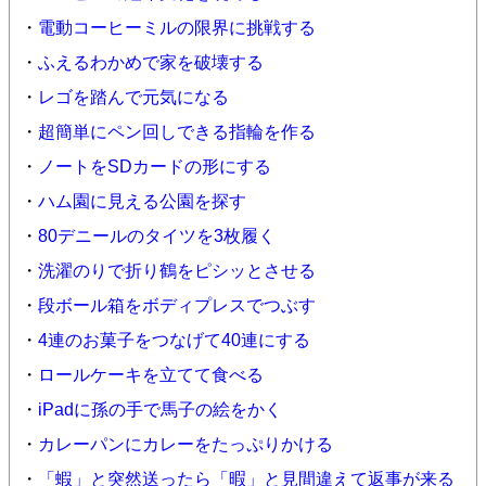
・
電動コーヒーミルの限界に挑戦する
・
ふえるわかめで家を破壊する
・
レゴを踏んで元気になる
・
超簡単にペン回しできる指輪を作る
・
ノートをSDカードの形にする
・
ハム園に見える公園を探す
・
80デニールのタイツを3枚履く
・
洗濯のりで折り鶴をピシッとさせる
・
段ボール箱をボディプレスでつぶす
・
4連のお菓子をつなげて40連にする
・
ロールケーキを立てて食べる
・
iPadに孫の手で馬子の絵をかく
・
カレーパンにカレーをたっぷりかける
・
「蝦」と突然送ったら「暇」と見間違えて返事が来る