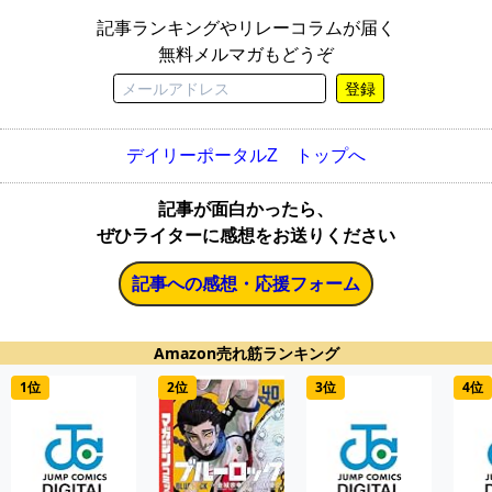
記事ランキングやリレーコラムが届く
無料メルマガもどうぞ
登録
デイリーポータルZ トップへ
記事が面白かったら、
ぜひライターに感想をお送りください
記事への感想・応援フォーム
Amazon売れ筋ランキング
1位
2位
3位
4位