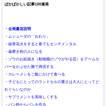
ばかばかしい記事100連発
・
企画趣旨説明
・
ムシューダの「おわり」
・
線香花火をすると春でもセンチメンタル
・
歯磨き粉の人になる
・
ゾウのお絵描き（動物園のゾウがやる芸）をアームカ
バーをかぶせた腕で再現する
・
カレーメシをご飯にかけて食べる
・
子どもにとってのランドセルの重さは大人にとってど
れぐらいなのか
・
サプリメントを美味しくする
・
パン粉からパンを作る