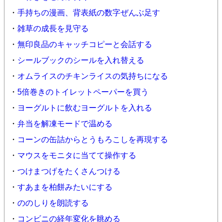
・
手持ちの漫画、背表紙の数字ぜんぶ足す
・
雑草の成長を見守る
・
無印良品のキャッチコピーと会話する
・
シールブックのシールを入れ替える
・
オムライスのチキンライスの気持ちになる
・
5倍巻きのトイレットペーパーを買う
・
ヨーグルトに飲むヨーグルトを入れる
・
弁当を解凍モードで温める
・
コーンの缶詰からとうもろこしを再現する
・
マウスをモニタに当てて操作する
・
つけまつげをたくさんつける
・
すあまを柏餅みたいにする
・
ののしりを朗読する
・
コンビニの経年変化を眺める