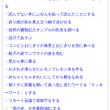
る
・
読んでない本にふせんを貼って読んだことにする
・
折り紙の魚を煮え立つ鍋で泳がせる
・
役所の書類記入サンプルの氏名を調べる
・
品川であそぶ
・
コンビニおにぎりの海苔とおにぎりを別に食べる
・
餃子の皮でシウマイの皮を包む
・
窓から車に乗る
・
わざわざ凍らせたレモンでレモン水を作る
・
めちゃくちゃきれいにしてから靴をなめる
・
朝イチに辞書を開いて真っ先に見たワードを「ラッキ
ーワード」とする
・
リモート会議で居留守をする
・
「蛍の光」を作業BGMにする