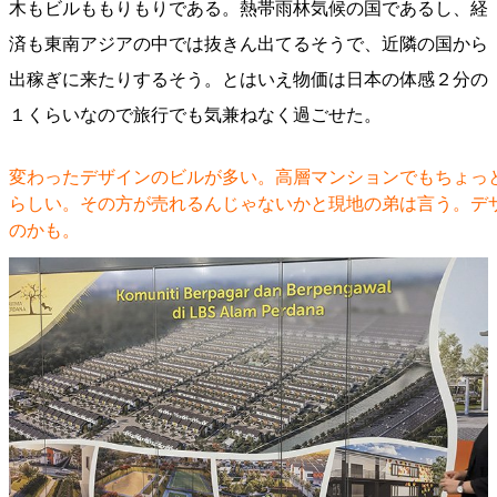
木もビルももりもりである。熱帯雨林気候の国であるし、経
済も東南アジアの中では抜きん出てるそうで、近隣の国から
出稼ぎに来たりするそう。とはいえ物価は日本の体感２分の
１くらいなので旅行でも気兼ねなく過ごせた。
変わったデザインのビルが多い。高層マンションでもちょっ
らしい。その方が売れるんじゃないかと現地の弟は言う。デ
のかも。