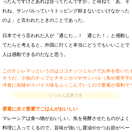
ったんですけどあれは合ってたんですか」と尋ねて「あ、そ
れね、サンバルっていうトッピング頼まないといけなかった
のよ」と言われたときのことであった。
日本でそう言われた人が「通じた…！ 通じた！」と感動し
てたらと考えると。外国に行くと本当にどうでもいいことで
人は感動できるのだなと思う。
このナシレマッというのはココナッツミルクでお米を炊いた
そうだ。小魚のチップとチキンカツやサンバル（魚や唐辛子
洋食に魚味やスパイス味をぶっこんでいくので要素が過剰で
いったん広告です
要素に次ぐ要素でごはんがおいしい
マレーシアは食べ物がおいしい。魚を発酵させたものがよく
料理に入ってくるので、旨味が強いし醤油やかつお節がベー