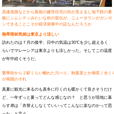
高速道路などから新規の建売住宅の街が見えるし地下鉄の看
板にシムシティみたいな街の宣伝が。ニュータウンがガンガ
ンできることこそが経済発展中の証なんだろうか
熱帯雨林気候は東京より涼しい
訪れたのは７月の後半、日中の気温は30℃を少し超えるく
らいでマレーシアは東京よりも涼しかった。そしてこの温度
が年中続くそうだ。
繁華街から２駅くらい離れた川べり。秋葉原とか御茶ノ水く
が南国のそれ
真夏に観光に来るのも真冬に行くのも暖かくて良さそうだけ
ど、一年ずっと夏ってどんな感じなの？ と思うが現地に暮
らす弟は「衣替えしなくていいってこんなに楽なのかって思
った」と言う。