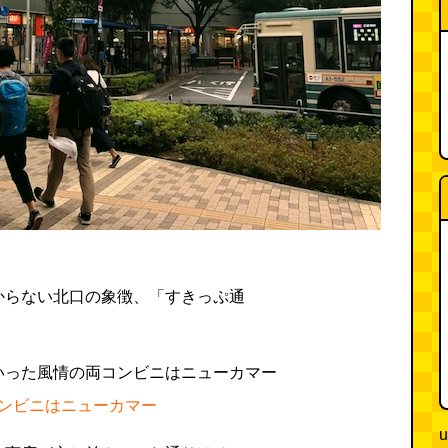
からない北口の象徴、「すきっぷ通
。
ンビニはニューカマー
u