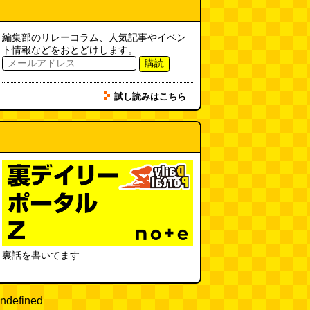
「入力中…」の動きを対面の会話
で表現したい
(んちゅたぐい)
(08.03 11:00)
編集部のリレーコラム、人気記事やイベン
ト情報などをおとどけします。
ミンティアで汗がおさえられるの
購読
は本当か
(べつやく れい)
(08.03
11:00)
試し読みはこちら
eco小（2026.8.3 朝エッセイと更
新情報）
(ほり)
(08.03 10:00)
夏の良さ、庭の木を抜く、AIっぽ
さ・7/25～31 のデイリーポータ
ルZダイジェスト
(デイリーポー
タルZ)
(08.02 11:00)
おもしろいって言われたい 第1回
(林雄司)
(08.02 11:00)
裏話を書いてます
冷房の壊れた焼肉屋（2026.8.2
朝エッセイと更新情報）
(トルー)
ndefined
(08.02 10:00)