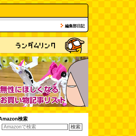
カシューナッツの果実、カシュー
アップルは甘渋かった（傑作選）
(玉置標本)
(08.01 18:00)
編集部日記
非常口の可能性があるタイヤ
(ん
ちゅたぐい)
(08.01 16:00)
青森駅前にはビーチがある
(読者
投稿)
(08.01 16:00)
Amazon検索