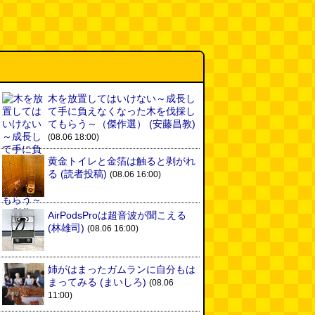
木を放置してはいけない～成長し
て手に負えなくなった木を伐採し
てもらう～（傑作選）
(安藤昌教)
(08.06 18:00)
黄金トイレと金箔は触ると剥がれ
る
(読者投稿)
(08.06 16:00)
AirPodsProは超音波が聞こえる
(林雄司)
(08.06 16:00)
姉がはまったガムランに自分もは
まってみる
(まいしろ)
(08.06
11:00)