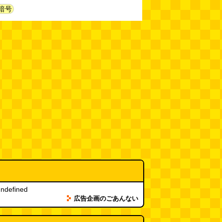
暗号
(08.04 11:00)
【大調査】現代人は普通に生活し
ていると一日に何曲聞くことにな
るのか？
(石井公二)
(08.04 11:00)
ベランダに咲いた小さな花
（2026.8.4 朝エッセイ/西村まさ
ゆき）
(西村まさゆき)
(08.04
10:00)
SDカードのケチャップ和え / う
っかりデイリー 2026年8月1日号
(デイリーポータルZ)
(08.03 17:00)
現役、コスモスの自販機
(読者投
稿)
(08.03 16:00)
取り残された木
(ほり)
(08.03
ndefined
16:00)
広告企画のごあんない