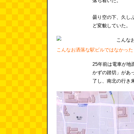
落ち着いた。
曇り空の下、久し
ど変貌していた。
こんなお洒落な駅ビルではなかった
25年前は電車が地
かずの踏切」があっ
了し、南北の行き