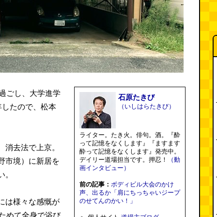
を過ごし、大学進学
石原たきび
年したので、松本
（いしはらたきび）
ライター。たき火。俳句。酒。『酔
って記憶をなくします』『ますます
、消去法で上京。
酔って記憶をなくします』発売中。
デイリー道場担当です。押忍！
（動
野市境）に新居を
画インタビュー）
い。
前の記事：
ボディビル大会のかけ
声、出るか「肩にちっちゃいジープ
のせてんのかい！」
には様々な感慨が
らためて全身で浴び