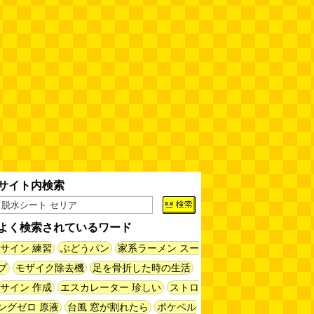
缶チューハイの内側の世界
(パリ
ッコ)
(08.05 11:00)
台湾のおめでたすぎる折り紙の本
（2026.08.05 朝エッセイと更新
情報）
(唐沢むぎこ)
(08.05 10:00)
大きな唐揚げが乗ったチャーハン
～チャーハン部活動報告（傑作
選）
(江ノ島茂道)
(08.04 18:00)
ちょこ煎がカインズPBで販売し
サイト内検索
てました
(読者投稿)
(08.04 16:00)
よく検索されているワード
世田谷区民会館行きのバスは1日
1本
(べつやく れい)
サイン 練習
ぶどうパン
家系ラーメン スー
(08.04 16:00)
プ
モザイク除去機
足を骨折した時の生活
サイン 作成
エスカレーター 珍しい
ストロ
「モグラ駅」で有名な土合駅……
実は真の秘境駅はお隣の湯檜曽駅
ングゼロ 原液
台風 窓が割れたら
ポケベル
だった
(ぼっちのazumiさん)