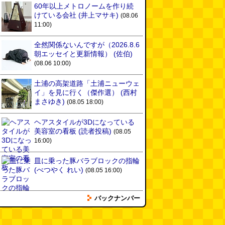
60年以上メトロノームを作り続
けている会社
(井上マサキ)
(08.06
11:00)
全然関係ないんですが（2026.8.6
朝エッセイと更新情報）
(佐伯)
(08.06 10:00)
土浦の高架道路「土浦ニューウェ
イ」を見に行く（傑作選）
(西村
まさゆき)
(08.05 18:00)
ヘアスタイルが3Dになっている
美容室の看板
(読者投稿)
(08.05
16:00)
皿に乗った豚バラブロックの指輪
(べつやく れい)
(08.05 16:00)
バックナンバー
フエラムネをさらに笛っぽくした
らホイッスルになりました
(爲房
新太朗)
(08.05 11:00)