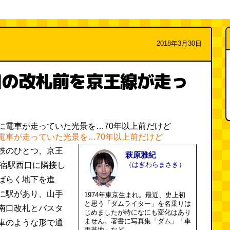
2018年3月30日
口の改札前を京王線が走っ
電車が走っていた光景を…70年以上前だけど
鉄のひとつ、京王
萩原雅紀
新宿駅西口に隣接し
（はぎわらまさき）
ばらく地下を進
に駅があり、山手
1974年東京生まれ。最近、史上初
と思う「ダムライター」を名乗りは
南口改札とバスタ
じめましたが特になにも変化はあり
ません。著書に写真集「ダム」「車
車のような形で通
両基地」など。