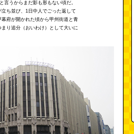
年と言うからまだ影も形もない頃だ。
が立ち並び、1日中人でごった返して
戸幕府が開かれた頃から甲州街道と青
つまり追分（おいわけ）として大いに