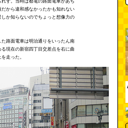
られず。当時は都電の路面電車があち
頃だから違和感なかったかも知れない
景しか知らないのでちょっと想像力の
。
した路面電車は明治通りをいったん南
わる現在の新宿四丁目交差点を右に曲
上を走った。