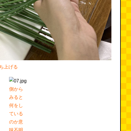
ち上げる
側から
みると
何をし
ている
のか意
味不明