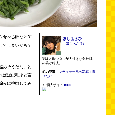
を食べる時など何
ほしあさひ
（ほしあさひ）
してしまいがちで
実験と暇つぶしが大好きな会社員。
顔芸が特技。
編めそうだな」と
前の記事：
フライデー風の写真を撮
ればほぼ毛糸と言
りたい
編みに挑戦してみ
＞ 個人サイト
note