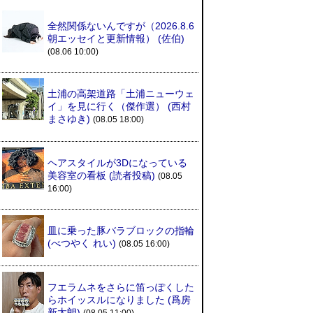
全然関係ないんですが（2026.8.6
朝エッセイと更新情報）
(佐伯)
(08.06 10:00)
土浦の高架道路「土浦ニューウェ
イ」を見に行く（傑作選）
(西村
まさゆき)
(08.05 18:00)
ヘアスタイルが3Dになっている
美容室の看板
(読者投稿)
(08.05
16:00)
皿に乗った豚バラブロックの指輪
(べつやく れい)
(08.05 16:00)
フエラムネをさらに笛っぽくした
らホイッスルになりました
(爲房
新太朗)
(08.05 11:00)