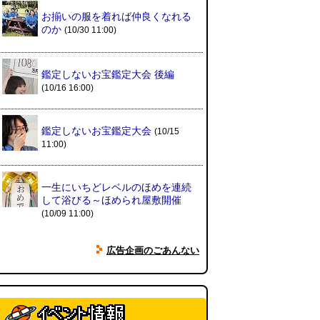
夏の良さ、庭の木を抜く、AIっぽ
お揃いの服を着れば仲良くなれる
さ・7/25～31 のデイリーポータ
のか
(10/30 11:00)
ルZダイジェスト
(デイリーポー
タルZ)
(08.02 11:00)
鑑定しないお宝鑑定大会 後編
(10/16 16:00)
おもしろいって言われたい 第1回
(林雄司)
(08.02 11:00)
鑑定しないお宝鑑定大会
(10/15
11:00)
冷房の壊れた焼肉屋（2026.8.2
朝エッセイと更新情報）
(トルー)
(08.02 10:00)
一生にいちどレベルのほめを連続
して浴びる～ほめられ屋敷開催
(10/09 11:00)
カシューナッツの果実、カシュー
アップルは甘渋かった（傑作選）
広告企画のごあんない
(玉置標本)
(08.01 18:00)
非常口の可能性があるタイヤ
(ん
ちゅたぐい)
(08.01 16:00)