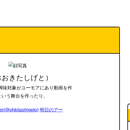
おおきたしげと）
。興味対象がユーモアにあり動画を作
という舞台を作ったり。
ter(@ohkitashigeto)
明日のアー