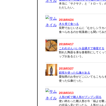
本当に「サクサク」と「トロ～リ」
ただしたい。
2018/04/24
木を煮て食べる
長野でおじいさんに「むかしシラカ
食べられるのか有識者にも聞いてみ
2018/04/17
こわれせんべいを金継ぎで修復する
割れた陶器を漆を接着剤にしてくっ
ップがあるという。
2018/03/27
錯視を使った仏像がある
愛知県のお寺がどこにいてもこちら
使った仏像だった。
2018/03/13
人形の町で雛人形がブンブン回る
使い終わった雛人形が今「福よせ雛
の吉浜へ見に行ったら、人形がぶん