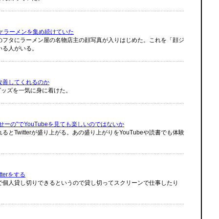
ケラーメンを集め続けていた
のフタにラーメン屋の名物店主の顔写真が入りはじめた。これを「顔ジ
いる人がいる。
改善してくれるのか
グッズを一気に身に着けた。
ーの"でYouTubeを見ても楽しいのではないか
Twitterが盛り上がる。あの盛り上がりをYouTubeや読書でも体験
terをする
で個人貸し切りできるというので貸し切ってスクリーンで仕事したり