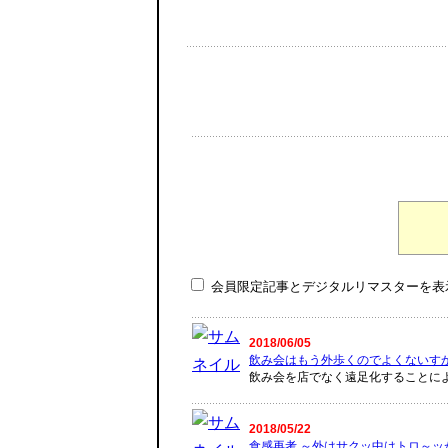
会員限定記事とデジタルリマスターを表
2018/06/05
飲み会はもう外歩くのでよくないす
飲み会を店でなく遠足化することに
2018/05/22
食感再考 ～外はサクッ中はトロ～ッ