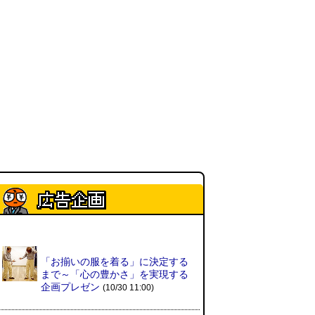
現役、コスモスの自販機
(読者投
稿)
(08.03 16:00)
取り残された木
(ほり)
(08.03
16:00)
「入力中…」の動きを対面の会話
で表現したい
(んちゅたぐい)
(08.03 11:00)
ミンティアで汗がおさえられるの
は本当か
(べつやく れい)
(08.03
11:00)
「お揃いの服を着る」に決定する
eco小（2026.8.3 朝エッセイと更
まで～「心の豊かさ」を実現する
新情報）
(ほり)
企画プレゼン
(08.03 10:00)
(10/30 11:00)