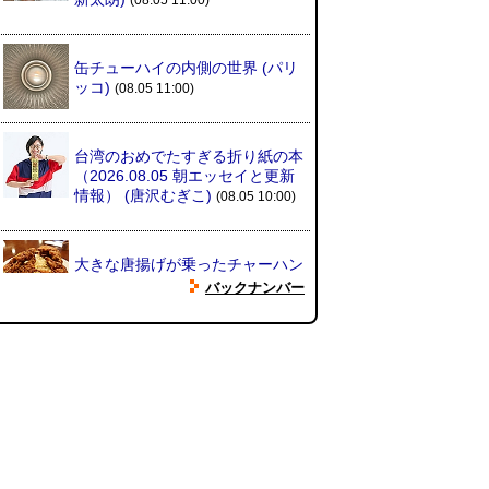
缶チューハイの内側の世界
(パリ
ッコ)
(08.05 11:00)
台湾のおめでたすぎる折り紙の本
（2026.08.05 朝エッセイと更新
情報）
(唐沢むぎこ)
(08.05 10:00)
大きな唐揚げが乗ったチャーハン
～チャーハン部活動報告（傑作
バックナンバー
選）
(江ノ島茂道)
(08.04 18:00)
ちょこ煎がカインズPBで販売し
てました
(読者投稿)
(08.04 16:00)
世田谷区民会館行きのバスは1日
1本
(べつやく れい)
(08.04 16:00)