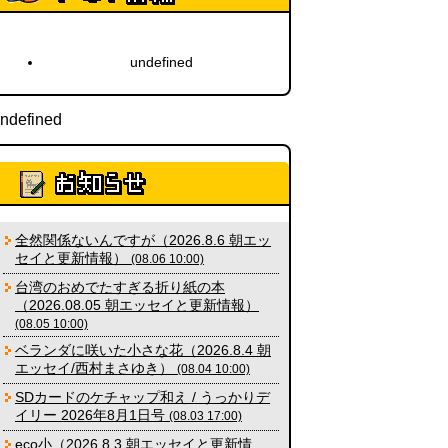
青森駅前にはビーチがある
(読者
undefined
投稿)
(08.01 16:00)
ndefined
柔道着でペヤングのCMを再現し
たい
(つりばんど岡村)
(08.01
11:00)
マンゴーみたいに切る
(トルー)
全然関係ないんですが（2026.8.6 朝エッ
(08.01 11:00)
セイと更新情報）
(08.06 10:00)
台湾のおめでたすぎる折り紙の本
（2026.08.05 朝エッセイと更新情報）
翼の上の謎フックを見る旅
（2026.8.1 朝エッセイと更新情
(08.05 10:00)
報）
(伊藤健史)
(08.01 10:00)
ベランダに咲いた小さな花（2026.8.4 朝
エッセイ/西村まさゆき）
(08.04 10:00)
SDカードのケチャップ和え / うっかりデ
同じ道を歩きたくない（傑作選）
イリー 2026年8月1日号
(08.03 17:00)
(林雄司)
(07.31 18:00)
eco小（2026.8.3 朝エッセイと更新情