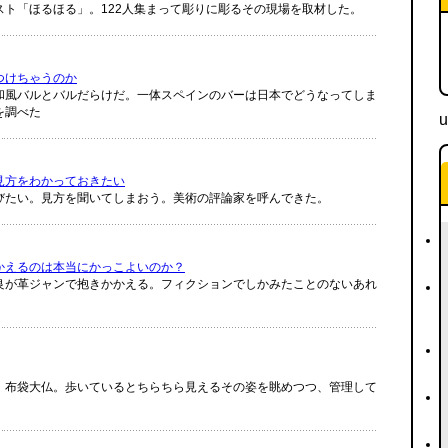
ト「ほるほる」。122人集まって彫りに彫るその現場を取材した。
つけちゃうのか
和風バルとバルだらけだ。一体スペインのバーは日本でどうなってしま
を調べた
u
見方をわかっておきたい
びたい。見方を聞いてしまおう。美術の評論家を呼んできた。
かえるのは本当にかっこよいのか？
良が革ジャンで抱きかかえる。フィクションでしかみたことのないあれ
、布袋大仏。歩いているとちらちら見えるその姿を眺めつつ、管理して