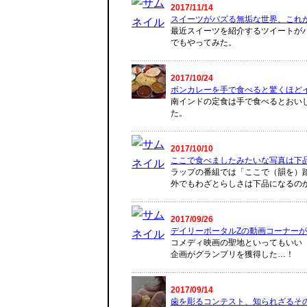
2017/11/14
スイーツがバズる無垢な世界、これ
最近スイーツを紹介するツイートが
でもやってみた。
2017/10/24
ボンカレーを手で食べると驚くほど
南インドの定食は手で食べるとおい
た。
2017/10/10
ここで食べましたみたいな写真は下
ラップの番組では「ここで（韻を）
外でもわざとらしさは下品になるの
2017/09/26
デイリーポータルZの動画コーナーが
コメディ映画の聖地といってもいい
企画がグランプリを獲得した…！
2017/09/14
歯を彫るコンテスト、知られざるそ