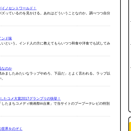
がイノセントワールド！
バズっているのを見かける。あれはどういうことなのか。調べつつ自分
インド味
しいという。インド人の方に教えてもらいつつ和食や洋食でも試してみ
品なのか
踏みましたみたいなラップやめろ、下品だ」とよく言われる。ラップ以
か。
したコメ大賞2017グランプリの快挙！
「したまちコメディ映画祭in台東」で当サイトのプープーテレビの特別
の世界をのぞく