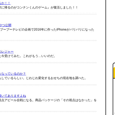
るか！！
家に帰るのがコンナンくんのゲーム』が復活しました！！
たやつ公開
ープーテレビの企画で2016年に作ったiPhoneがバリバリになった
のレジャー
た今受けてみた。これがもう…いいのだ。
うなっているのか？
購入しているらしい。じわじわ変化するおせちの現在地を調べた。
書いてありますよね
視点アピール合戦になる。商品パッケージの「その視点はなかった」を