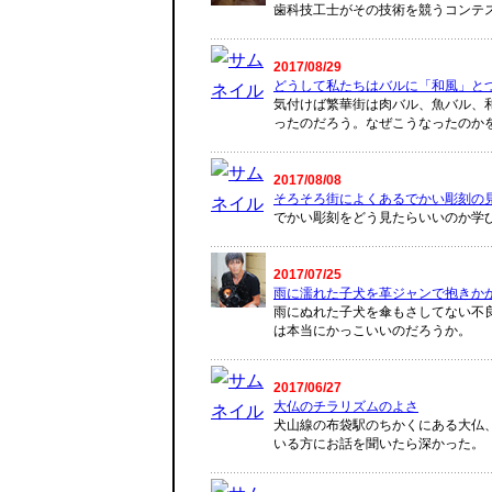
歯科技工士がその技術を競うコンテス
2017/08/29
どうして私たちはバルに「和風」と
気付けば繁華街は肉バル、魚バル、
ったのだろう。なぜこうなったのか
2017/08/08
そろそろ街によくあるでかい彫刻の
でかい彫刻をどう見たらいいのか学
2017/07/25
雨に濡れた子犬を革ジャンで抱きか
雨にぬれた子犬を傘もさしてない不
は本当にかっこいいのだろうか。
2017/06/27
大仏のチラリズムのよさ
犬山線の布袋駅のちかくにある大仏
いる方にお話を聞いたら深かった。