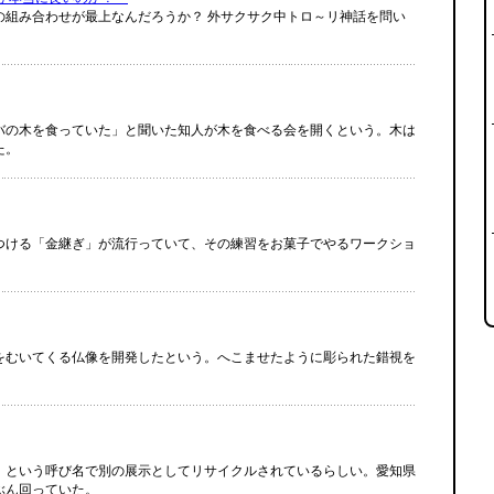
の組み合わせが最上なんだろうか？ 外サクサク中トロ～リ神話を問い
バの木を食っていた」と聞いた知人が木を食べる会を開くという。木は
た。
つける「金継ぎ」が流行っていて、その練習をお菓子でやるワークショ
をむいてくる仏像を開発したという。へこませたように彫られた錯視を
」という呼び名で別の展示としてリサイクルされているらしい。愛知県
ぶん回っていた。