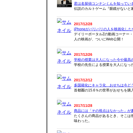
君は名探偵コンナンくんを知ってい
伝説のカルトゲーム『眼鏡がないと
2017/12/28
iPhoneがバリバリの人を映画化し
デイリーポータルZの動画コーナー・プ
人の映画が、ついにWeb公開！
2017/12/26
学校の授業は大人になった今や最高
学校の先生による授業を大人になっ
2017/12/12
多国籍化にキャラ化…おせちは今ど
首都圏の15.6％の世帯がおせちを
2017/11/28
商品には「その視点はなかった」が
たくさんの商品があるとき、そこは
味わった。