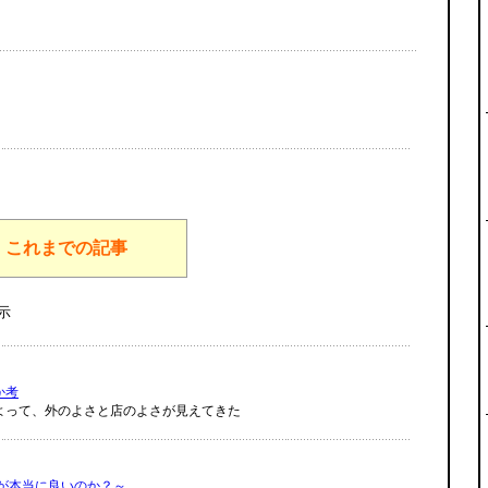
これまでの記事
示
か考
よって、外のよさと店のよさが見えてきた
が本当に良いのか？～