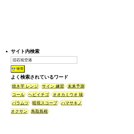
「モグラ駅」で有名な土合駅……
実は真の秘境駅はお隣の湯檜曽駅
だった
(ぼっちのazumiさん)
(08.04 11:00)
【大調査】現代人は普通に生活し
サイト内検索
ていると一日に何曲聞くことにな
るのか？
(石井公二)
(08.04 11:00)
よく検索されているワード
ベランダに咲いた小さな花
（2026.8.4 朝エッセイ/西村まさ
焼き芋 レンジ
サイン 練習
未来予測
ゆき）
(西村まさゆき)
(08.04
コール
ヘビイチゴ
オオカミウオ 味
10:00)
バラムツ
暗視スコープ
ハマサキノ
オクサン
鳥取島根
SDカードのケチャップ和え / う
っかりデイリー 2026年8月1日号
(デイリーポータルZ)
(08.03 17:00)