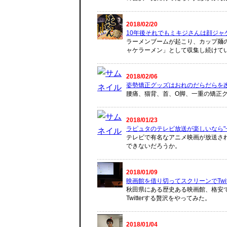
2018/02/20
10年後それでもミキジさんは顔ジャ
ラーメンブームが起こり、カップ麺
ャケラーメン」として収集し続けて
2018/02/06
姿勢矯正グッズはおれのだらだらを
腰痛、猫背、首、O脚、一重の矯正
2018/01/23
ラピュタのテレビ放送が楽しいなら"せ
テレビで有名なアニメ映画が放送されると
できないだろうか。
2018/01/09
映画館を借り切ってスクリーンでTwit
秋田県にある歴史ある映画館、格安
Twitterする贅沢をやってみた。
2018/01/04