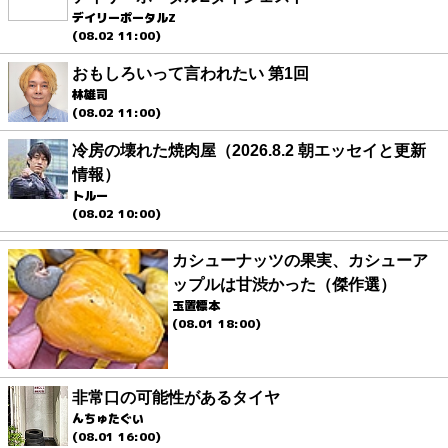
デイリーポータルZ
(08.02 11:00)
おもしろいって言われたい 第1回
林雄司
(08.02 11:00)
冷房の壊れた焼肉屋（2026.8.2 朝エッセイと更新
情報）
トルー
(08.02 10:00)
カシューナッツの果実、カシューア
ップルは甘渋かった（傑作選）
玉置標本
(08.01 18:00)
非常口の可能性があるタイヤ
んちゅたぐい
(08.01 16:00)