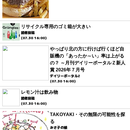
リサイクル専用のゴミ箱が大きい
読者投稿
(07.30 16:00)
やっぱり北の方に行けば行くほど自
販機の「あったか～い」率は上がる
の？ ～月刊デイリーポータルＺ新人
賞 2026年７月号
デイリーポータルZ
(07.30 16:00)
レモン汁は飲み物
読者投稿
(07.30 16:00)
TAKOYAKI・その無限の可能性を探
る
みさ子の娘