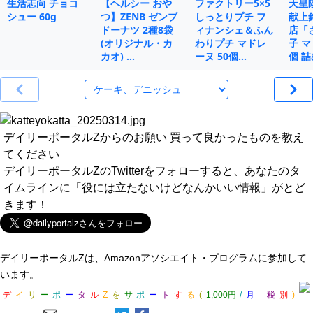
生活志向 チョコ
【ヘルシー おや
ファクトリー5×5
天皇
シュー 60g
つ】ZENB ゼンブ
しっとりプチ フ
献上
ドーナツ 2種8袋
ィナンシェ＆ふん
店「
(オリジナル・カ
わりプチ マドレ
子 マ
カオ) …
ーヌ 50個…
個 
デイリーポータルZからのお願い 買って良かったものを教え
てください
デイリーポータルZのTwitterをフォローすると、あなたのタ
イムラインに「役には立たないけどなんかいい情報」がとど
きます！
デイリーポータルZは、Amazonアソシエイト・プログラムに参加して
います。
デ
イ
リ
ー
ポ
ー
タ
ル
Z
を
サ
ポ
ー
ト
す
る
(
1,000円
/
月
税
別
)