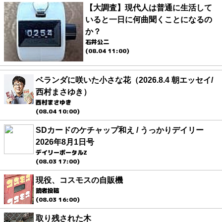
【大調査】現代人は普通に生活して
いると一日に何曲聞くことになるの
か？
石井公二
(08.04 11:00)
ベランダに咲いた小さな花（2026.8.4 朝エッセイ/
西村まさゆき）
西村まさゆき
(08.04 10:00)
SDカードのケチャップ和え / うっかりデイリー
2026年8月1日号
デイリーポータルZ
(08.03 17:00)
現役、コスモスの自販機
読者投稿
(08.03 16:00)
取り残された木