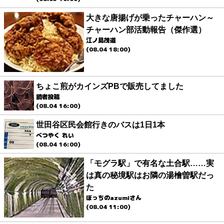
大きな唐揚げが乗ったチャーハン～
チャーハン部活動報告（傑作選）
江ノ島茂道
(08.04 18:00)
ちょこ煎がカインズPBで販売してました
読者投稿
(08.04 16:00)
世田谷区民会館行きのバスは1日1本
べつやく れい
(08.04 16:00)
「モグラ駅」で有名な土合駅……実
は真の秘境駅はお隣の湯檜曽駅だっ
た
ぼっちのazumiさん
(08.04 11:00)