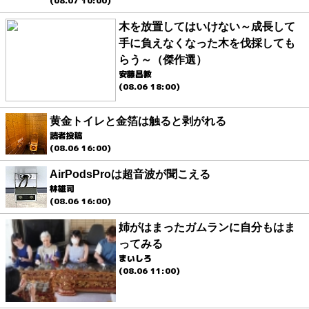
(08.07 10:00)
木を放置してはいけない～成長して
手に負えなくなった木を伐採しても
らう～（傑作選）
安藤昌教
(08.06 18:00)
黄金トイレと金箔は触ると剥がれる
読者投稿
(08.06 16:00)
AirPodsProは超音波が聞こえる
林雄司
(08.06 16:00)
姉がはまったガムランに自分もはま
ってみる
まいしろ
(08.06 11:00)