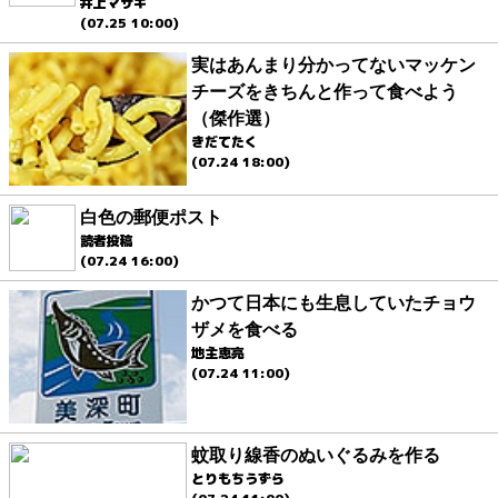
井上マサキ
(07.25 10:00)
実はあんまり分かってないマッケン
チーズをきちんと作って食べよう
（傑作選）
きだてたく
(07.24 18:00)
白色の郵便ポスト
読者投稿
(07.24 16:00)
かつて日本にも生息していたチョウ
ザメを食べる
地主恵亮
(07.24 11:00)
蚊取り線香のぬいぐるみを作る
とりもちうずら