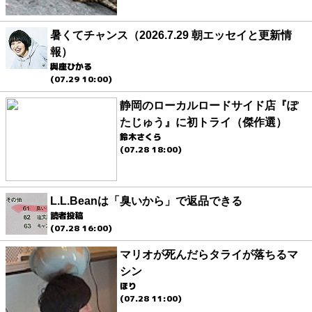
暑くてチャンス（2026.7.29 朝エッセイと更新情
報）
與座ひかる
(07.29 10:00)
静岡のローカルロードサイド店『ぽ
たじゅう』に初トライ（傑作選）
鈴木さくら
(07.28 18:00)
L.L.Beanは「臭いから」で返品できる
読者投稿
(07.28 16:00)
マリオが死んだらタライが落ちるマ
シン
ほり
(07.28 11:00)