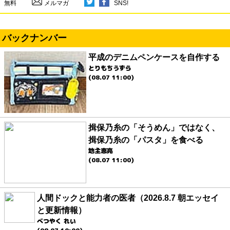
無料
メルマガ
SNS!
バックナンバー
平成のデニムペンケースを自作する
とりもちうずら
(08.07 11:00)
揖保乃糸の「そうめん」ではなく、
揖保乃糸の「パスタ」を食べる
地主恵亮
(08.07 11:00)
人間ドックと能力者の医者（2026.8.7 朝エッセイ
と更新情報）
べつやく れい