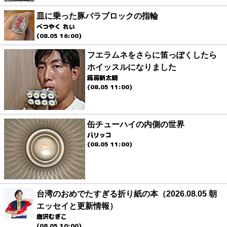
皿に乗った豚バラブロックの指輪
べつやく れい
(08.05 16:00)
フエラムネをさらに笛っぽくしたら
ホイッスルになりました
爲房新太朗
(08.05 11:00)
缶チューハイの内側の世界
パリッコ
(08.05 11:00)
台湾のおめでたすぎる折り紙の本（2026.08.05 朝
エッセイと更新情報）
唐沢むぎこ
(08.05 10:00)