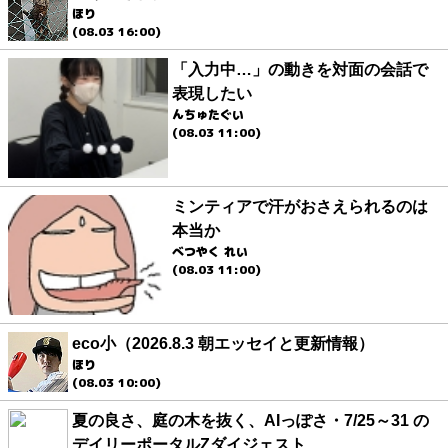
ほり
(08.03 16:00)
「入力中…」の動きを対面の会話で
表現したい
んちゅたぐい
(08.03 11:00)
ミンティアで汗がおさえられるのは
本当か
べつやく れい
(08.03 11:00)
eco小（2026.8.3 朝エッセイと更新情報）
ほり
(08.03 10:00)
夏の良さ、庭の木を抜く、AIっぽさ・7/25～31 の
デイリーポータルZダイジェスト