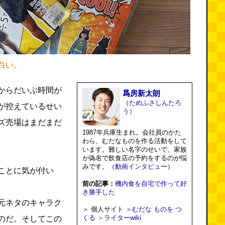
白い。
からだいぶ時間が
爲房新太朗
（ためふさしんたろ
が控えているせい
う）
ズ売場はまだまだ
1987年兵庫生まれ。会社員のかた
わら、むだなものを作る活動をして
います。難しい名字のせいで、家族
が偽名で飲食店の予約をするのが悩
みです。（
動画インタビュー
）
ことに気が付い
前の記事：
機内食を自宅で作って好
き勝手した
元ネタのキャラク
＞ 個人サイト
＞むだな ものを つ
くる
＞ライターwiki
のだ。そしてこの