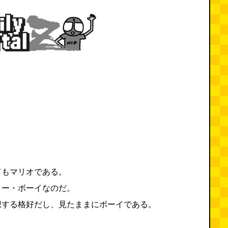
てもマリオである。
ター・ボーイなのだ。
想する格好だし、見たままにボーイである。