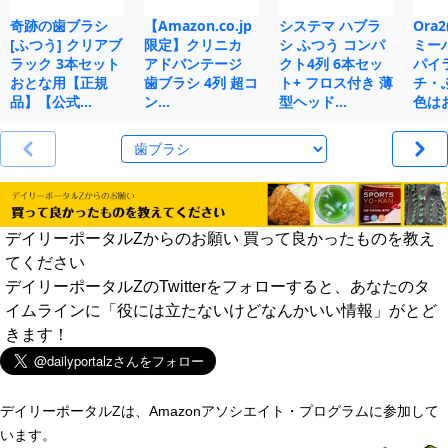
奇跡の歯ブラシ
【Amazon.co.jp
システマ ハブラ
Ora
[ふつう] クリアブ
限定】クリニカ
シ ふつう コンパ
ミー
ラック 3本セット
アドバンテージ
クト4列 6本セッ
パイ
おとな用【正規
歯ブラシ 4列 超コ
ト+ フロス付き 薄
チ・
品】【公式…
ン…
型ヘッド…
色は
デイリーポータルZからのお願い 買って良かったものを教え
てください
デイリーポータルZのTwitterをフォローすると、あなたのタ
イムラインに「役には立たないけどなんかいい情報」がとど
きます！
デイリーポータルZは、Amazonアソシエイト・プログラムに参加して
います。