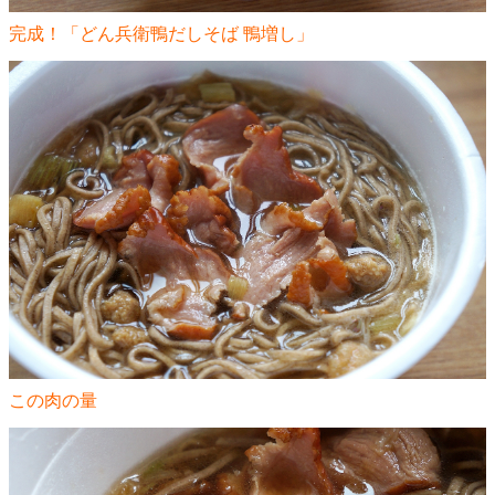
完成！「どん兵衛鴨だしそば 鴨増し」
この肉の量