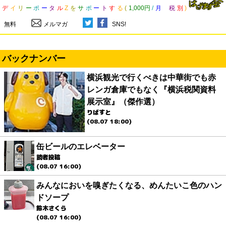
デ
イ
リ
ー
ポ
ー
タ
ル
Z
を
サ
ポ
ー
ト
す
る
(
1,000円
/
月
税
別
)
無料
メルマガ
SNS!
バックナンバー
横浜観光で行くべきは中華街でも赤
レンガ倉庫でもなく『横浜税関資料
展示室』（傑作選）
りばすと
(08.07 18:00)
缶ビールのエレベーター
読者投稿
(08.07 16:00)
みんなにおいを嗅ぎたくなる、めんたいこ色のハン
ドソープ
鈴木さくら
(08.07 16:00)