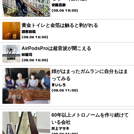
安藤昌教
(08.06 18:00)
黄金トイレと金箔は触ると剥がれる
読者投稿
(08.06 16:00)
AirPodsProは超音波が聞こえる
林雄司
(08.06 16:00)
姉がはまったガムランに自分もはま
ってみる
まいしろ
(08.06 11:00)
60年以上メトロノームを作り続けて
いる会社
井上マサキ
(08.06 11:00)