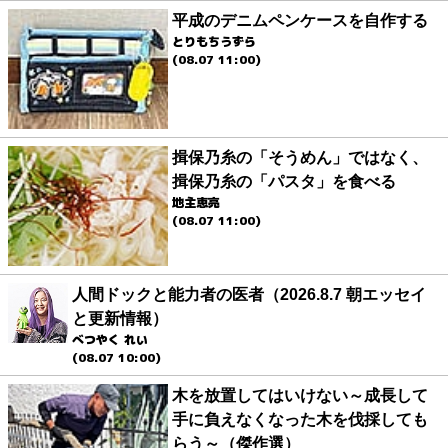
平成のデニムペンケースを自作する
とりもちうずら
(08.07 11:00)
揖保乃糸の「そうめん」ではなく、
揖保乃糸の「パスタ」を食べる
地主恵亮
(08.07 11:00)
人間ドックと能力者の医者（2026.8.7 朝エッセイ
と更新情報）
べつやく れい
(08.07 10:00)
木を放置してはいけない～成長して
手に負えなくなった木を伐採しても
らう～（傑作選）