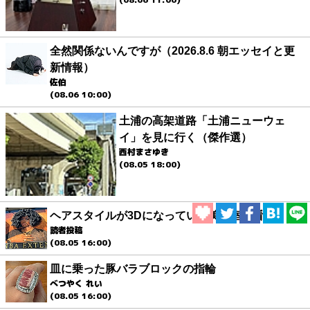
全然関係ないんですが（2026.8.6 朝エッセイと更
新情報）
佐伯
(08.06 10:00)
土浦の高架道路「土浦ニューウェ
イ」を見に行く（傑作選）
西村まさゆき
(08.05 18:00)
ヘアスタイルが3Dになっている美容室の看板
読者投稿
(08.05 16:00)
皿に乗った豚バラブロックの指輪
べつやく れい
(08.05 16:00)