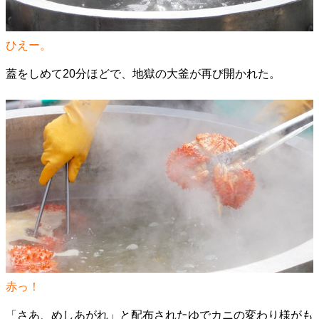
ひえー。
蓋をしめて20分ほどで、地獄の大釜が再び開かれた。
赤っ！
「さあ、めしあがれ」と配布されたゆでカニの変わり様がも