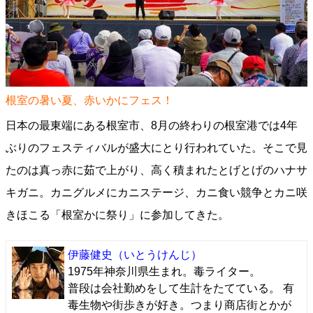
根室の暑い夏、赤いかにフェス！
日本の最東端にある根室市、8月の終わりの根室港では4年
ぶりのフェスティバルが盛大にとり行われていた。そこで見
たのは真っ赤に茹で上がり、高く積まれたとげとげのハナサ
キガニ。カニグルメにカニステージ、カニ食い競争とカニ咲
きほこる「根室かに祭り」に参加してきた。
伊藤健史
（いとうけんじ）
1975年神奈川県生まれ。毒ライター。
普段は会社勤めをして生計をたてている。 有
毒生物や街歩きが好き。つまり商店街とかが