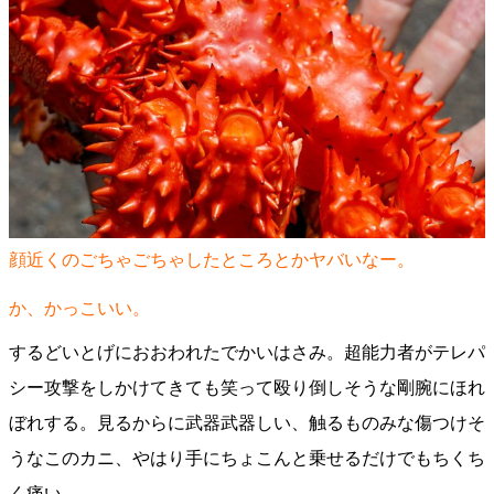
顔近くのごちゃごちゃしたところとかヤバいなー。
か、かっこいい。
するどいとげにおおわれたでかいはさみ。超能力者がテレパ
シー攻撃をしかけてきても笑って殴り倒しそうな剛腕にほれ
ぼれする。見るからに武器武器しい、触るものみな傷つけそ
うなこのカニ、やはり手にちょこんと乗せるだけでもちくち
く痛い。