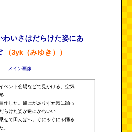
かわいさはだらけた姿にあ
ぼ
（3yk（みゆき））
イベント会場などで見かける、空気
形
自作した。風圧が足りず元気に踊っ
だらけた姿が逆にかわいい
乗せて田んぼへ。ぐにゃぐにゃ踊る
た。