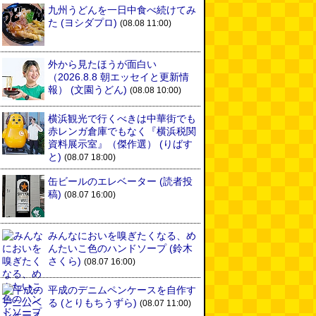
九州うどんを一日中食べ続けてみ
た
(ヨシダプロ)
(08.08 11:00)
外から見たほうが面白い
（2026.8.8 朝エッセイと更新情
報）
(文園うどん)
(08.08 10:00)
横浜観光で行くべきは中華街でも
赤レンガ倉庫でもなく『横浜税関
資料展示室』（傑作選）
(りばす
と)
(08.07 18:00)
缶ビールのエレベーター
(読者投
稿)
(08.07 16:00)
みんなにおいを嗅ぎたくなる、め
んたいこ色のハンドソープ
(鈴木
さくら)
(08.07 16:00)
平成のデニムペンケースを自作す
る
(とりもちうずら)
(08.07 11:00)