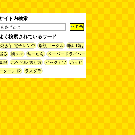
まってみる
(まいしろ)
(08.06
11:00)
サイト内検索
60年以上メトロノームを作り続
けている会社
(井上マサキ)
(08.06
11:00)
よく検索されているワード
全然関係ないんですが（2026.8.6
焼き芋 電子レンジ
暗視ゴーグル
眠い時は
朝エッセイと更新情報）
(佐伯)
寝る
焼き柿
ちーたら
ペーパードライバー
(08.06 10:00)
克服
ポケベル 送り方
ビッグカツ
ハッピ
土浦の高架道路「土浦ニューウェ
ーターン 粉
ラスグラ
イ」を見に行く（傑作選）
(西村
まさゆき)
(08.05 18:00)
ヘアスタイルが3Dになっている
美容室の看板
(読者投稿)
(08.05
16:00)
皿に乗った豚バラブロックの指輪
(べつやく れい)
(08.05 16:00)