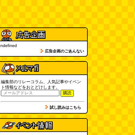
フエラムネをさらに笛っぽくした
らホイッスルになりました
(爲房
新太朗)
(08.05 11:00)
缶チューハイの内側の世界
(パリ
ッコ)
(08.05 11:00)
ndefined
台湾のおめでたすぎる折り紙の本
広告企画のごあんない
（2026.08.05 朝エッセイと更新
情報）
(唐沢むぎこ)
(08.05 10:00)
大きな唐揚げが乗ったチャーハン
～チャーハン部活動報告（傑作
選）
(江ノ島茂道)
編集部のリレーコラム、人気記事やイベン
(08.04 18:00)
ト情報などをおとどけします。
購読
ちょこ煎がカインズPBで販売し
てました
(読者投稿)
(08.04 16:00)
試し読みはこちら
世田谷区民会館行きのバスは1日
1本
(べつやく れい)
(08.04 16:00)