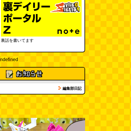
「モグラ駅」で有名な土合駅……
実は真の秘境駅はお隣の湯檜曽駅
だった
(ぼっちのazumiさん)
(08.04 11:00)
【大調査】現代人は普通に生活し
ていると一日に何曲聞くことにな
裏話を書いてます
るのか？
(石井公二)
(08.04 11:00)
ベランダに咲いた小さな花
（2026.8.4 朝エッセイ/西村まさ
ndefined
ゆき）
(西村まさゆき)
(08.04
10:00)
SDカードのケチャップ和え / う
っかりデイリー 2026年8月1日号
編集部日記
(デイリーポータルZ)
(08.03 17:00)
現役、コスモスの自販機
(読者投
稿)
(08.03 16:00)
取り残された木
(ほり)
(08.03
16:00)