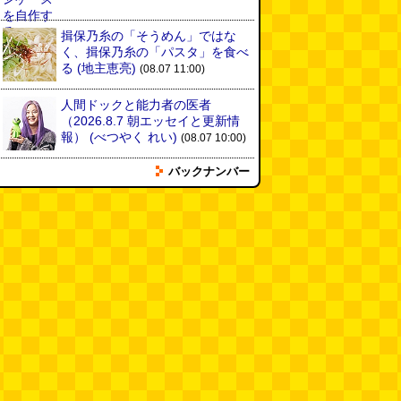
揖保乃糸の「そうめん」ではな
く、揖保乃糸の「パスタ」を食べ
る
(地主恵亮)
(08.07 11:00)
人間ドックと能力者の医者
（2026.8.7 朝エッセイと更新情
報）
(べつやく れい)
(08.07 10:00)
バックナンバー
木を放置してはいけない～成長し
て手に負えなくなった木を伐採し
てもらう～（傑作選）
(安藤昌教)
(08.06 18:00)
黄金トイレと金箔は触ると剥がれ
る
(読者投稿)
(08.06 16:00)
AirPodsProは超音波が聞こえる
(林雄司)
(08.06 16:00)
姉がはまったガムランに自分もは