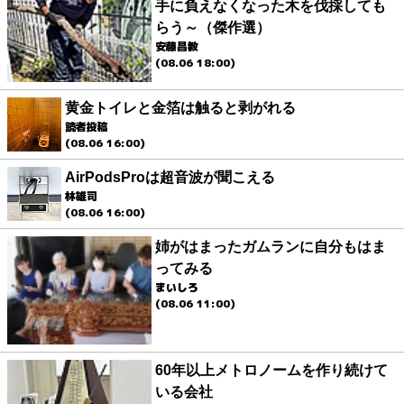
手に負えなくなった木を伐採しても
らう～（傑作選）
安藤昌教
(08.06 18:00)
黄金トイレと金箔は触ると剥がれる
読者投稿
(08.06 16:00)
AirPodsProは超音波が聞こえる
林雄司
(08.06 16:00)
姉がはまったガムランに自分もはま
ってみる
まいしろ
(08.06 11:00)
60年以上メトロノームを作り続けて
いる会社