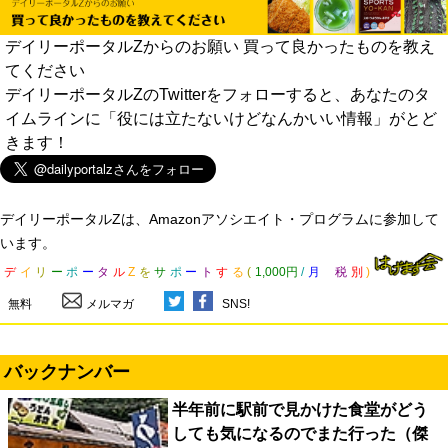
デイリーポータルZからのお願い 買って良かったものを教え
てください
デイリーポータルZのTwitterをフォローすると、あなたのタ
イムラインに「役には立たないけどなんかいい情報」がとど
きます！
デイリーポータルZは、Amazonアソシエイト・プログラムに参加して
います。
デ
イ
リ
ー
ポ
ー
タ
ル
Z
を
サ
ポ
ー
ト
す
る
(
1,000円
/
月
税
別
)
無料
メルマガ
SNS!
バックナンバー
半年前に駅前で見かけた食堂がどう
しても気になるのでまた行った（傑