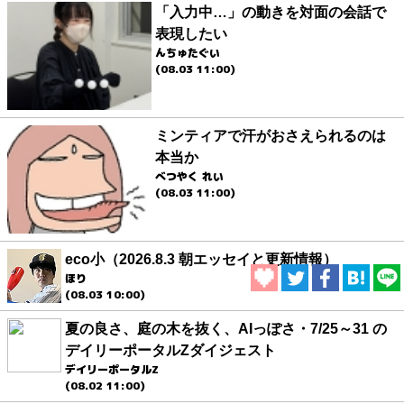
「入力中…」の動きを対面の会話で
表現したい
んちゅたぐい
(08.03 11:00)
ミンティアで汗がおさえられるのは
本当か
べつやく れい
(08.03 11:00)
eco小（2026.8.3 朝エッセイと更新情報）
ほり
(08.03 10:00)
夏の良さ、庭の木を抜く、AIっぽさ・7/25～31 の
デイリーポータルZダイジェスト
デイリーポータルZ
(08.02 11:00)