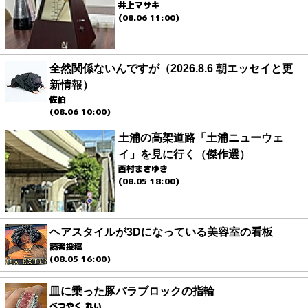
井上マサキ
(08.06 11:00)
全然関係ないんですが（2026.8.6 朝エッセイと更
新情報）
佐伯
(08.06 10:00)
土浦の高架道路「土浦ニューウェ
イ」を見に行く（傑作選）
西村まさゆき
(08.05 18:00)
ヘアスタイルが3Dになっている美容室の看板
読者投稿
(08.05 16:00)
皿に乗った豚バラブロックの指輪
べつやく れい