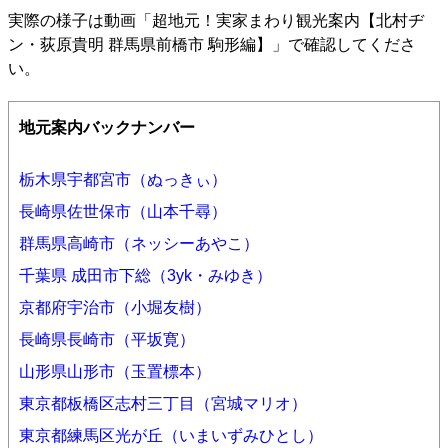
実際の様子は動画「
超地元！実家まわり観光案内【北村ヂ
ン・荻原貴明 群馬県前橋市 駒形編】
」で確認してくださ
い。
地元案内バックナンバー
栃木県宇都宮市（ぬっきぃ）
長崎県佐世保市（山本千尋）
群馬県高崎市（ネッシーあやこ）
千葉県 成田市下総（3yk・みゆき）
京都府宇治市（小堀友樹）
長崎県長崎市（平坂寛）
山形県山形市（玉置標本）
東京都板橋区志村三丁目（宮城マリオ）
東京都練馬区光が丘（いまいずみひとし）