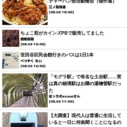
チャーハン部活動報告（傑作選）
江ノ島茂道
(08.04 18:00)
ちょこ煎がカインズPBで販売してました
読者投稿
(08.04 16:00)
世田谷区民会館行きのバスは1日1本
べつやく れい
(08.04 16:00)
「モグラ駅」で有名な土合駅……実
は真の秘境駅はお隣の湯檜曽駅だっ
た
ぼっちのazumiさん
(08.04 11:00)
【大調査】現代人は普通に生活して
いると一日に何曲聞くことになるの