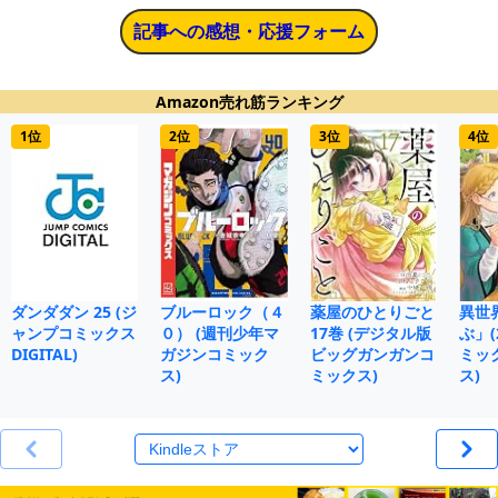
記事への感想・応援フォーム
Amazon売れ筋ランキング
1位
2位
3位
4位
ダンダダン 25 (ジ
ブルーロック（４
薬屋のひとりごと
異世
ャンプコミックス
０） (週刊少年マ
17巻 (デジタル版
ぶ」(
DIGITAL)
ガジンコミック
ビッグガンガンコ
ミッ
ス)
ミックス)
ス)