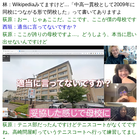
林：Wikipediaみてますけど…「中高一貫校として2009年に
同校につながる形で閉校した」って書いてありますよ
荻原：おー、じゃぁここだ。ここです、ここが僕の母校です
西垣：適当に言ってないですか？
荻原：ここが誇りの母校ですよ…。どうしよう、本当に思い
出せないんですけど
荻原：テニス部だったんですけどテニスコートがなくてです
ね。高崎問屋町っていうテニスコートへ行って練習してまし