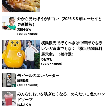
外から見たほうが面白い（2026.8.8 朝エッセイと
更新情報）
文園うどん
(08.08 10:00)
横浜観光で行くべきは中華街でも赤
レンガ倉庫でもなく『横浜税関資料
展示室』（傑作選）
りばすと
(08.07 18:00)
缶ビールのエレベーター
読者投稿
(08.07 16:00)
みんなにおいを嗅ぎたくなる、めんたいこ色のハン
ドソープ
鈴木さくら