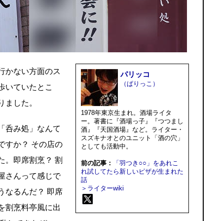
行かない方面のス
パリッコ
（ぱりっこ）
歩いていたとこ
りました。
1978年東京生まれ。酒場ライタ
ー。著書に『酒場っ子』『つつまし
「呑み処」なんて
酒』『天国酒場』など。ライター・
スズキナオとのユニット「酒の穴」
ですか？ その店の
としても活動中。
た。即席割烹？ 割
前の記事：
「羽つき○○」をあれこ
れ試してたら新しいピザが生まれた
屋さんって感じで
話
＞ライターwiki
うなるんだ？ 即席
を割烹料亭風に出