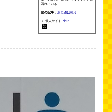
暮れている。
前の記事：
滑走路は戦う
＞ 個人サイト
Note