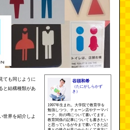
見ても同じように
谷頭和希
（たにがしらかず
ると結構種類があ
き）
1997年生まれ。大学院で教育学を
勉強しつつ、チェーン店やテーマパ
ーク、街の噂について書いてます。
い世界を紹介しよ
教育関係の記事についても書きたい
と思っているが今まで書いてきた記
事との接点が見つからなくて途方に