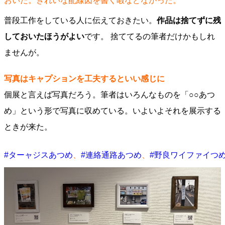
おいた。きれいな配線図を書く暇などなかった。
普段工作をしている人に伝えておきたい。
作品は捨てずに残
しておいたほうがよい
です。 捨ててるの筆者だけかもしれ
ませんが。
写真はキャプションを工夫するといい感じに
個展と言えば写真だろう。筆者はいろんなものを「○○あつ
め」という形で写真に収めている。いよいよそれを展示する
ときが来た。
#ターャジスあつめ
、
#連絡通路あつめ
、
#野良ワイファイつ