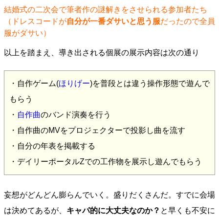
結婚式の二次会で筆者作の謎解きをさせられる参加者たち
（ドレスコードが
自分が一番ダサいと思う服
だったので全員
服がダサい）
以上を踏まえ、導き出される個展の展示内容は次の通り
・自作ゲーム(
ほりげー
)を普段とは違う操作形態で遊んで
もらう
・
自作曲
のバンド演奏を行う
・自作曲のMVをプロジェクターで投影し曲を流す
・自分の年表を掲載する
・デイリーポータルZでの工作物を展示し遊んでもらう
妄想がどんどん膨らんでいく。盛りだくさんだ。すでに会場
は決めてあるが、
キャパ的に大丈夫なのか？
と早くも不安に