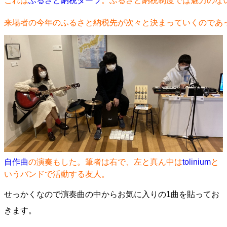
これは
ふるさと納税ダーツ
。ふるさと納税制度では魅力のない
来場者の今年のふるさと納税先が次々と決まっていくのであ
自作曲
の演奏もした。筆者は右で、左と真ん中は
tolinium
と
いうバンドで活動する友人。
せっかくなので演奏曲の中からお気に入りの1曲を貼ってお
きます。