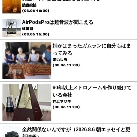
読者投稿
(08.06 16:00)
AirPodsProは超音波が聞こえる
林雄司
(08.06 16:00)
姉がはまったガムランに自分もはま
ってみる
まいしろ
(08.06 11:00)
60年以上メトロノームを作り続けて
いる会社
井上マサキ
(08.06 11:00)
全然関係ないんですが（2026.8.6 朝エッセイと更
新情報）