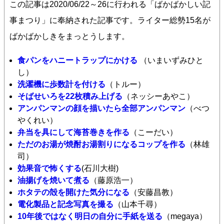
この記事は2020/06/22～26に行われる「ばかばかしい記
事まつり」に奉納された記事です。ライター総勢15名が
ばかばかしきをまっとうします。
食パンをハニートラップにかける
（いまいずみひと
し）
洗濯機に歩数計を付ける
（トルー）
そばせいろを22枚積み上げる
（ネッシーあやこ）
アンパンマンの顔を描いたら全部アンパンマン
（べつ
やくれい）
弁当を具にして海苔巻きを作る
（こーだい）
ただのお湯が焼酎お湯割りになるコップを作る
（林雄
司）
効果音で怖くする
(石川大樹)
油揚げを焼いて煮る
（藤原浩一）
ホタテの殻を開けた気分になる
（安藤昌教）
電化製品と記念写真を撮る
（山本千尋）
10年後ではなく明日の自分に手紙を送る
（megaya）