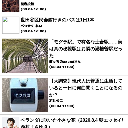
読者投稿
(08.04 16:00)
世田谷区民会館行きのバスは1日1本
べつやく れい
(08.04 16:00)
「モグラ駅」で有名な土合駅……実
は真の秘境駅はお隣の湯檜曽駅だっ
た
ぼっちのazumiさん
(08.04 11:00)
【大調査】現代人は普通に生活して
いると一日に何曲聞くことになるの
か？
石井公二
(08.04 11:00)
ベランダに咲いた小さな花（2026.8.4 朝エッセイ/
西村まさゆき）