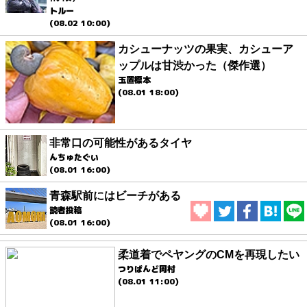
トルー
(08.02 10:00)
カシューナッツの果実、カシューア
ップルは甘渋かった（傑作選）
玉置標本
(08.01 18:00)
非常口の可能性があるタイヤ
んちゅたぐい
(08.01 16:00)
青森駅前にはビーチがある
読者投稿
(08.01 16:00)
柔道着でペヤングのCMを再現したい
つりばんど岡村
(08.01 11:00)