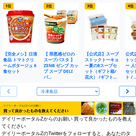
1位
2位
3位
4位
【完全メシ】日清
【 罪悪感ゼロの
【公式店】スープ
公式
食品 トマトクリ
スープパスタ 】
ストックトーキョ
トッ
ームポタージュ 6
ZENB ゼンブ カッ
ー夏の8スープセ
ー 人
食セット
プ スープ DELI
ット（ギフト箱/
セット
パ…
花火） /ギフト…
ト / 
デイリーポータルZからのお願い 買って良かったものを教え
てください
デイリーポータルZのTwitterをフォローすると、あなたのタ