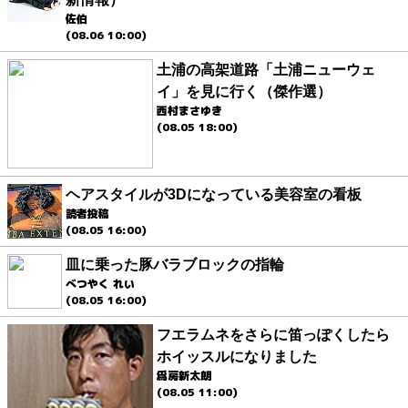
佐伯
(08.06 10:00)
土浦の高架道路「土浦ニューウェ
イ」を見に行く（傑作選）
西村まさゆき
(08.05 18:00)
ヘアスタイルが3Dになっている美容室の看板
読者投稿
(08.05 16:00)
皿に乗った豚バラブロックの指輪
べつやく れい
(08.05 16:00)
フエラムネをさらに笛っぽくしたら
ホイッスルになりました
爲房新太朗
(08.05 11:00)