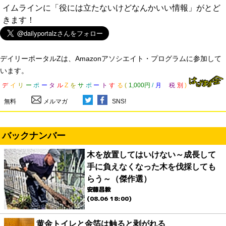
イムラインに「役には立たないけどなんかいい情報」がとど
きます！
デイリーポータルZは、Amazonアソシエイト・プログラムに参加して
います。
デ
イ
リ
ー
ポ
ー
タ
ル
Z
を
サ
ポ
ー
ト
す
る
(
1,000円
/
月
税
別
)
無料
メルマガ
SNS!
バックナンバー
木を放置してはいけない～成長して
手に負えなくなった木を伐採しても
らう～（傑作選）
安藤昌教
(08.06 18:00)
黄金トイレと金箔は触ると剥がれる