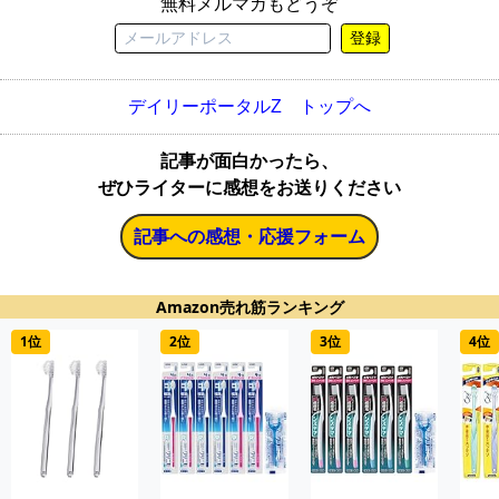
無料メルマガもどうぞ
登録
デイリーポータルZ トップへ
記事が面白かったら、
ぜひライターに感想をお送りください
記事への感想・応援フォーム
Amazon売れ筋ランキング
1位
2位
3位
4位