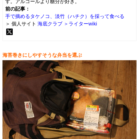
す。アルコールより糖分が好き。
前の記事：
手で摘めるタケノコ、淡竹（ハチク）を採って食べる
＞ 個人サイト
海底クラブ
＞ライターwiki
海苔巻きにしやすそうな弁当を選ぶ