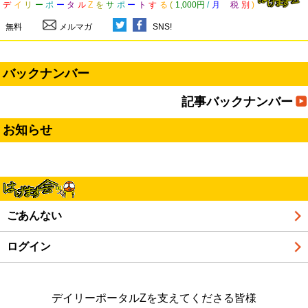
デ
イ
リ
ー
ポ
ー
タ
ル
Z
を
サ
ポ
ー
ト
す
る
(
1,000円
/
月
税
別
)
無料
メルマガ
SNS!
バックナンバー
記事バックナンバー
お知らせ
ごあんない
ログイン
デイリーポータルZを支えてくださる皆様