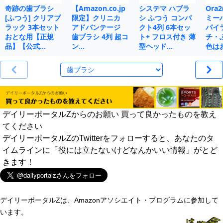
奇跡の歯ブラシ
【Amazon.co.jp
システマ ハブラ
Ora
[ふつう] クリアブ
限定】クリニカ
シ ふつう コンパ
ミー
ラック 3本セット
アドバンテージ
クト4列 6本セッ
パイ
おとな用【正規
歯ブラシ 4列 超コ
ト+ フロス付き 薄
チ・
品】【公式…
ン…
型ヘッド…
色は
デイリーポータルZからのお願い 買って良かったものを教え
てください
デイリーポータルZのTwitterをフォローすると、あなたのタ
イムラインに「役には立たないけどなんかいい情報」がとど
きます！
デイリーポータルZは、Amazonアソシエイト・プログラムに参加して
います。