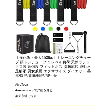
【強化版・最大150lbs】トレーニングチュー
ブ 筋トレチューブ ５レベル負荷 天然ラテッ
クス製 高強度 フィットネス 脂肪燃焼 運動不
足解消 男女兼用 エクササイズ ダイエット 美
尻/腹筋/背筋/胸筋/肩甲骨
AivaToba
Amazon.co.jpで詳細を見る
楽天市場で探す