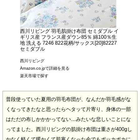
西川リビング 羽毛肌掛け布団 セミダブル イ
ギリス産 フランス産ダウン85％ 綿100％生
地 洗える 7246 822花柄/サックス[20]82227
セミダブル
西川リビング
Amazon.co.jpで詳細を見る
楽天市場で探す
普段使っていた夏用の羽毛布団が、なんだか羽毛感がな
くなってきたなと思ったらヘタッて片寄り、身体の一部
はただの布しかかかってない…みたいな悲しいことにな
ってました。西川リビングの肌掛け布団は重さが400gし
かなく軽くて暖かくて肌寒くなった今でもポッカポカに