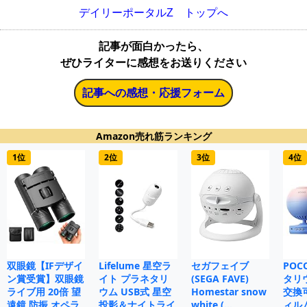
デイリーポータルZ トップへ
記事が面白かったら、
ぜひライターに感想をお送りください
記事への感想・応援フォーム
Amazon売れ筋ランキング
1位
2位
3位
4位
双眼鏡【IFデザイ
Lifelume 星空ラ
セガフェイブ
POC
ン賞受賞】双眼鏡
イト プラネタリ
(SEGA FAVE)
タリ
ライブ用 20倍 望
ウム USB式 星空
Homestar snow
交換
遠鏡 防振 オペラ
投影＆ナイトライ
white (…
ィル