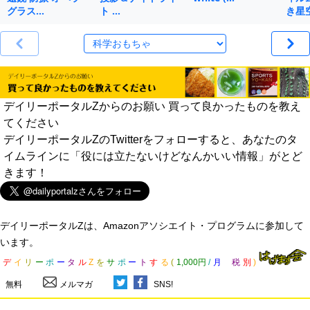
グラス…
ト …
き星
デイリーポータルZからのお願い 買って良かったものを教え
てください
デイリーポータルZのTwitterをフォローすると、あなたのタ
イムラインに「役には立たないけどなんかいい情報」がとど
きます！
デイリーポータルZは、Amazonアソシエイト・プログラムに参加して
います。
デ
イ
リ
ー
ポ
ー
タ
ル
Z
を
サ
ポ
ー
ト
す
る
(
1,000円
/
月
税
別
)
無料
メルマガ
SNS!