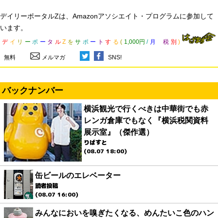
デイリーポータルZは、Amazonアソシエイト・プログラムに参加して
います。
デ
イ
リ
ー
ポ
ー
タ
ル
Z
を
サ
ポ
ー
ト
す
る
(
1,000円
/
月
税
別
)
無料
メルマガ
SNS!
バックナンバー
横浜観光で行くべきは中華街でも赤
レンガ倉庫でもなく『横浜税関資料
展示室』（傑作選）
りばすと
(08.07 18:00)
缶ビールのエレベーター
読者投稿
(08.07 16:00)
みんなにおいを嗅ぎたくなる、めんたいこ色のハン