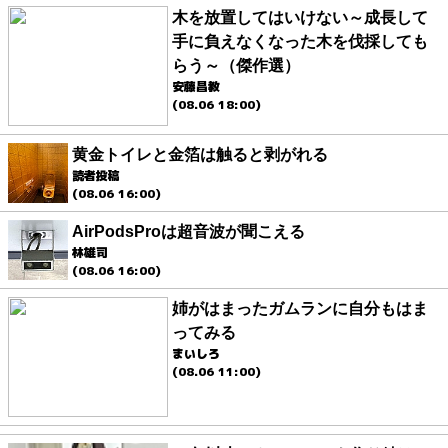
木を放置してはいけない～成長して
手に負えなくなった木を伐採しても
らう～（傑作選）
安藤昌教
(08.06 18:00)
黄金トイレと金箔は触ると剥がれる
読者投稿
(08.06 16:00)
AirPodsProは超音波が聞こえる
林雄司
(08.06 16:00)
姉がはまったガムランに自分もはま
ってみる
まいしろ
(08.06 11:00)