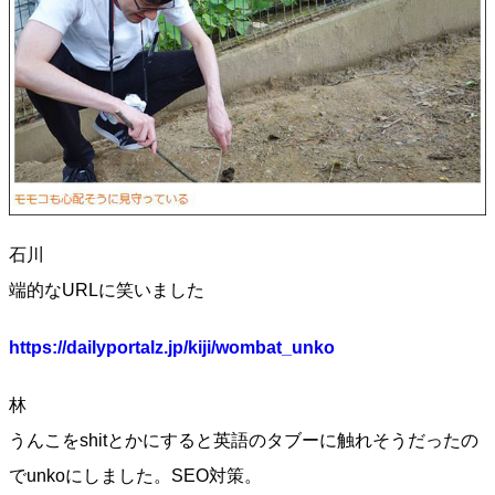
石川
端的なURLに笑いました
https://dailyportalz.jp/kiji/wombat_unko
林
うんこをshitとかにすると英語のタブーに触れそうだったの
でunkoにしました。SEO対策。