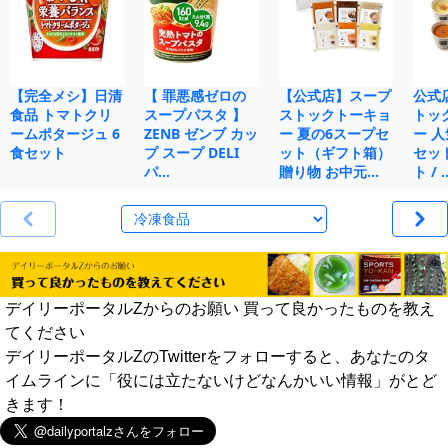
【完全メシ】日清
【 罪悪感ゼロの
【公式店】スープ
公式
食品 トマトクリ
スープパスタ 】
ストックトーキョ
トッ
ームポタージュ 6
ZENB ゼンブ カッ
ー 夏の6スープセ
ー 人
食セット
プ スープ DELI
ット（ギフト箱）
セット
パ…
贈り物 お中元…
ト / 
デイリーポータルZからのお願い 買って良かったものを教え
てください
デイリーポータルZのTwitterをフォローすると、あなたのタ
イムラインに「役には立たないけどなんかいい情報」がとど
きます！