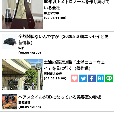
60年以上メトロノームを作り続けて
いる会社
井上マサキ
(08.06 11:00)
全然関係ないんですが（2026.8.6 朝エッセイと更
新情報）
佐伯
(08.06 10:00)
土浦の高架道路「土浦ニューウェ
イ」を見に行く（傑作選）
西村まさゆき
(08.05 18:00)
ヘアスタイルが3Dになっている美容室の看板
読者投稿
(08.05 16:00)