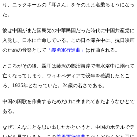
り、ニックネームの「耳さん」をそのまま名乗るようになっ
た。
彼は中国がまだ国民党の中華民国だった時代に中国共産党に
入党し、日本に亡命している。この日本滞在中に、抗日映画
のための音楽として
「義勇軍行進曲」
は作曲される。
ところがその後、聶耳は藤沢の鵠沼海岸で海水浴中に溺れて
亡くなってしまう。ウィキペディアで没年を確認したとこ
ろ、1935年となっていた。24歳の若さである。
中国の国歌を作曲するためだけに生まれてきたようなひとで
ある。
なぜこんなことを思い出したかというと、中国のホテルでテ
レビを見ていると、この
義勇軍行進曲
をなんどなんども耳に