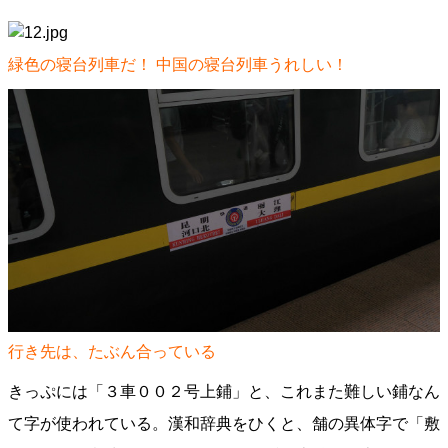
緑色の寝台列車だ！ 中国の寝台列車うれしい！
行き先は、たぶん合っている
きっぷには「３車００２号上鋪」と、これまた難しい鋪なん
て字が使われている。漢和辞典をひくと、舗の異体字で「敷