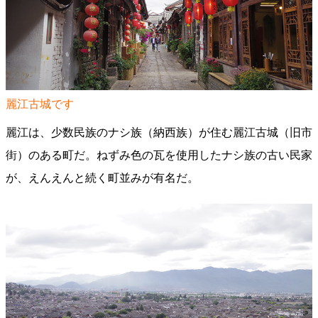
麗江古城です
麗江は、少数民族のナシ族（納西族）が住む麗江古城（旧市
街）のある町だ。ねずみ色の瓦を使用したナシ族の古い民家
が、えんえんと続く町並みが有名だ。