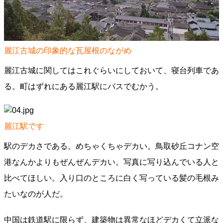
麗江古城の印象的な瓦屋根のながめ
麗江古城に関してはこれぐらいにしておいて、寝台列車であ
る。町はずれにある麗江駅にバスでむかう。
麗江駅です
駅のデカさである。めちゃくちゃデカい。鳥取砂丘コナン空
港なんかよりもぜんぜんデカい。写真に写り込んでいる人と
比べてほしい。入り口のところに白く写っている髪の毛根み
たいなのが人だ。
中国は鉄道駅に限らず、建築物は異常なほどデカくて立派な