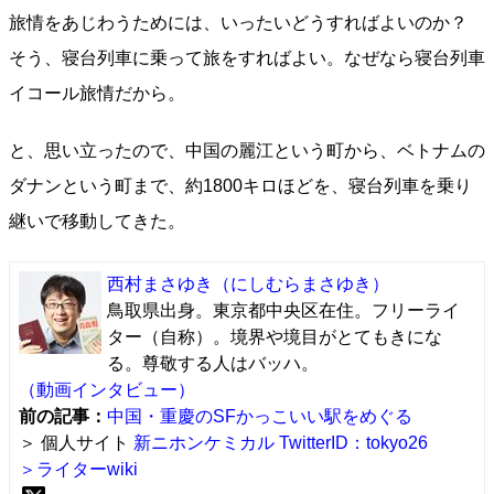
旅情をあじわうためには、いったいどうすればよいのか？
そう、寝台列車に乗って旅をすればよい。なぜなら寝台列車
イコール旅情だから。
と、思い立ったので、中国の麗江という町から、ベトナムの
ダナンという町まで、約1800キロほどを、寝台列車を乗り
継いで移動してきた。
西村まさゆき
（にしむらまさゆき）
鳥取県出身。東京都中央区在住。フリーライ
ター（自称）。境界や境目がとてもきにな
る。尊敬する人はバッハ。
（動画インタビュー）
前の記事：
中国・重慶のSFかっこいい駅をめぐる
＞ 個人サイト
新ニホンケミカル
TwitterID：tokyo26
＞ライターwiki