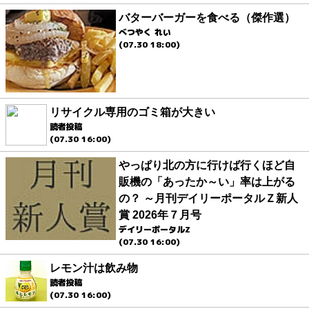
バターバーガーを食べる（傑作選）
べつやく れい
(07.30 18:00)
リサイクル専用のゴミ箱が大きい
読者投稿
(07.30 16:00)
やっぱり北の方に行けば行くほど自
販機の「あったか～い」率は上がる
の？ ～月刊デイリーポータルＺ新人
賞 2026年７月号
デイリーポータルZ
(07.30 16:00)
レモン汁は飲み物
読者投稿
(07.30 16:00)