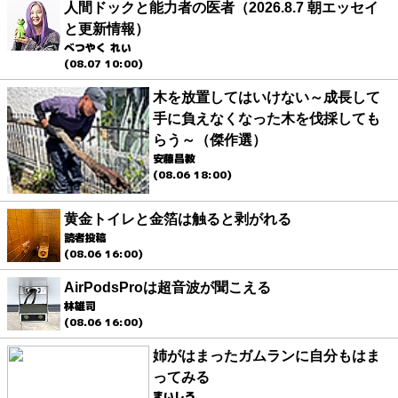
人間ドックと能力者の医者（2026.8.7 朝エッセイ
と更新情報）
べつやく れい
(08.07 10:00)
木を放置してはいけない～成長して
手に負えなくなった木を伐採しても
らう～（傑作選）
安藤昌教
(08.06 18:00)
黄金トイレと金箔は触ると剥がれる
読者投稿
(08.06 16:00)
AirPodsProは超音波が聞こえる
林雄司
(08.06 16:00)
姉がはまったガムランに自分もはま
ってみる
まいしろ