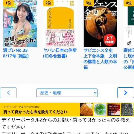
1位
2位
3位
4位
週プレNo.33
ヤバい日本の住所
サピエンス全史
継体
8/17号 [雑誌]
(幻冬舎新書)
上下合本版 文明
に現
の構造と人類の幸
の「
福
公新
デイリーポータルZからのお願い 買って良かったものを教え
てください