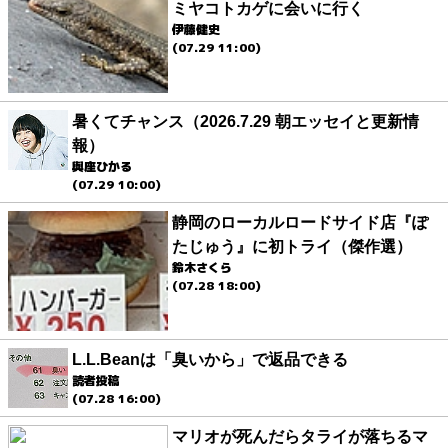
ミヤコトカゲに会いに行く
伊藤健史
(07.29 11:00)
暑くてチャンス（2026.7.29 朝エッセイと更新情
報）
與座ひかる
(07.29 10:00)
静岡のローカルロードサイド店『ぽ
たじゅう』に初トライ（傑作選）
鈴木さくら
(07.28 18:00)
L.L.Beanは「臭いから」で返品できる
読者投稿
(07.28 16:00)
マリオが死んだらタライが落ちるマ