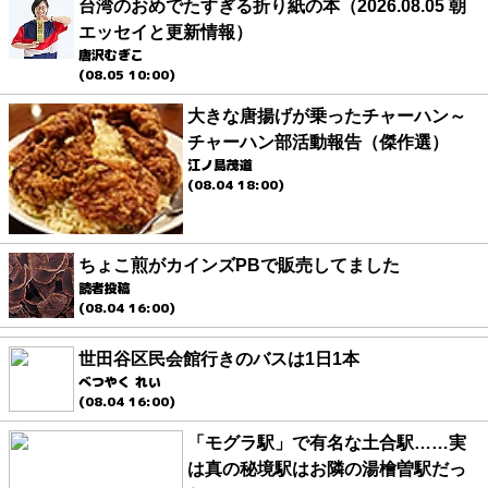
台湾のおめでたすぎる折り紙の本（2026.08.05 朝
エッセイと更新情報）
唐沢むぎこ
(08.05 10:00)
大きな唐揚げが乗ったチャーハン～
チャーハン部活動報告（傑作選）
江ノ島茂道
(08.04 18:00)
ちょこ煎がカインズPBで販売してました
読者投稿
(08.04 16:00)
世田谷区民会館行きのバスは1日1本
べつやく れい
(08.04 16:00)
「モグラ駅」で有名な土合駅……実
は真の秘境駅はお隣の湯檜曽駅だっ