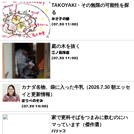
TAKOYAKI・その無限の可能性を探
る
みさ子の娘
(07.30 11:00)
庭の木を抜く
江ノ島茂道
(07.30 11:00)
カナダ名物、袋に入った牛乳（2026.7.30 朝エッセ
イと更新情報）
ほりべのぞみ
(07.30 10:00)
家で更科そばをつまみに飲むのにハ
マっています（傑作選）
パリッコ