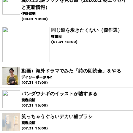
翼の上の謎フックを見る旅（2026.8.1 朝エッセイ
と更新情報）
伊藤健史
(08.01 10:00)
同じ道を歩きたくない（傑作選）
林雄司
(07.31 18:00)
動画）海外ドラマでみた「詩の朗読会」をやる
デイリーポータルZ
(07.31 17:00)
パンダウナギのイラストが嘘すぎる
読者投稿
(07.31 16:00)
笑っちゃうぐらいデカい歯ブラシ
読者投稿
(07.31 16:00)