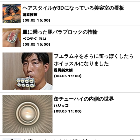
ヘアスタイルが3Dになっている美容室の看板
読者投稿
(08.05 16:00)
皿に乗った豚バラブロックの指輪
べつやく れい
(08.05 16:00)
フエラムネをさらに笛っぽくしたら
ホイッスルになりました
爲房新太朗
(08.05 11:00)
缶チューハイの内側の世界
パリッコ
(08.05 11:00)