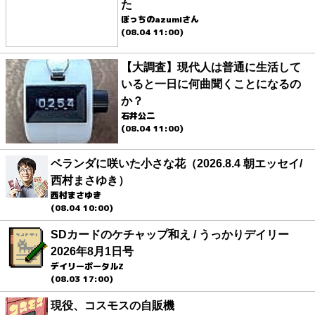
た
ぼっちのazumiさん
(08.04 11:00)
【大調査】現代人は普通に生活して
いると一日に何曲聞くことになるの
か？
石井公二
(08.04 11:00)
ベランダに咲いた小さな花（2026.8.4 朝エッセイ/
西村まさゆき）
西村まさゆき
(08.04 10:00)
SDカードのケチャップ和え / うっかりデイリー
2026年8月1日号
デイリーポータルZ
(08.03 17:00)
現役、コスモスの自販機