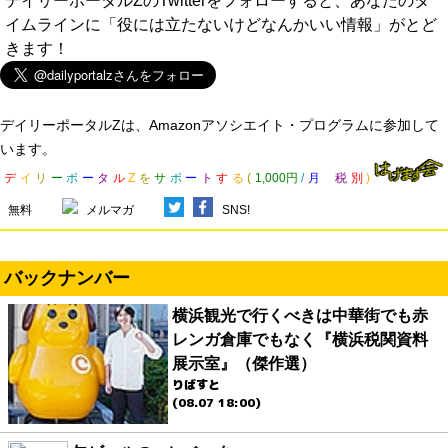
デイリーポータルZのTwitterをフォローすると、あなたのタ
イムラインに「役には立たないけどなんかいい情報」がとど
きます！
デイリーポータルZは、Amazonアソシエイト・プログラムに参加して
います。
デ
イ
リ
ー
ポ
ー
タ
ル
Z
を
サ
ポ
ー
ト
す
る
(
1,000円
/
月
税
別
)
無料
メルマガ
SNS!
バックナンバー
横浜観光で行くべきは中華街でも赤
レンガ倉庫でもなく『横浜税関資料
展示室』（傑作選）
りばすと
(08.07 18:00)