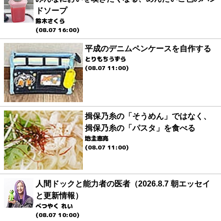
ドソープ
鈴木さくら
(08.07 16:00)
平成のデニムペンケースを自作する
とりもちうずら
(08.07 11:00)
揖保乃糸の「そうめん」ではなく、
揖保乃糸の「パスタ」を食べる
地主恵亮
(08.07 11:00)
人間ドックと能力者の医者（2026.8.7 朝エッセイ
と更新情報）
べつやく れい
(08.07 10:00)