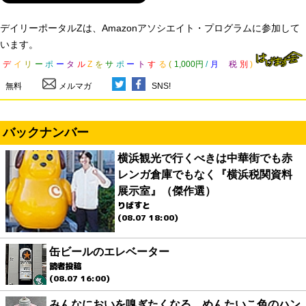
デイリーポータルZは、Amazonアソシエイト・プログラムに参加して
います。
デ
イ
リ
ー
ポ
ー
タ
ル
Z
を
サ
ポ
ー
ト
す
る
(
1,000円
/
月
税
別
)
無料
メルマガ
SNS!
バックナンバー
横浜観光で行くべきは中華街でも赤
レンガ倉庫でもなく『横浜税関資料
展示室』（傑作選）
りばすと
(08.07 18:00)
缶ビールのエレベーター
読者投稿
(08.07 16:00)
みんなにおいを嗅ぎたくなる、めんたいこ色のハン