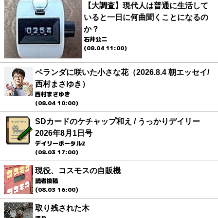
【大調査】現代人は普通に生活して
いると一日に何曲聞くことになるの
か？
石井公二
(08.04 11:00)
ベランダに咲いた小さな花（2026.8.4 朝エッセイ/
西村まさゆき）
西村まさゆき
(08.04 10:00)
SDカードのケチャップ和え / うっかりデイリー
2026年8月1日号
デイリーポータルZ
(08.03 17:00)
現役、コスモスの自販機
読者投稿
(08.03 16:00)
取り残された木