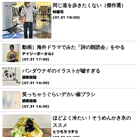
同じ道を歩きたくない（傑作選）
林雄司
(07.31 18:00)
動画）海外ドラマでみた「詩の朗読会」をやる
デイリーポータルZ
(07.31 17:00)
パンダウナギのイラストが嘘すぎる
読者投稿
(07.31 16:00)
笑っちゃうぐらいデカい歯ブラシ
読者投稿
(07.31 16:00)
ほどよく冷たい！そうめんかき氷の
ススメ
とりもちうずら