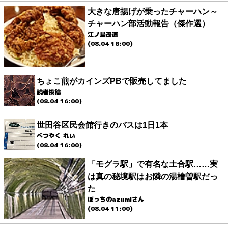
大きな唐揚げが乗ったチャーハン～
チャーハン部活動報告（傑作選）
江ノ島茂道
(08.04 18:00)
ちょこ煎がカインズPBで販売してました
読者投稿
(08.04 16:00)
世田谷区民会館行きのバスは1日1本
べつやく れい
(08.04 16:00)
「モグラ駅」で有名な土合駅……実
は真の秘境駅はお隣の湯檜曽駅だっ
た
ぼっちのazumiさん
(08.04 11:00)