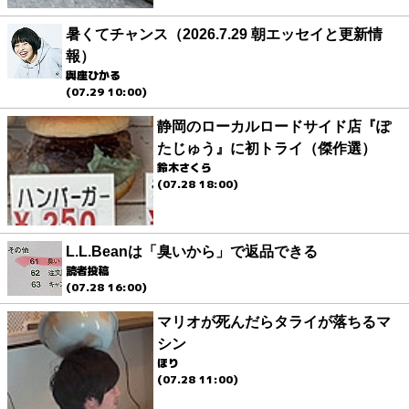
暑くてチャンス（2026.7.29 朝エッセイと更新情
報）
與座ひかる
(07.29 10:00)
静岡のローカルロードサイド店『ぽ
たじゅう』に初トライ（傑作選）
鈴木さくら
(07.28 18:00)
L.L.Beanは「臭いから」で返品できる
読者投稿
(07.28 16:00)
マリオが死んだらタライが落ちるマ
シン
ほり
(07.28 11:00)