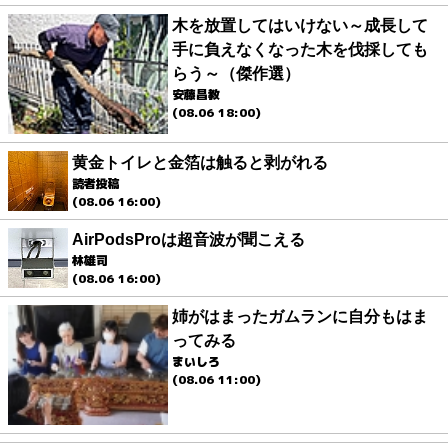
木を放置してはいけない～成長して
手に負えなくなった木を伐採しても
らう～（傑作選）
安藤昌教
(08.06 18:00)
黄金トイレと金箔は触ると剥がれる
読者投稿
(08.06 16:00)
AirPodsProは超音波が聞こえる
林雄司
(08.06 16:00)
姉がはまったガムランに自分もはま
ってみる
まいしろ
(08.06 11:00)