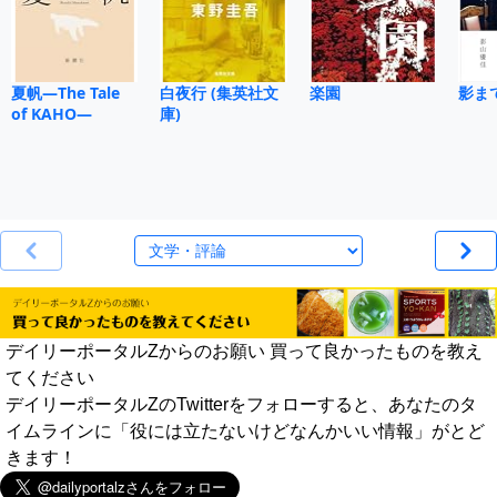
夏帆―The Tale
白夜行 (集英社文
楽園
影ま
of KAHO―
庫)
デイリーポータルZからのお願い 買って良かったものを教え
てください
デイリーポータルZのTwitterをフォローすると、あなたのタ
イムラインに「役には立たないけどなんかいい情報」がとど
きます！