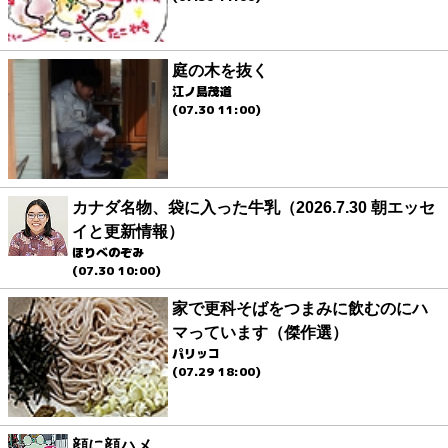
庭の木を抜く
江ノ島茂道
(07.30 11:00)
カナダ名物、袋に入った牛乳（2026.7.30 朝エッセ
イと更新情報）
ほりべのぞみ
(07.30 10:00)
家で更科そばをつまみに飲むのにハ
マっています（傑作選）
パリッコ
(07.29 18:00)
顔に顔ハメ