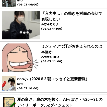
ほり
(08.03 16:00)
「入力中…」の動きを対面の会話で
表現したい
んちゅたぐい
(08.03 11:00)
ミンティアで汗がおさえられるのは
本当か
べつやく れい
(08.03 11:00)
eco小（2026.8.3 朝エッセイと更新情報）
ほり
(08.03 10:00)
夏の良さ、庭の木を抜く、AIっぽさ・7/25～31 の
デイリーポータルZダイジェスト