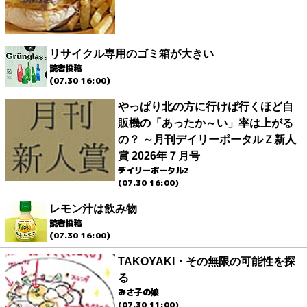
リサイクル専用のゴミ箱が大きい
読者投稿
(07.30 16:00)
やっぱり北の方に行けば行くほど自
販機の「あったか～い」率は上がる
の？ ～月刊デイリーポータルＺ新人
賞 2026年７月号
デイリーポータルZ
(07.30 16:00)
レモン汁は飲み物
読者投稿
(07.30 16:00)
TAKOYAKI・その無限の可能性を探
る
みさ子の娘
(07.30 11:00)