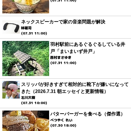
(07.31 11:00)
ネックスピーカーで家の音楽問題が解決
林雄司
(07.31 11:00)
羽村駅前にあるぐるぐるしている井
戸「まいまいず井戸」
西村まさゆき
(07.31 11:00)
スリッパが好きすぎて相対的に靴下が嫌いになって
きた（2026.7.31 朝エッセイと更新情報）
石川大樹
(07.31 10:00)
バターバーガーを食べる（傑作選）
べつやく れい
(07.30 18:00)