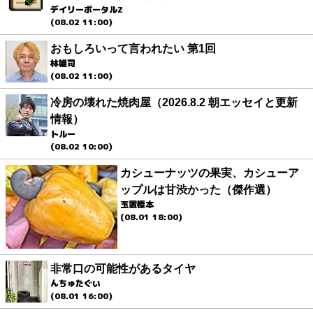
デイリーポータルZ
(08.02 11:00)
おもしろいって言われたい 第1回
林雄司
(08.02 11:00)
冷房の壊れた焼肉屋（2026.8.2 朝エッセイと更新
情報）
トルー
(08.02 10:00)
カシューナッツの果実、カシューア
ップルは甘渋かった（傑作選）
玉置標本
(08.01 18:00)
非常口の可能性があるタイヤ
んちゅたぐい
(08.01 16:00)