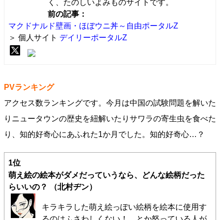
く、たのしいよみものサイトです。
前の記事：
マクドナルド壁画・ほぼウニ丼～自由ポータルZ
＞ 個人サイト
デイリーポータルZ
PVランキング
アクセス数ランキングです。今月は中国の試験問題を解いた
りニュータウンの歴史を紐解いたりサワラの寄生虫を食べた
り、知的好奇心にあふれた1か月でした。知的好奇心…？
1位
萌
え絵の絵本がダメだっていうなら、どんな絵柄だった
らいいの？
（北村ヂン）
キラキラした萌え絵っぽい絵柄を絵本に使用す
るのはふさわしくない！ とか怒っている人が