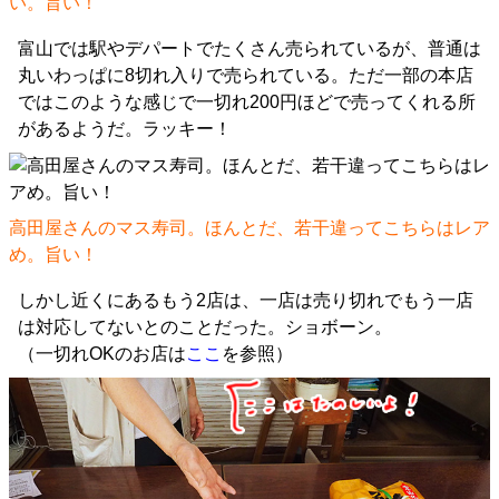
い。旨い！
富山では駅やデパートでたくさん売られているが、普通は
丸いわっぱに8切れ入りで売られている。ただ一部の本店
ではこのような感じで一切れ200円ほどで売ってくれる所
があるようだ。ラッキー！
高田屋さんのマス寿司。ほんとだ、若干違ってこちらはレア
め。旨い！
しかし近くにあるもう2店は、一店は売り切れでもう一店
は対応してないとのことだった。ショボーン。
（一切れOKのお店は
ここ
を参照）