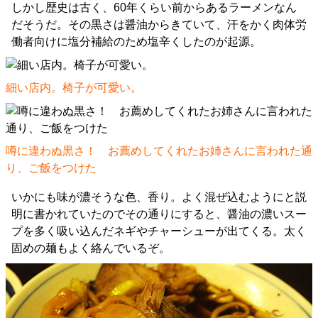
しかし歴史は古く、60年くらい前からあるラーメンなん
だそうだ。その黒さは醤油からきていて、汗をかく肉体労
働者向けに塩分補給のため塩辛くしたのが起源。
細い店内。椅子が可愛い。
噂に違わぬ黒さ！ お薦めしてくれたお姉さんに言われた通
り、ご飯をつけた
いかにも味が濃そうな色、香り。よく混ぜ込むようにと説
明に書かれていたのでその通りにすると、醤油の濃いスー
プを多く吸い込んだネギやチャーシューが出てくる。太く
固めの麺もよく絡んでいるぞ。