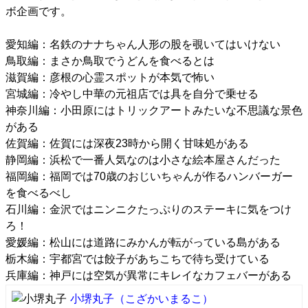
ボ企画です。
愛知編：
名鉄のナナちゃん人形の股を覗いてはいけない
鳥取編：
まさか鳥取でうどんを食べるとは
滋賀編：
彦根の心霊スポットが本気で怖い
宮城編：
冷やし中華の元祖店では具を自分で乗せる
神奈川編：
小田原にはトリックアートみたいな不思議な景色
がある
佐賀編：
佐賀には深夜23時から開く甘味処がある
静岡編：
浜松で一番人気なのは小さな絵本屋さんだった
福岡編：
福岡では70歳のおじいちゃんが作るハンバーガー
を食べるべし
石川編：
金沢ではニンニクたっぷりのステーキに気をつけ
ろ！
愛媛編：
松山には道路にみかんが転がっている島がある
栃木編：
宇都宮では餃子があちこちで待ち受けている
兵庫編：
神戸には空気が異常にキレイなカフェバーがある
小堺丸子
（こざかいまるこ）