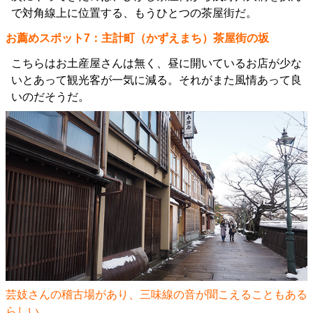
で対角線上に位置する、もうひとつの茶屋街だ。
お薦めスポット7：主計町（かずえまち）茶屋街の坂
こちらはお土産屋さんは無く、昼に開いているお店が少な
いとあって観光客が一気に減る。それがまた風情あって良
いのだそうだ。
芸妓さんの稽古場があり、三味線の音が聞こえることもある
らしい。