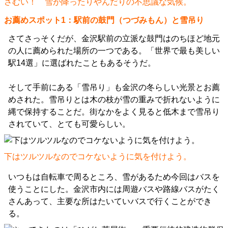
さむい！ 雪が降ったりやんだりの不思議な気候。
お薦めスポット1：駅前の鼓門（つづみもん）と雪吊り
さてさっそくだが、金沢駅前の立派な鼓門はのちほど地元
の人に薦められた場所の一つである。「世界で最も美しい
駅14選」に選ばれたこともあるそうだ。
そして手前にある「雪吊り」も金沢の冬らしい光景とお薦
めされた。雪吊りとは木の枝が雪の重みで折れないように
縄で保持することだ。街なかをよく見ると低木まで雪吊り
されていて、とても可愛らしい。
下はツルツルなのでコケないように気を付けよう。
いつもは自転車で周るところ、雪があるため今回はバスを
使うことにした。金沢市内には周遊バスや路線バスがたく
さんあって、主要な所はたいていバスで行くことができ
る。