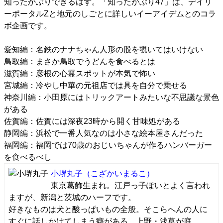
知ったかぶりできるはず。「
知ったかぶり47
」は、デイリ
ーポータルZと地元のしごとに詳しいイーアイデムとのコラ
ボ企画です。
愛知編：
名鉄のナナちゃん人形の股を覗いてはいけない
鳥取編：
まさか鳥取でうどんを食べるとは
滋賀編：
彦根の心霊スポットが本気で怖い
宮城編：
冷やし中華の元祖店では具を自分で乗せる
神奈川編：
小田原にはトリックアートみたいな不思議な景色
がある
佐賀編：
佐賀には深夜23時から開く甘味処がある
静岡編：
浜松で一番人気なのは小さな絵本屋さんだった
福岡編：
福岡では70歳のおじいちゃんが作るハンバーガー
を食べるべし
小堺丸子
（こざかいまるこ）
東京葛飾生まれ。江戸っ子ぽいとよく言われ
ますが、新潟と茨城のハーフです。
好きなものは犬と酸っぱいもの全般。そこらへんの人に
すぐに話しかけてしまう癖がある。上野・浅草が庭。