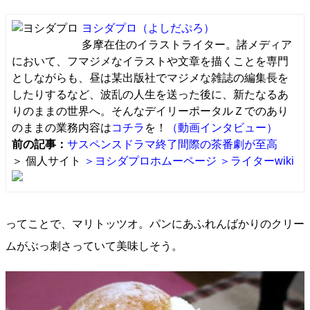
ヨシダプロ
（よしだぷろ）
多摩在住のイラストライター。諸メディア
において、フマジメなイラストや文章を描くことを専門
としながらも、昼は某出版社でマジメな雑誌の編集長を
したりするなど、波乱の人生を送った後に、新たなるあ
りのままの世界へ。そんなデイリーポータルＺでのあり
のままの業務内容は
コチラ
を！
（動画インタビュー）
前の記事：
サスペンスドラマ終了間際の茶番劇が至高
＞ 個人サイト
＞ヨシダプロホムーページ
＞ライターwiki
ってことで、マリトッツオ。パンにあふれんばかりのクリー
ムがぶっ刺さっていて美味しそう。