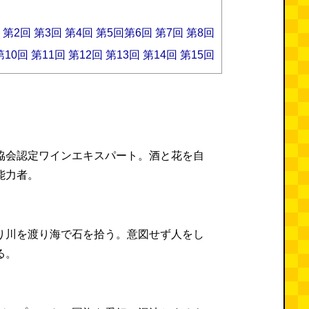
第2回
第3回
第4回
第5回
第6回
第7回
第8回
第10回
第11回
第12回
第13回
第14回
第15回
協会認定ワインエキスパート。酒と花を自
能力者。
）
り川を渡り海で石を拾う。意図せず人をし
る。