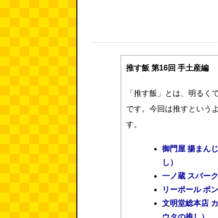
推す飯 第16回 手土産編
「推す飯」とは、明るく
です。今回は推すという
す。
御門屋 揚まん
し）
一ノ蔵 スパーク
リーポール ポ
文明堂総本店 
ウタの推し）