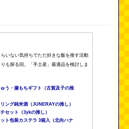
てらいない気持ちでただ好きな飯を推す活動
よりも探る回。「手土産」最適品を検討しま
じゅう・揚もちギフト（古賀及子の推
リング純米酒（JUNERAYの推し）
ンチセット
（3yk
の推し）
カット包装カステラ 3箱入（北向ハナ