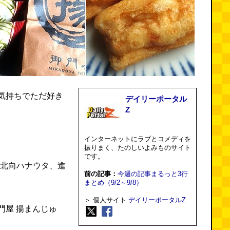
気持ちでただ好き
デイリーポータル
Z
インターネットにラブとコメディを
振りまく、たのしいよみものサイト
です。
k、北向ハナウタ、進
前の記事：
今週の記事まるっと3行
まとめ（9/2～9/8）
＞ 個人サイト
デイリーポータルZ
門屋 揚まんじゅ