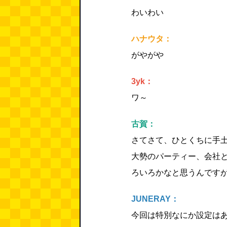
わいわい
ハナウタ：
がやがや
3yk：
ワ～
古賀：
さてさて、ひとくちに手
大勢のパーティー、会社
ろいろかなと思うんです
JUNERAY：
今回は特別なにか設定は