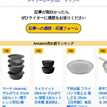
デイリーポータルZ トップへ
記事が面白かったら、
ぜひライターに感想をお送りください
記事への感想・応援フォーム
Amazon売れ筋ランキング
1位
2位
3位
4位
マーナ (marna)
ライクイット
下村企販 フライ
和平
ザルボウル 21cm
(like-it) ザルボウ
パンで使える 蒸
(Wah
4点セット (電子
ル 深型 2点セット
しざる 25cm
ンチ
レンジ対応/耐
日本製 直径約2…
【日本製】 食洗
る 20
熱…
機対応 フライ…