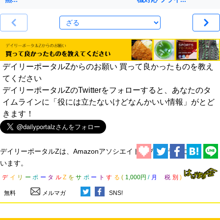
デイリーポータルZからのお願い 買って良かったものを教え
てください
デイリーポータルZのTwitterをフォローすると、あなたのタ
イムラインに「役には立たないけどなんかいい情報」がとど
きます！
デイリーポータルZは、Amazonアソシエイト・プログラムに参加して
います。
デ
イ
リ
ー
ポ
ー
タ
ル
Z
を
サ
ポ
ー
ト
す
る
(
1,000円
/
月
税
別
)
無料
メルマガ
SNS!