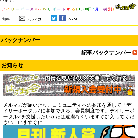
います。
デ
イ
リ
ー
ポ
ー
タ
ル
Z
を
サ
ポ
ー
ト
す
る
(
1,000円
/
月
税
別
)
無料
メルマガ
SNS!
バックナンバー
記事バックナンバー
お知らせ
メルマガが届いたり、コミュニティへの参加を通して「デ
イリーポータルZに参加できる」会員制度です。デイリーポ
ータルZを支援したいかたは遠慮なくいますぐ加入してくだ
さい。いますぐに！