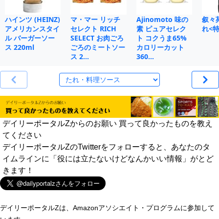
ハインツ (HEINZ)
マ・マー リッチ
Ajinomoto 味の
叙々
アメリカンスタイ
セレクト RICH
素 ピュアセレク
れ<特
ル バーガーソー
SELECT お肉ごろ
ト コクうま65%
ス 220ml
ごろのミートソー
カロリーカット
ス 2…
360…
デイリーポータルZからのお願い 買って良かったものを教え
てください
デイリーポータルZのTwitterをフォローすると、あなたのタ
イムラインに「役には立たないけどなんかいい情報」がとど
きます！
デイリーポータルZは、Amazonアソシエイト・プログラムに参加して