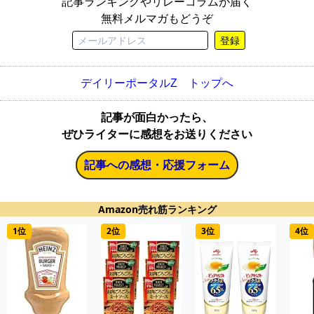
記事ランキングやリレーコラムが届く
無料メルマガもどうぞ
登録
デイリーポータルZ トップへ
記事が面白かったら、
ぜひライターに感想をお送りください
記事への感想・応援フォーム
Amazon売れ筋ランキング
1位
2位
3位
4位