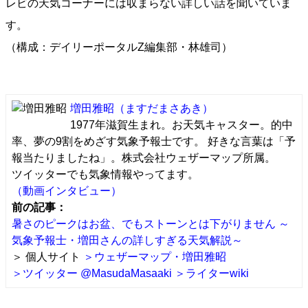
レビの天気コーナーには収まらない詳しい話を聞いていま
す。
（構成：デイリーポータルZ編集部・林雄司）
増田雅昭
（ますだまさあき）
1977年滋賀生まれ。お天気キャスター。的中
率、夢の9割をめざす気象予報士です。 好きな言葉は「予
報当たりましたね」。株式会社ウェザーマップ所属。
ツイッターでも気象情報やってます。
（動画インタビュー）
前の記事：
暑さのピークはお盆、でもストーンとは下がりません ～
気象予報士・増田さんの詳しすぎる天気解説～
＞ 個人サイト
＞ウェザーマップ・増田雅昭
＞ツイッター @MasudaMasaaki
＞ライターwiki