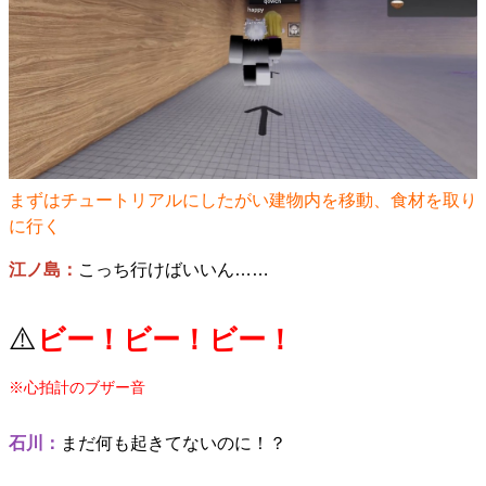
まずはチュートリアルにしたがい建物内を移動、食材を取り
に行く
江ノ島：
こっち行けばいいん……
⚠️
ビー！ビー！ビー！
※心拍計のブザー音
石川：
まだ何も起きてないのに！？