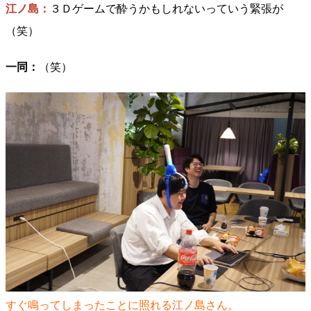
江ノ島：
３Ｄゲームで酔うかもしれないっていう緊張が
（笑）
一同：
（笑）
すぐ鳴ってしまったことに照れる江ノ島さん。