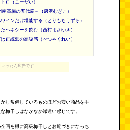
ロトロ（こーだい）
紀州南高梅の五代庵～（唐沢むぎこ）
赤ワインだけ堪能する（とりもちうずら）
ったヘネシーを飲む（西村まさゆき）
ダは正統派の高級感（べつやくれい）
いったん広告です
く
しかし常備しているものほどお安い商品を手
級な梅干しはなかなか縁遠い感じです。
の企画を機に高級梅干しとお近づきになっち