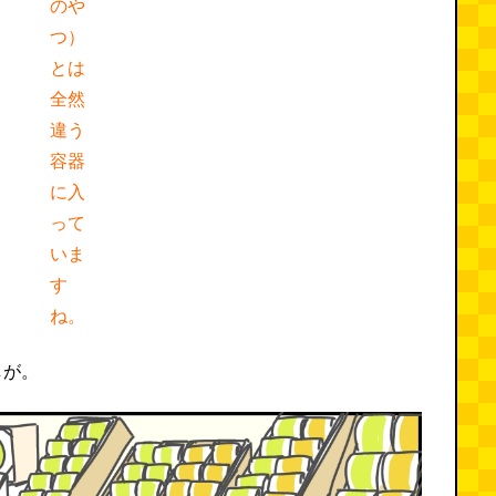
のや
つ）
とは
全然
違う
容器
に入
って
いま
す
ね。
しが。