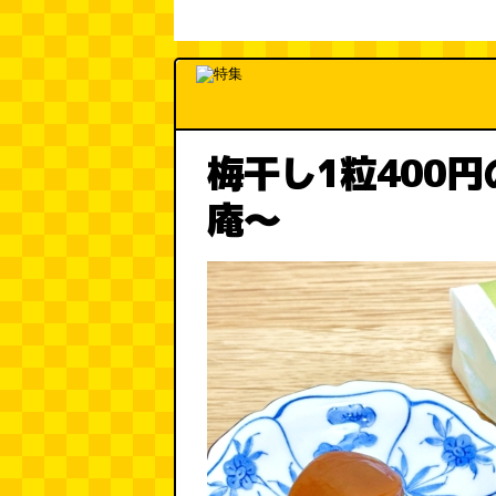
梅干し1粒400
庵～