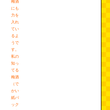
梅酒
にも
力を
入れ
てい
るよ
うで
す。
私の
知っ
てる
梅酒
（で
かい
紙パ
ック