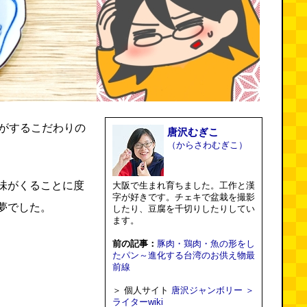
段がするこだわりの
唐沢むぎこ
（からさわむぎこ）
味がくることに度
大阪で生まれ育ちました。工作と漢
字が好きです。チェキで盆栽を撮影
夢でした。
したり、豆腐を千切りしたりしてい
ます。
前の記事：
豚肉・鶏肉・魚の形をし
たパン～進化する台湾のお供え物最
前線
＞ 個人サイト
唐沢ジャンボリー
＞
ライターwiki