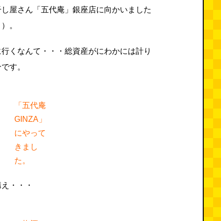
干し屋さん「五代庵」銀座店に向かいました
う）。
に行くなんて・・・総資産がにわかには計り
分です。
「五代庵
GINZA」
にやって
きまし
た。
構え・・・