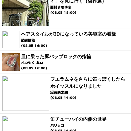
イ」を見に行く（傑作選）
西村まさゆき
(08.05 18:00)
ヘアスタイルが3Dになっている美容室の看板
読者投稿
(08.05 16:00)
皿に乗った豚バラブロックの指輪
べつやく れい
(08.05 16:00)
フエラムネをさらに笛っぽくしたら
ホイッスルになりました
爲房新太朗
(08.05 11:00)
缶チューハイの内側の世界
パリッコ
(08.05 11:00)