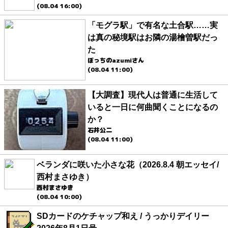
(08.04 16:00)
「モグラ駅」で有名な土合駅……実
は真の秘境駅はお隣の湯檜曽駅だっ
た
ぼっちのazumiさん
(08.04 11:00)
【大調査】現代人は普通に生活して
いると一日に何曲聞くことになるの
か？
石井公二
(08.04 11:00)
ベランダに咲いた小さな花（2026.8.4 朝エッセイ/
西村まさゆき）
西村まさゆき
(08.04 10:00)
SDカードのケチャップ和え / うっかりデイリー