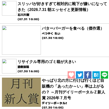
スリッパが好きすぎて相対的に靴下が嫌いになって
きた（2026.7.31 朝エッセイと更新情報）
石川大樹
(07.31 10:00)
バターバーガーを食べる（傑作選）
べつやく れい
(07.30 18:00)
リサイクル専用のゴミ箱が大きい
読者投稿
(07.30 16:00)
やっぱり北の方に行けば行くほど自
販機の「あったか～い」率は上がる
の？ ～月刊デイリーポータルＺ新人
賞 2026年７月号
デイリーポータルZ
(07.30 16:00)