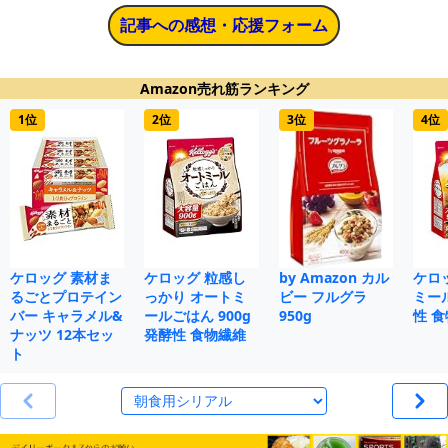
記事への感想・応援フォーム
Amazon売れ筋ランキング
1位
2位
3位
4位
ケロッグ 素材ま
ケロッグ 粒感し
by Amazon カル
ケロ
るごとプロテイン
っかり オートミ
ビー フルグラ
ミール
バー キャラメル&
ールごはん 900g
950g
性 
ナッツ 12本セッ
発酵性 食物繊維
ト