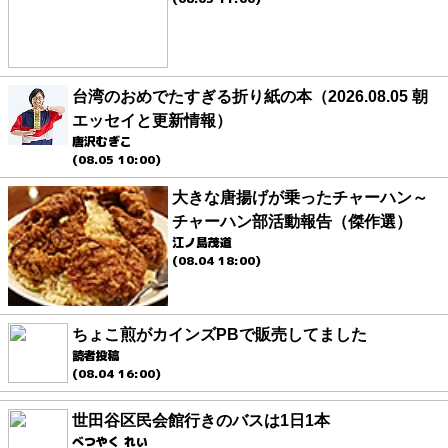
台湾のおめでたすぎる折り紙の本（2026.08.05 朝
エッセイと更新情報）
唐沢むぎこ
(08.05 10:00)
大きな唐揚げが乗ったチャーハン～
チャーハン部活動報告（傑作選）
江ノ島茂道
(08.04 18:00)
ちょこ煎がカインズPBで販売してました
読者投稿
(08.04 16:00)
世田谷区民会館行きのバスは1日1本
べつやく れい