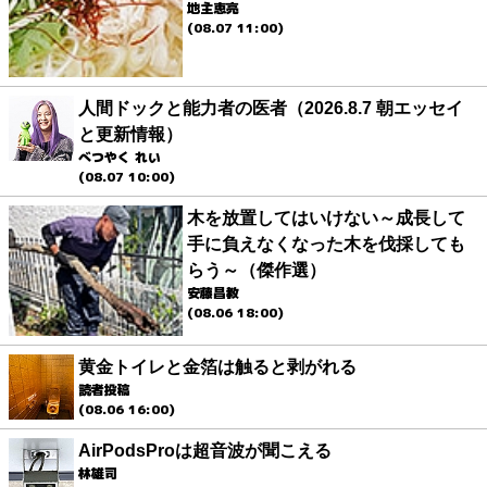
地主恵亮
(08.07 11:00)
人間ドックと能力者の医者（2026.8.7 朝エッセイ
と更新情報）
べつやく れい
(08.07 10:00)
木を放置してはいけない～成長して
手に負えなくなった木を伐採しても
らう～（傑作選）
安藤昌教
(08.06 18:00)
黄金トイレと金箔は触ると剥がれる
読者投稿
(08.06 16:00)
AirPodsProは超音波が聞こえる
林雄司