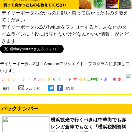
デイリーポータルZからのお願い 買って良かったものを教え
てください
デイリーポータルZのTwitterをフォローすると、あなたのタ
イムラインに「役には立たないけどなんかいい情報」がとど
きます！
デイリーポータルZは、Amazonアソシエイト・プログラムに参加して
います。
デ
イ
リ
ー
ポ
ー
タ
ル
Z
を
サ
ポ
ー
ト
す
る
(
1,000円
/
月
税
別
)
無料
メルマガ
SNS!
バックナンバー
横浜観光で行くべきは中華街でも赤
レンガ倉庫でもなく『横浜税関資料