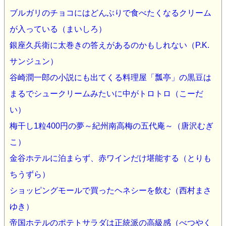
ブルガリのチョコにはどんぶりで食べたくなるクリーム
が入っている（まいしろ）
銀座久兵衛に太巻きの答えがあるのかもしれない（P.K.
サンジュン）
谷崎潤一郎の小説にも出てくる料理屋「瓢亭」の黒豆は
まるでシュークリームみたいに中がトロトロ（こーだ
い）
梅干し1粒400円の夢～紀州南高梅の五代庵～（唐沢むぎ
こ）
金谷ホテルに泊まらず、赤ワインだけ堪能する（とりも
ちうずら）
ショッピングモールで買ったヘネシーを飲む（西村まさ
ゆき）
帝国ホテルのポテトサラダは正統派の高級感（べつやく