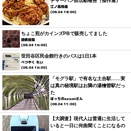
チャーハン部活動報告（傑作選）
江ノ島茂道
(08.04 18:00)
ちょこ煎がカインズPBで販売してました
読者投稿
(08.04 16:00)
世田谷区民会館行きのバスは1日1本
べつやく れい
(08.04 16:00)
「モグラ駅」で有名な土合駅……実
は真の秘境駅はお隣の湯檜曽駅だっ
た
ぼっちのazumiさん
(08.04 11:00)
【大調査】現代人は普通に生活して
いると一日に何曲聞くことになるの