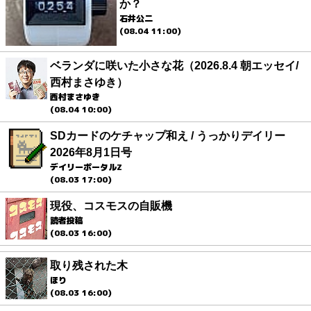
か？
石井公二
(08.04 11:00)
ベランダに咲いた小さな花（2026.8.4 朝エッセイ/
西村まさゆき）
西村まさゆき
(08.04 10:00)
SDカードのケチャップ和え / うっかりデイリー
2026年8月1日号
デイリーポータルZ
(08.03 17:00)
現役、コスモスの自販機
読者投稿
(08.03 16:00)
取り残された木
ほり
(08.03 16:00)