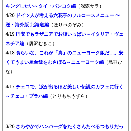
キングしたい～タイ・バンコク編
（深森サラ）
4/20
ドイツ人が考える六花亭のフルコースメニュー 〜
逆・海外版 北海道編
（ほりべのぞみ）
4/19
円安でもラザニアでお腹いっぱい～イタリア・ヴェ
ネチア編
（唐沢むぎこ）
4/18
食らいな、これが「真」のニューヨーク飯だ…。安
くてうまい屋台飯をむさぼる～ニューヨーク編
（鳥羽ひ
な）
4/17
チェコで、涙が出るほど美しい伝説のカフェに行く
～チェコ・プラハ編
（とりもちうずら）
3/20
さわやかでハンバーグをたくさんたべるつもりだっ