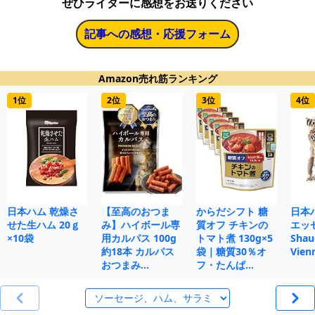
ぜひライターに感想をお送りください
記事への感想・応援フォーム
Amazon売れ筋ランキング
1位
2位
3位
4位
日本ハム 乾燥さ
【至高のおつま
からだシフト 糖
日本
せた生ハム 20ｇ
み】ハイボール専
質オフ チキンの
エッセ
×10袋
用カルパス 100g
トマト煮 130g×5
Shau
約18本 カルパス
袋｜糖質30％オ
Vien
おつまみ…
フ・たんぱ…