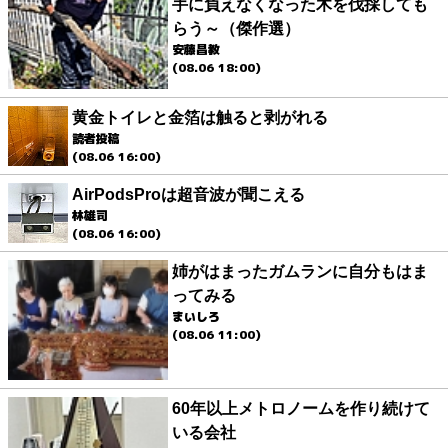
手に負えなくなった木を伐採しても
らう～（傑作選）
安藤昌教
(08.06 18:00)
黄金トイレと金箔は触ると剥がれる
読者投稿
(08.06 16:00)
AirPodsProは超音波が聞こえる
林雄司
(08.06 16:00)
姉がはまったガムランに自分もはま
ってみる
まいしろ
(08.06 11:00)
60年以上メトロノームを作り続けて
いる会社