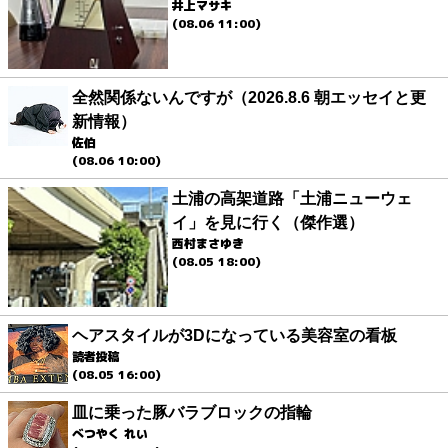
井上マサキ
(08.06 11:00)
全然関係ないんですが（2026.8.6 朝エッセイと更
新情報）
佐伯
(08.06 10:00)
土浦の高架道路「土浦ニューウェ
イ」を見に行く（傑作選）
西村まさゆき
(08.05 18:00)
ヘアスタイルが3Dになっている美容室の看板
読者投稿
(08.05 16:00)
皿に乗った豚バラブロックの指輪
べつやく れい