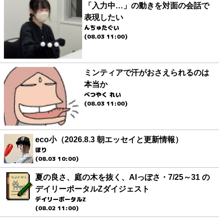
「入力中…」の動きを対面の会話で
表現したい
んちゅたぐい
(08.03 11:00)
ミンティアで汗がおさえられるのは
本当か
べつやく れい
(08.03 11:00)
eco小（2026.8.3 朝エッセイと更新情報）
ほり
(08.03 10:00)
夏の良さ、庭の木を抜く、AIっぽさ・7/25～31 の
デイリーポータルZダイジェスト
デイリーポータルZ
(08.02 11:00)