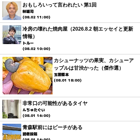
おもしろいって言われたい 第1回
林雄司
(08.02 11:00)
冷房の壊れた焼肉屋（2026.8.2 朝エッセイと更新
情報）
トルー
(08.02 10:00)
カシューナッツの果実、カシューア
ップルは甘渋かった（傑作選）
玉置標本
(08.01 18:00)
非常口の可能性があるタイヤ
んちゅたぐい
(08.01 16:00)
青森駅前にはビーチがある
読者投稿
(08.01 16:00)