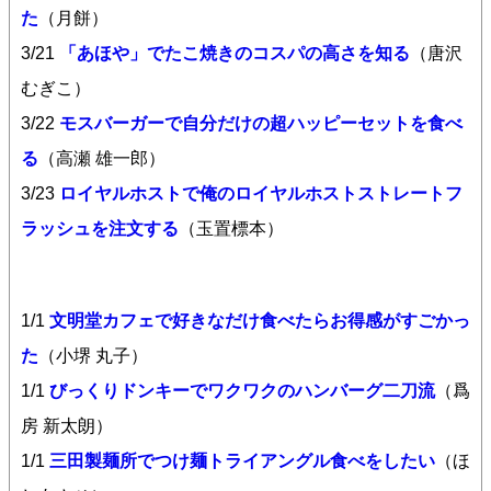
た
（月餅）
3/21
「あほや」でたこ焼きのコスパの高さを知る
（唐沢
むぎこ）
3/22
モスバーガーで自分だけの超ハッピーセットを食べ
る
（高瀬 雄一郎）
3/23
ロイヤルホストで俺のロイヤルホストストレートフ
ラッシュを注文する
（玉置標本）
1/1
文明堂カフェで好きなだけ食べたらお得感がすごかっ
た
（小堺 丸子）
1/1
びっくりドンキーでワクワクのハンバーグ二刀流
（爲
房 新太朗）
1/1
三田製麺所でつけ麺トライアングル食べをしたい
（ほ