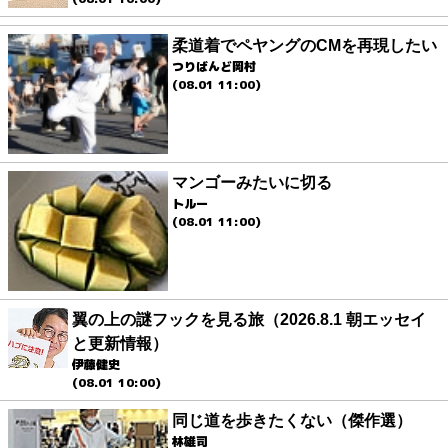
柔道着でペヤングのCMを再現したい
つりばんど岡村
(08.01 11:00)
マンゴーみたいに切る
トルー
(08.01 11:00)
翼の上の謎フックを見る旅（2026.8.1 朝エッセイ
と更新情報）
伊藤健史
(08.01 10:00)
同じ道を歩きたくない（傑作選）
林雄司