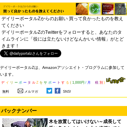
デイリーポータルZからのお願い 買って良かったものを教え
てください
デイリーポータルZのTwitterをフォローすると、あなたのタ
イムラインに「役には立たないけどなんかいい情報」がとど
きます！
デイリーポータルZは、Amazonアソシエイト・プログラムに参加して
います。
デ
イ
リ
ー
ポ
ー
タ
ル
Z
を
サ
ポ
ー
ト
す
る
(
1,000円
/
月
税
別
)
無料
メルマガ
SNS!
バックナンバー
木を放置してはいけない～成長して