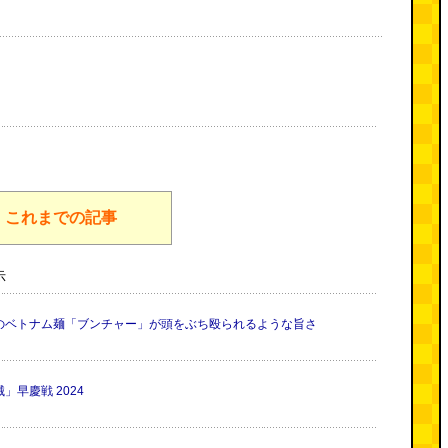
これまでの記事
示
のベトナム麺「ブンチャー」が頭をぶち殴られるような旨さ
早慶戦 2024