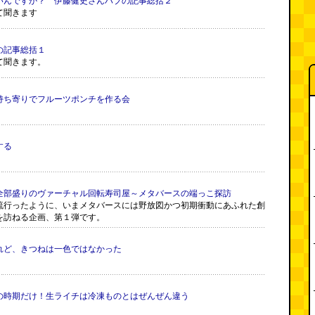
いんですか？ 伊藤健史さんハブの記事総括２
て聞きます
の記事総括１
て聞きます。
持ち寄りでフルーツポンチを作る会
する
全部盛りのヴァーチャル回転寿司屋～メタバースの端っこ探訪
流行ったように、いまメタバースには野放図かつ初期衝動にあふれた創
を訪ねる企画、第１弾です。
れど、きつねは一色ではなかった
の時期だけ！生ライチは冷凍ものとはぜんぜん違う