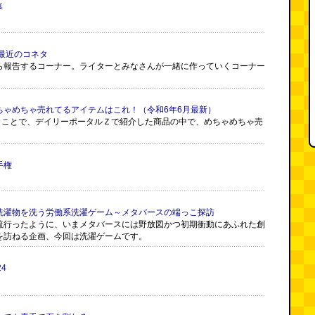
事
最近のコネタ
ら報告するコーナー。ライターとみなさんが一緒に作っていくコーナー
ちゃめちゃ売れてるアイテムはこれ！（令和6年6月最新）
いうことで、デイリーポータルＺで紹介した商品の中で、めちゃめちゃ売
手権
洗濯物を洗う労働系洗濯ゲーム～メタバースの端っこ探訪
流行ったように、いまメタバースには野放図かつ初期衝動にあふれた創
を訪ねる企画、今回は洗濯ゲームです。
4