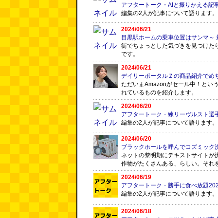
アフタートーク・AIと振りかえる記
編集の2人が記事について語ります。
2024/06/21
目黒駅ホームの乗車位置はサンマ～ 
街でちょっとした気づきを見つけた
です。
2024/06/21
デイリーポータルＺの商品紹介でめ
ただいまAmazonがセール中！と
れているものを紹介します。
2024/06/20
アフタートーク・練リーヴルスト選
編集の2人が記事について語ります。
2024/06/20
ブラックホールを呼んでコズミック
ネットの黎明期にテキストサイトが
作物がたくさんある、らしい。それ
2024/06/19
アフタートーク・勝手に食べ放題202
編集の2人が記事について語ります。
2024/06/18