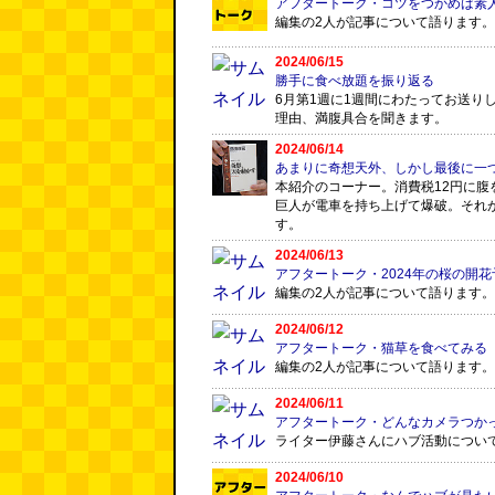
アフタートーク・コツをつかめば素
編集の2人が記事について語ります。
2024/06/15
勝手に食べ放題を振り返る
6月第1週に1週間にわたってお送り
理由、満腹具合を聞きます。
2024/06/14
あまりに奇想天外、しかし最後に一
本紹介のコーナー。消費税12円に
巨人が電車を持ち上げて爆破。それ
す。
2024/06/13
アフタートーク・2024年の桜の開
編集の2人が記事について語ります。
2024/06/12
アフタートーク・猫草を食べてみる
編集の2人が記事について語ります。
2024/06/11
アフタートーク・どんなカメラつか
ライター伊藤さんにハブ活動につい
2024/06/10