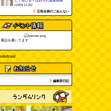
して浴びる～ほめられ屋敷開催
(10/09 11:00)
広告企画のごあんない
裏話を書いてます
ndefined
編集部日記