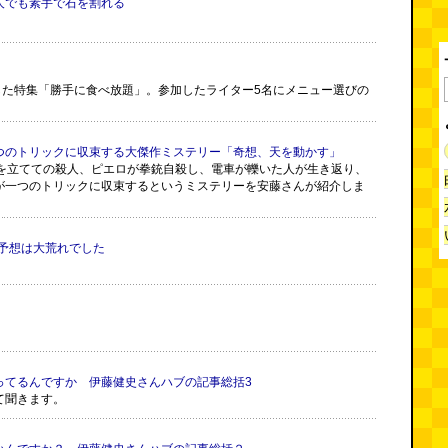
人でも素手で石を割れる
した特集「勝手に食べ放題」。参加したライター5名にメニュー選びの
つのトリックに収束する大傑作ミステリー「奇想、天を動かす」
腹を立てての殺人、ピエロが拳銃自殺し、電車が轢いた人が生き返り、
が一つのトリックに収束するというミステリーを安藤さんが紹介しま
花予想は大荒れでした
ってるんですか 伊藤健史さんハブの記事総括3
て聞きます。