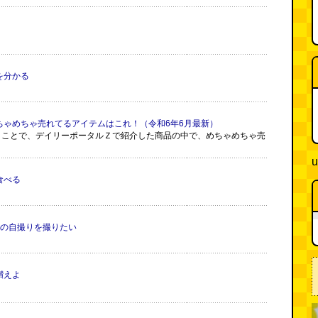
を分かる
ちゃめちゃ売れてるアイテムはこれ！（令和6年6月最新）
いうことで、デイリーポータルＺで紹介した商品の中で、めちゃめちゃ売
u
食べる
トの自撮りを撮りたい
讃えよ