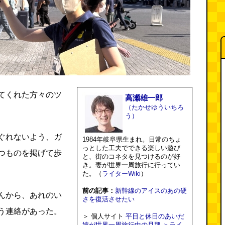
てくれた方々のツ
高瀬雄一郎
（たかせゆういちろ
う）
ぐれないよう、ガ
1984年岐阜県生まれ。日常のちょ
っとした工夫でできる楽しい遊び
つものを掲げて歩
と、街のコネタを見つけるのが好
き。妻が世界一周旅行に行ってい
た。（
ライターWiki
）
前の記事：
新幹線のアイスのあの硬
んから、あれのい
さを復活させたい
う連絡があった。
＞ 個人サイト
平日と休日のあいだ
嫁が世界一周旅行中の旦那
＞ライ