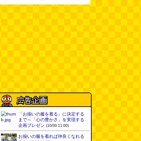
「お揃いの服を着る」に決定する
まで～「心の豊かさ」を実現する
企画プレゼン
(10/30 11:00)
お揃いの服を着れば仲良くなれる