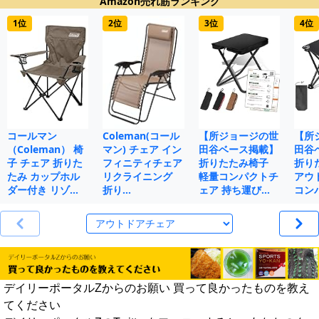
Amazon売れ筋ランキング
1位
2位
3位
4位
コールマン
Coleman(コール
【所ジョージの世
【所
（Coleman） 椅
マン) チェア イン
田谷ベース掲載】
田谷
子 チェア 折りた
フィニティチェア
折りたたみ椅子
折り
たみ カップホル
リクライニング
軽量コンパクトチ
アウ
ダー付き リゾ…
折り…
ェア 持ち運び…
コン
デイリーポータルZからのお願い 買って良かったものを教え
てください