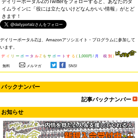
デイリーポータルZのTwitterをフォローすると、あなたのタ
イムラインに「役には立たないけどなんかいい情報」がとど
きます！
デイリーポータルZは、Amazonアソシエイト・プログラムに参加して
います。
デ
イ
リ
ー
ポ
ー
タ
ル
Z
を
サ
ポ
ー
ト
す
る
(
1,000円
/
月
税
別
)
無料
メルマガ
SNS!
バックナンバー
記事バックナンバー
お知らせ