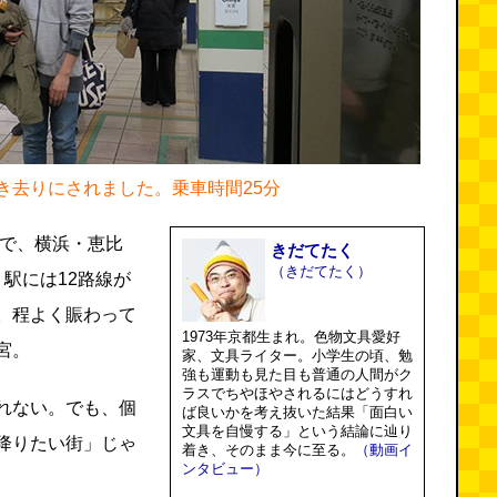
き去りにされました。乗車時間25分
」で、横浜・恵比
きだてたく
（きだてたく）
駅には12路線が
。程よく賑わって
1973年京都生まれ。色物文具愛好
宮。
家、文具ライター。小学生の頃、勉
強も運動も見た目も普通の人間がク
ラスでちやほやされるにはどうすれ
れない。でも、個
ば良いかを考え抜いた結果「面白い
文具を自慢する」という結論に辿り
降りたい街」じゃ
着き、そのまま今に至る。
（動画イ
ンタビュー）