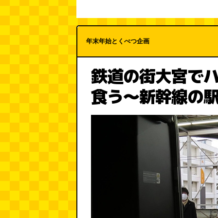
年末年始とくべつ企画
鉄道の街大宮で
食う～新幹線の