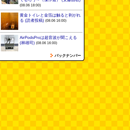
(08.06 18:00)
黄金トイレと金箔は触ると剥がれ
る
(読者投稿)
(08.06 16:00)
AirPodsProは超音波が聞こえる
(林雄司)
(08.06 16:00)
バックナンバー
姉がはまったガムランに自分もは
まってみる
(まいしろ)
(08.06
11:00)
60年以上メトロノームを作り続
けている会社
(井上マサキ)
(08.06
11:00)
全然関係ないんですが（2026.8.6
朝エッセイと更新情報）
(佐伯)
(08.06 10:00)
土浦の高架道路「土浦ニューウェ