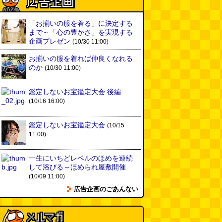
大きな唐揚げが乗ったチャーハン
～チャーハン部活動報告（傑作
選）
(江ノ島茂道)
(08.04 18:00)
「お揃いの服を着る」に決定する
まで～「心の豊かさ」を実現する
ちょこ煎がカインズPBで販売し
企画プレゼン
(10/30 11:00)
てました
(読者投稿)
(08.04 16:00)
お揃いの服を着れば仲良くなれる
のか
(10/30 11:00)
世田谷区民会館行きのバスは1日
1本
(べつやく れい)
(08.04 16:00)
鑑定しないお宝鑑定大会 後編
(10/16 16:00)
「モグラ駅」で有名な土合駅……
鑑定しないお宝鑑定大会
実は真の秘境駅はお隣の湯檜曽駅
(10/15
だった
(ぼっちのazumiさん)
11:00)
(08.04 11:00)
一生にいちどレベルのほめを連続
【大調査】現代人は普通に生活し
して浴びる～ほめられ屋敷開催
ていると一日に何曲聞くことにな
(10/09 11:00)
るのか？
(石井公二)
(08.04 11:00)
広告企画のごあんない
ベランダに咲いた小さな花
（2026.8.4 朝エッセイ/西村まさ
ゆき）
(西村まさゆき)
(08.04