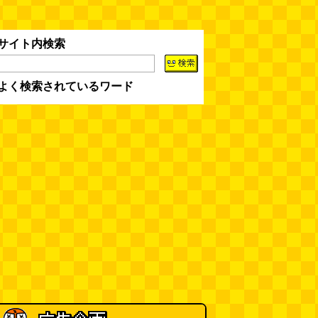
イ」を見に行く（傑作選）
(西村
まさゆき)
(08.05 18:00)
サイト内検索
ヘアスタイルが3Dになっている
美容室の看板
(読者投稿)
(08.05
16:00)
よく検索されているワード
皿に乗った豚バラブロックの指輪
(べつやく れい)
(08.05 16:00)
フエラムネをさらに笛っぽくした
らホイッスルになりました
(爲房
新太朗)
(08.05 11:00)
缶チューハイの内側の世界
(パリ
ッコ)
(08.05 11:00)
台湾のおめでたすぎる折り紙の本
（2026.08.05 朝エッセイと更新
情報）
(唐沢むぎこ)
(08.05 10:00)