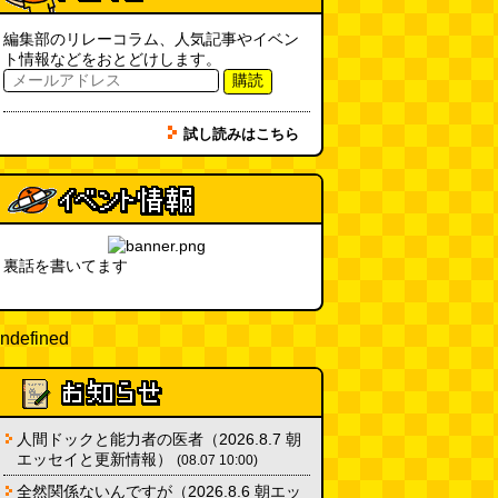
10:00)
編集部のリレーコラム、人気記事やイベン
SDカードのケチャップ和え / う
ト情報などをおとどけします。
っかりデイリー 2026年8月1日号
購読
(デイリーポータルZ)
(08.03 17:00)
現役、コスモスの自販機
(読者投
試し読みはこちら
稿)
(08.03 16:00)
取り残された木
(ほり)
(08.03
16:00)
裏話を書いてます
「入力中…」の動きを対面の会話
で表現したい
(んちゅたぐい)
ndefined
(08.03 11:00)
ミンティアで汗がおさえられるの
は本当か
(べつやく れい)
(08.03
11:00)
人間ドックと能力者の医者（2026.8.7 朝
エッセイと更新情報）
(08.07 10:00)
eco小（2026.8.3 朝エッセイと更
全然関係ないんですが（2026.8.6 朝エッ
新情報）
(ほり)
(08.03 10:00)