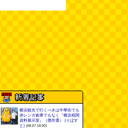
横浜観光で行くべきは中華街でも
赤レンガ倉庫でもなく『横浜税関
資料展示室』（傑作選）
(りばす
と)
(08.07 18:00)