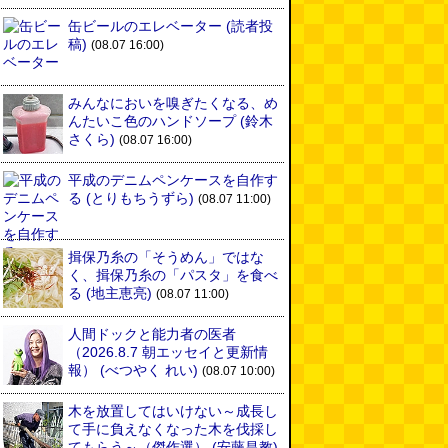
缶ビールのエレベーター
(読者投
稿)
(08.07 16:00)
みんなにおいを嗅ぎたくなる、め
んたいこ色のハンドソープ
(鈴木
さくら)
(08.07 16:00)
平成のデニムペンケースを自作す
る
(とりもちうずら)
(08.07 11:00)
揖保乃糸の「そうめん」ではな
く、揖保乃糸の「パスタ」を食べ
る
(地主恵亮)
(08.07 11:00)
人間ドックと能力者の医者
（2026.8.7 朝エッセイと更新情
報）
(べつやく れい)
(08.07 10:00)
木を放置してはいけない～成長し
て手に負えなくなった木を伐採し
てもらう～（傑作選）
(安藤昌教)