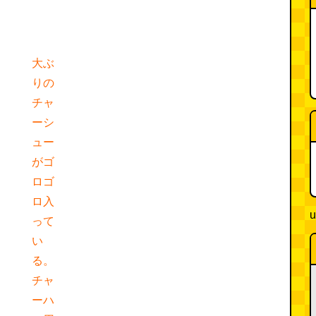
大ぶ
りの
チャ
ーシ
ュー
がゴ
ロゴ
ロ入
u
って
い
る。
チャ
ーハ