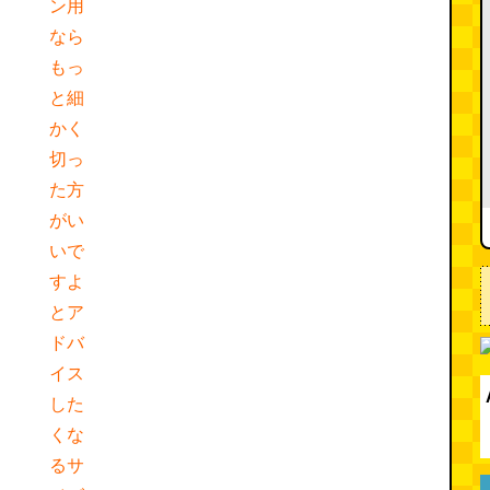
ン用
なら
もっ
と細
かく
切っ
た方
がい
いで
すよ
とア
ドバ
イス
した
くな
るサ