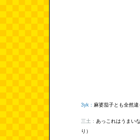
3yk：
麻婆茄子とも全然違
三土：
あっこれはうまい
り）