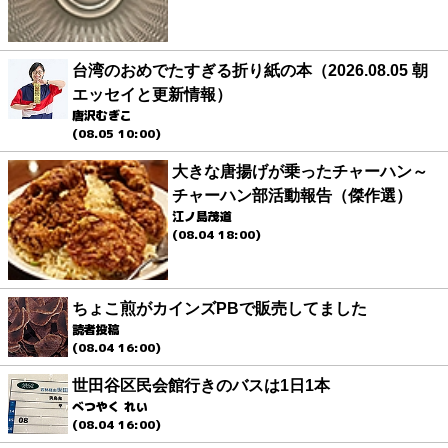
台湾のおめでたすぎる折り紙の本（2026.08.05 朝
エッセイと更新情報）
唐沢むぎこ
(08.05 10:00)
大きな唐揚げが乗ったチャーハン～
チャーハン部活動報告（傑作選）
江ノ島茂道
(08.04 18:00)
ちょこ煎がカインズPBで販売してました
読者投稿
(08.04 16:00)
世田谷区民会館行きのバスは1日1本
べつやく れい
(08.04 16:00)