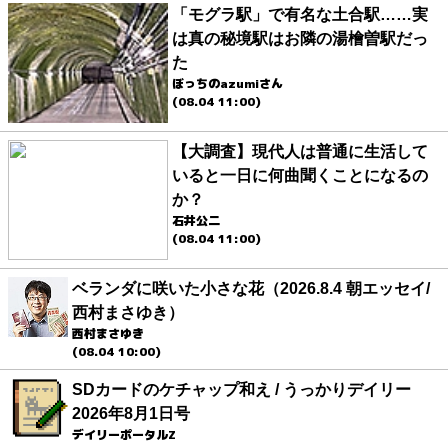
「モグラ駅」で有名な土合駅……実
は真の秘境駅はお隣の湯檜曽駅だっ
た
ぼっちのazumiさん
(08.04 11:00)
【大調査】現代人は普通に生活して
いると一日に何曲聞くことになるの
か？
石井公二
(08.04 11:00)
ベランダに咲いた小さな花（2026.8.4 朝エッセイ/
西村まさゆき）
西村まさゆき
(08.04 10:00)
SDカードのケチャップ和え / うっかりデイリー
2026年8月1日号
デイリーポータルZ