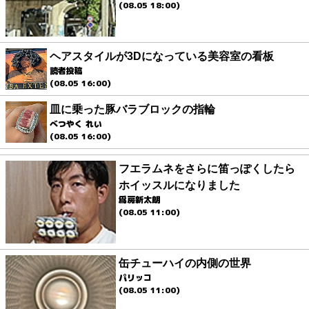
(08.05 18:00)
ヘアスタイルが3Dになっている美容室の看板
読者投稿
(08.05 16:00)
皿に乗った豚バラブロックの指輪
べつやく れい
(08.05 16:00)
フエラムネをさらに笛っぽくしたら
ホイッスルになりました
爲房新太朗
(08.05 11:00)
缶チューハイの内側の世界
パリッコ
(08.05 11:00)