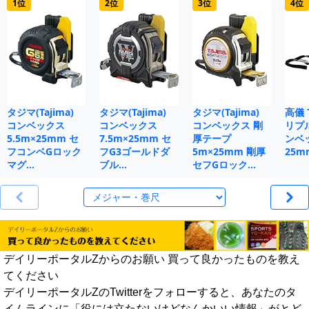
1位
2位
3位
4位
タジマ(Tajima)
タジマ(Tajima)
タジマ(Tajima)
高儀 
コンベックス
コンベックス
コンベックス 剛
リプ
5.5m×25mm セ
7.5m×25mm セ
厚テープ
ンベ
フコンベGロック
フG3ゴールドダ
5m×25mm 剛厚
25m
マグ…
ブル…
セフGロック…
デイリーポータルZからのお願い 買って良かったものを教え
てください
デイリーポータルZのTwitterをフォローすると、あなたのタ
イムラインに「役には立たないけどなんかいい情報」がとど