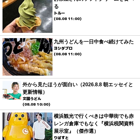
る
トルー
(08.08 11:00)
九州うどんを一日中食べ続けてみた
ヨシダプロ
(08.08 11:00)
外から見たほうが面白い（2026.8.8 朝エッセイと
更新情報）
文園うどん
(08.08 10:00)
横浜観光で行くべきは中華街でも赤
レンガ倉庫でもなく『横浜税関資料
展示室』（傑作選）
りばすと