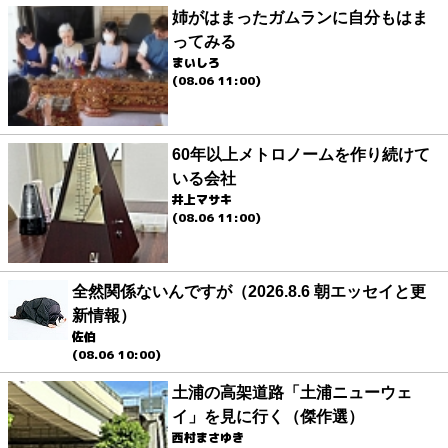
姉がはまったガムランに自分もはま
ってみる
まいしろ
(08.06 11:00)
60年以上メトロノームを作り続けて
いる会社
井上マサキ
(08.06 11:00)
全然関係ないんですが（2026.8.6 朝エッセイと更
新情報）
佐伯
(08.06 10:00)
土浦の高架道路「土浦ニューウェ
イ」を見に行く（傑作選）
西村まさゆき