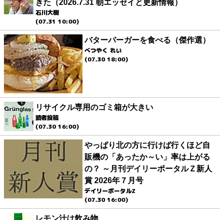
きた（2026.7.31 朝エッセイと更新情報）
石川大樹
(07.31 10:00)
バターバーガーを食べる（傑作選）
べつやく れい
(07.30 18:00)
リサイクル専用のゴミ箱が大きい
読者投稿
(07.30 16:00)
やっぱり北の方に行けば行くほど自
販機の「あったか～い」率は上がる
の？ ～月刊デイリーポータルＺ新人
賞 2026年７月号
デイリーポータルZ
(07.30 16:00)
レモン汁は飲み物