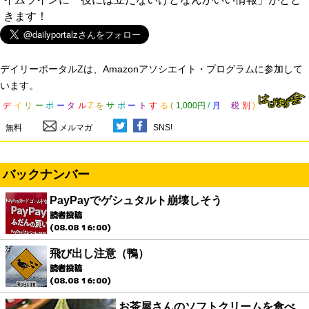
きます！
デイリーポータルZは、Amazonアソシエイト・プログラムに参加して
います。
デ
イ
リ
ー
ポ
ー
タ
ル
Z
を
サ
ポ
ー
ト
す
る
(
1,000円
/
月
税
別
)
無料
メルマガ
SNS!
バックナンバー
PayPayでゲシュタルト崩壊しそう
読者投稿
(08.08 16:00)
飛び出し注意（鴨）
読者投稿
(08.08 16:00)
お茶屋さんのソフトクリームを食べ