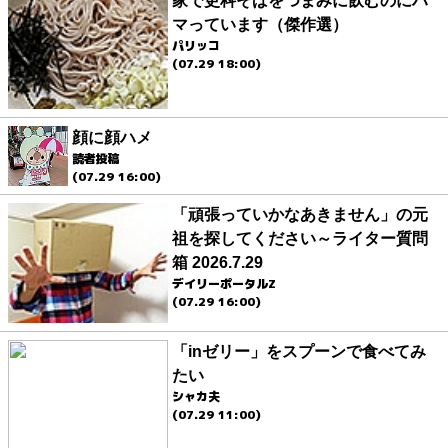
家で更科そばをつまみに飲むのにハ
マっています（傑作選）
パリッコ
(07.29 18:00)
顔に顔ハメ
読者投稿
(07.29 16:00)
「頑張っていかなあきません」の元
祖を探してください～ライター質問
箱 2026.7.29
デイリーポータルZ
(07.29 16:00)
「inゼリー」をスプーンで食べてみ
たい
シャカ夫
(07.29 11:00)