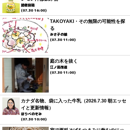
読者投稿
(07.30 16:00)
TAKOYAKI・その無限の可能性を探
る
みさ子の娘
(07.30 11:00)
庭の木を抜く
江ノ島茂道
(07.30 11:00)
カナダ名物、袋に入った牛乳（2026.7.30 朝エッセ
イと更新情報）
ほりべのぞみ
(07.30 10:00)