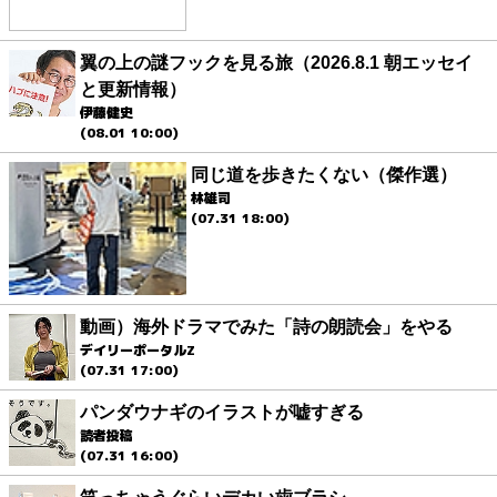
翼の上の謎フックを見る旅（2026.8.1 朝エッセイ
と更新情報）
伊藤健史
(08.01 10:00)
同じ道を歩きたくない（傑作選）
林雄司
(07.31 18:00)
動画）海外ドラマでみた「詩の朗読会」をやる
デイリーポータルZ
(07.31 17:00)
パンダウナギのイラストが嘘すぎる
読者投稿
(07.31 16:00)