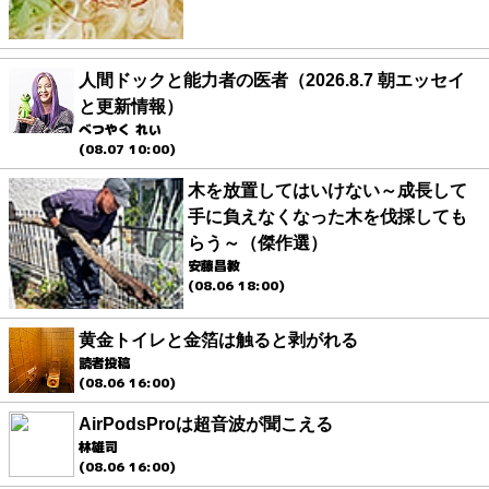
人間ドックと能力者の医者（2026.8.7 朝エッセイ
と更新情報）
べつやく れい
(08.07 10:00)
木を放置してはいけない～成長して
手に負えなくなった木を伐採しても
らう～（傑作選）
安藤昌教
(08.06 18:00)
黄金トイレと金箔は触ると剥がれる
読者投稿
(08.06 16:00)
AirPodsProは超音波が聞こえる
林雄司
(08.06 16:00)