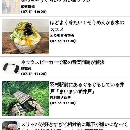
笑っちゃうぐらいデカい歯ブラシ
読者投稿
(07.31 16:00)
ほどよく冷たい！そうめんかき氷の
ススメ
とりもちうずら
(07.31 11:00)
ネックスピーカーで家の音楽問題が解決
林雄司
(07.31 11:00)
羽村駅前にあるぐるぐるしている井
戸「まいまいず井戸」
西村まさゆき
(07.31 11:00)
スリッパが好きすぎて相対的に靴下が嫌いになって