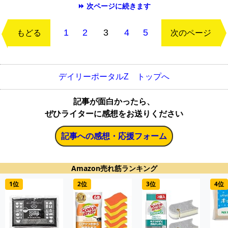
⏩ 次ページに続きます
1
2
3
4
5
もどる
次のページ
デイリーポータルZ トップへ
記事が面白かったら、
ぜひライターに感想をお送りください
記事への感想・応援フォーム
Amazon売れ筋ランキング
1位
2位
3位
4位