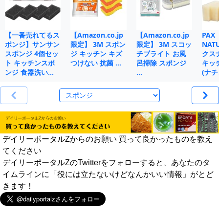
【一番売れてるス
【Amazon.co.jp
【Amazon.co.jp
PAX
ポンジ】サンサン
限定】 3M スポン
限定】 3M スコッ
NAT
スポンジ 4個セッ
ジ キッチン キズ
チブライト お風
クス
ト キッチンスポ
つけない 抗菌 …
呂掃除 スポンジ
キッ
ンジ 食器洗い…
…
(ナチ
デイリーポータルZからのお願い 買って良かったものを教え
てください
デイリーポータルZのTwitterをフォローすると、あなたのタ
イムラインに「役には立たないけどなんかいい情報」がとど
きます！