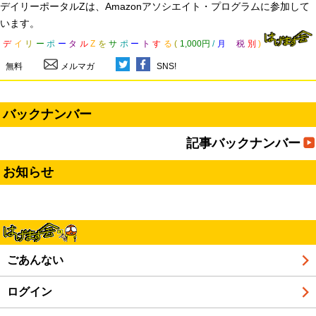
デイリーポータルZは、Amazonアソシエイト・プログラムに参加して
います。
デ
イ
リ
ー
ポ
ー
タ
ル
Z
を
サ
ポ
ー
ト
す
る
(
1,000円
/
月
税
別
)
無料
メルマガ
SNS!
バックナンバー
記事バックナンバー
お知らせ
ごあんない
ログイン