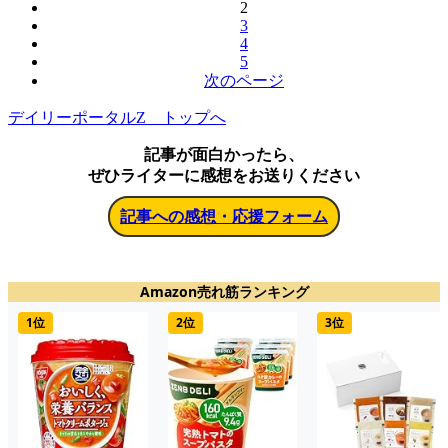
2
3
4
5
次のページ
デイリーポータルZ トップへ
記事が面白かったら、
ぜひライターに感想をお送りください
記事への感想・応援フォーム
Amazon売れ筋ランキング
1位
2位
3位