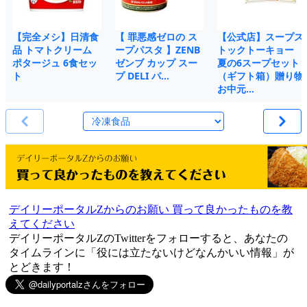
【完全メシ】日清食
【 罪悪感ゼロの ス
【公式店】スープス
品 トマトクリーム
ープパスタ 】ZENB
トックトーキョー
ポタージュ 6食セッ
ゼンブ カップ スー
夏の6スープセット
ト
プ DELI パ…
（ギフト箱）贈り物
お中元…
デイリーポータルZからのお願い 買って良かったものを教
えてください
デイリーポータルZのTwitterをフォローすると、あなたの
タイムラインに「役には立たないけどなんかいい情報」が
とどきます！