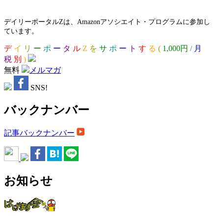
デイリーポータルZは、Amazonアソシエイト・プログラムに参加し
ています。
デ
イ
リ
ー
ポ
ー
タ
ル
Z
を
サ
ポ
ー
ト
す
る
(
1,000円
/
月
税
別
)
無料
メルマガ
SNS!
バックナンバー
記事バックナンバー
お知らせ